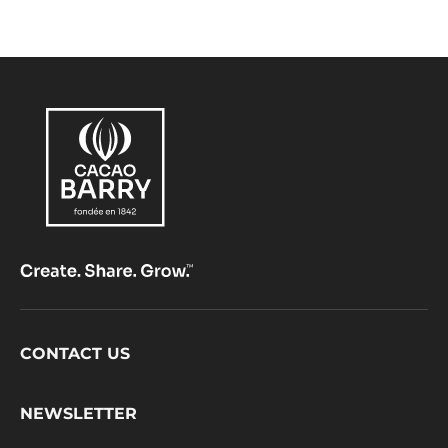
Footer
CONTACT US
CacaoBarry
NEWSLETTER