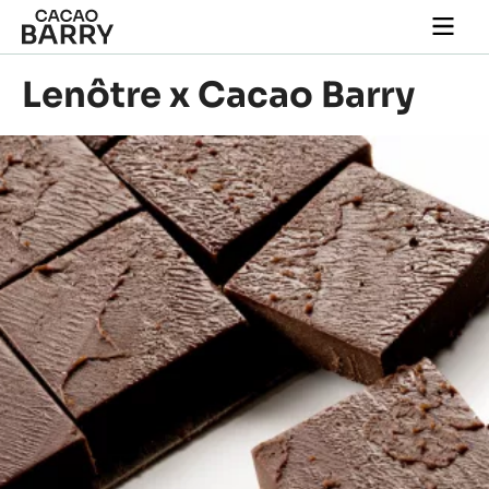
Skip to main content
Togg
main
navi
Lenôtre x Cacao Barry