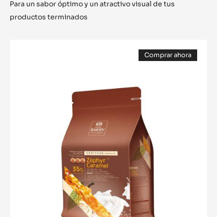
Para un sabor óptimo y un atractivo visual de tus
productos terminados
CHOCOLATE
Comprar ahora
BLANCO
(opens
-
a
modal
ZÉPHYR™
window)
CARAMEL
35%
-
PISTOLES
-
2.5
KG