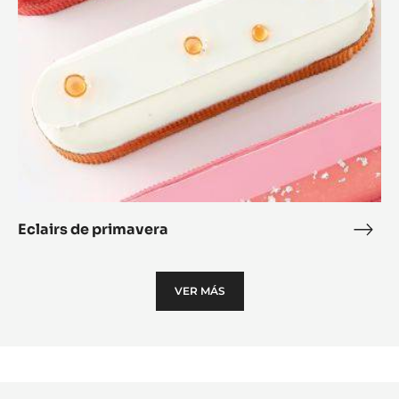
al
horn
Eclairs de primavera
Eclai
de
prim
VER MÁS