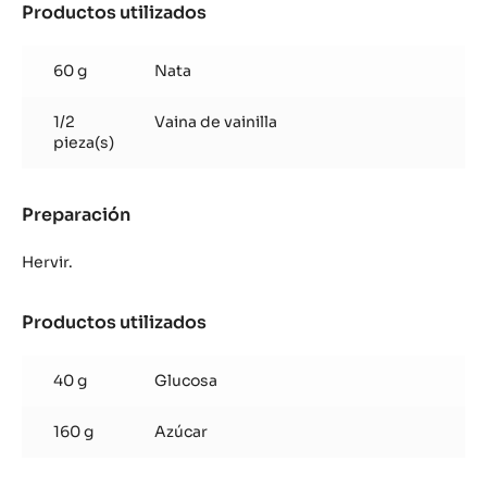
Productos utilizados
:
Caramelo
con
60 g
Nata
canela
1/2
Vaina de vainilla
pieza(s)
Preparación
:
Caramelo
con
Hervir.
canela
Productos utilizados
:
Caramelo
con
40 g
Glucosa
canela
160 g
Azúcar