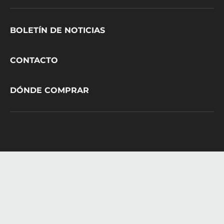
Footer
BOLETÍN DE NOTICIAS
CacaoBarry
CONTACTO
DÓNDE COMPRAR
© 2021 - 2026