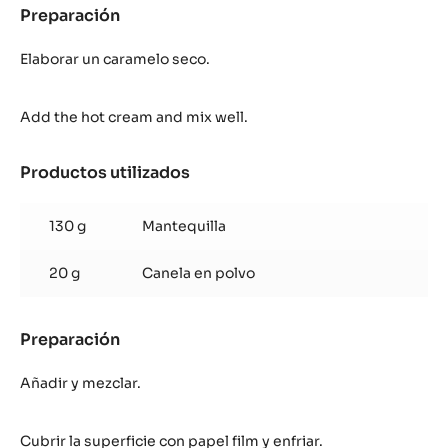
Preparación
:
Caramelo
con
Elaborar un caramelo seco.
canela
Add the hot cream and mix well.
Productos utilizados
:
Caramelo
con
130 g
Mantequilla
canela
20 g
Canela en polvo
Preparación
:
Caramelo
con
Añadir y mezclar.
canela
Cubrir la superficie con papel film y enfriar.