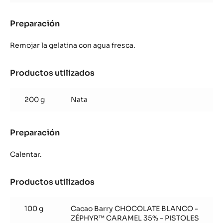
Preparación
:
Nata
montada
Remojar la gelatina con agua fresca.
Zéphyr™
Caramel
Productos utilizados
:
Nata
montada
200 g
Nata
Zéphyr™
Caramel
Preparación
:
Nata
montada
Calentar.
Zéphyr™
Caramel
Productos utilizados
:
Nata
montada
100 g
Cacao Barry CHOCOLATE BLANCO -
Zéphyr™
ZÉPHYR™ CARAMEL 35% - PISTOLES