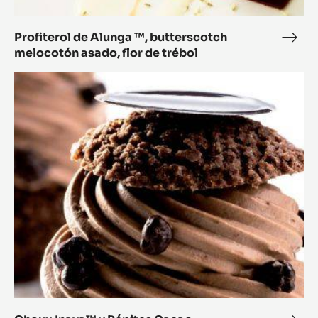
Profiterol de Alunga ™, butterscotch
Profi
melocotón asado, flor de trébol
de
Alun
Choux
™,
Inaya™
butt
y
melo
Pépites
asad
Cacao
flor
de
tréb