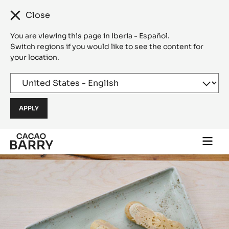
Close
You are viewing this page in Iberia - Español.
Switch regions if you would like to see the content for
your location.
Skip to main content
Togg
main
navi