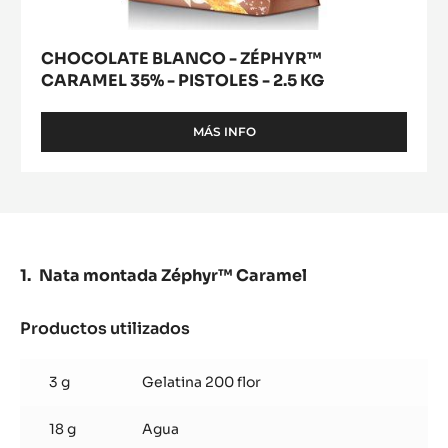
CHOCOLATE BLANCO - ZÉPHYR™
CARAMEL 35% - PISTOLES - 2.5 KG
MÁS INFO
-
CHOCOLATE
BLANCO
-
ZÉPHYR™
CARAMEL
35%
-
Nata montada Zéphyr™ Caramel
PISTOLES
-
2.5
Productos utilizados
:
KG
Nata
montada
3 g
Gelatina 200 flor
Zéphyr™
Caramel
18 g
Agua