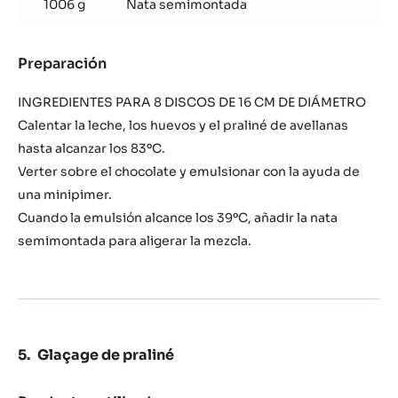
1006 g
Nata semimontada
Preparación
:
Mousse
de
INGREDIENTES PARA 8 DISCOS DE 16 CM DE DIÁMETRO
Ocoa
Calentar la leche, los huevos y el praliné de avellanas
de
hasta alcanzar los 83ºC.
Gianduja
Verter sobre el chocolate y emulsionar con la ayuda de
una minipimer.
Cuando la emulsión alcance los 39ºC, añadir la nata
semimontada para aligerar la mezcla.
Glaçage de praliné