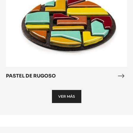
PASTEL DE RUGOSO
PAS
DE
RUG
VER MÁS