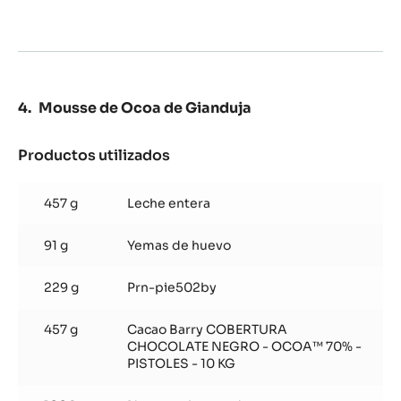
Mousse de Ocoa de Gianduja
Productos utilizados
:
Mousse
de
457 g
Leche entera
Ocoa
de
91 g
Yemas de huevo
Gianduja
229 g
Prn-pie502by
457 g
Cacao Barry COBERTURA
CHOCOLATE NEGRO - OCOA™ 70% -
PISTOLES - 10 KG