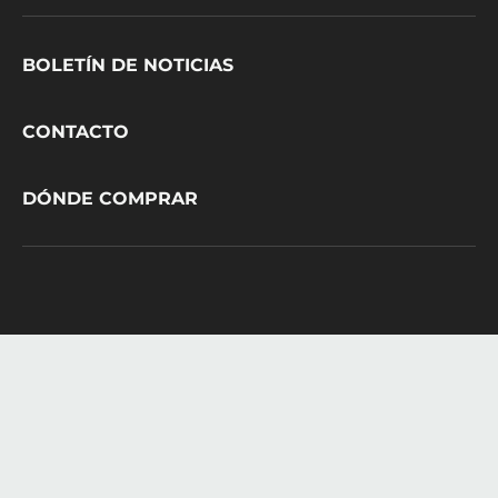
Footer
BOLETÍN DE NOTICIAS
CacaoBarry
CONTACTO
DÓNDE COMPRAR
© 2021 - 2026