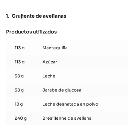
OCOA™
70%
-
Crujiente de avellanas
PISTOLES
-
5
Productos utilizados
:
KG
Crujiente
de
113 g
Mantequilla
avellanas
113 g
Azúcar
38 g
Leche
38 g
Jarabe de glucosa
18 g
Leche desnatada en polvo
240 g
Bresilienne de avellana