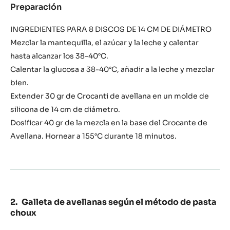
Preparación
:
Crujiente
de
INGREDIENTES PARA 8 DISCOS DE 14 CM DE DIÁMETRO
avellanas
Mezclar la mantequilla, el azúcar y la leche y calentar
hasta alcanzar los 38-40°C.
Calentar la glucosa a 38-40°C, añadir a la leche y mezclar
bien.
Extender 30 gr de Crocanti de avellana en un molde de
silicona de 14 cm de diámetro.
Dosificar 40 gr de la mezcla en la base del Crocante de
Avellana. Hornear a 155°C durante 18 minutos.
Galleta de avellanas según el método de pasta
choux