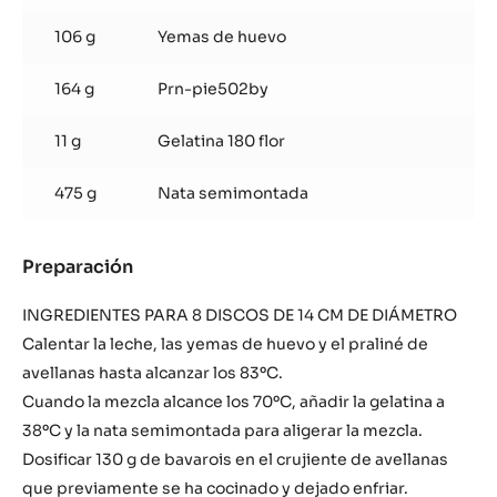
106 g
Yemas de huevo
164 g
Prn-pie502by
11 g
Gelatina 180 flor
475 g
Nata semimontada
Preparación
:
Bavarois
de
INGREDIENTES PARA 8 DISCOS DE 14 CM DE DIÁMETRO
avellanas
Calentar la leche, las yemas de huevo y el praliné de
avellanas hasta alcanzar los 83ºC.
Cuando la mezcla alcance los 70ºC, añadir la gelatina a
38ºC y la nata semimontada para aligerar la mezcla.
Dosificar 130 g de bavarois en el crujiente de avellanas
que previamente se ha cocinado y dejado enfriar.