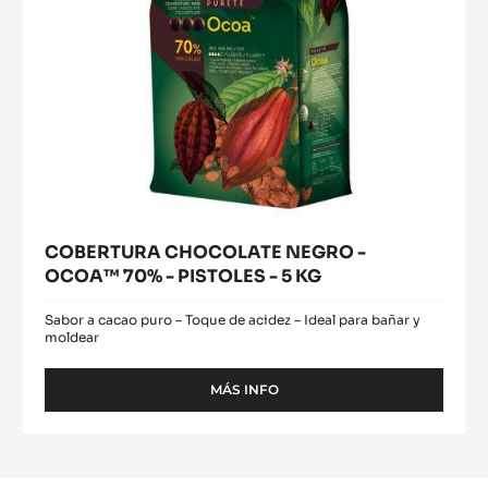
-
5
KG
COBERTURA CHOCOLATE NEGRO -
OCOA™ 70% - PISTOLES - 5 KG
Sabor a cacao puro – Toque de acidez – Ideal para bañar y
moldear
MÁS INFO
-
COBERTURA
CHOCOLATE
NEGRO
-