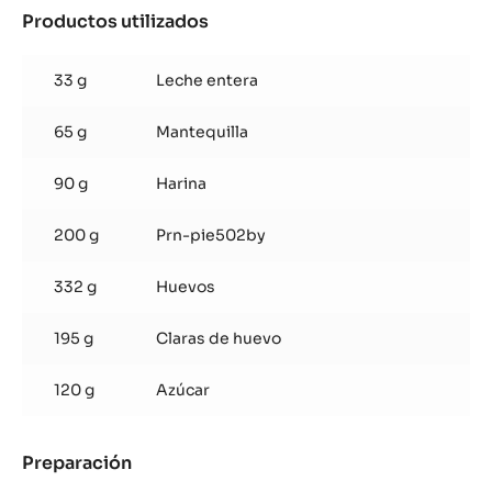
Productos utilizados
:
Galleta
de
33 g
Leche entera
avellanas
según
65 g
Mantequilla
el
método
de
90 g
Harina
pasta
choux
200 g
Prn-pie502by
332 g
Huevos
195 g
Claras de huevo
120 g
Azúcar
Preparación
:
Galleta