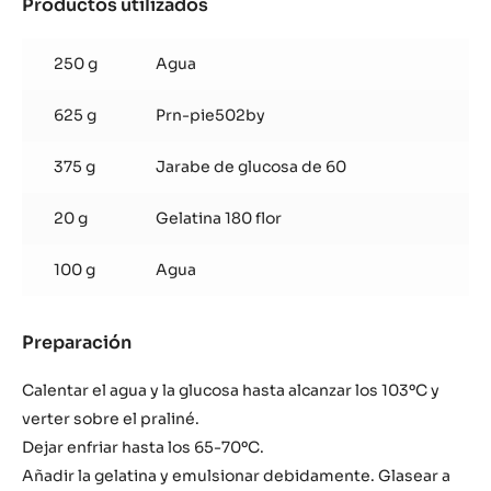
Productos utilizados
:
Glaçage
de
250 g
Agua
praliné
625 g
Prn-pie502by
375 g
Jarabe de glucosa de 60
20 g
Gelatina 180 flor
100 g
Agua
Preparación
:
Glaçage
de
Calentar el agua y la glucosa hasta alcanzar los 103ºC y
praliné
verter sobre el praliné.
Dejar enfriar hasta los 65-70ºC.
Añadir la gelatina y emulsionar debidamente. Glasear a