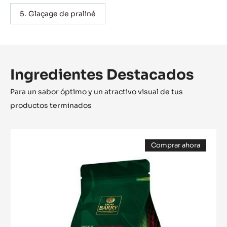
Glaçage de praliné
Ingredientes Destacados
Para un sabor óptimo y un atractivo visual de tus
productos terminados
COBERTURA
Comprar ahora
CHOCOLATE
(opens
NEGRO
a
modal
-
window)
OCOA™
70%
-
PISTOLES