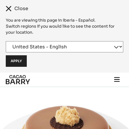
Close
You are viewing this page in Iberia - Español.
Switch regions if you would like to see the content for
your location.
Skip to main content
Togg
main
navi