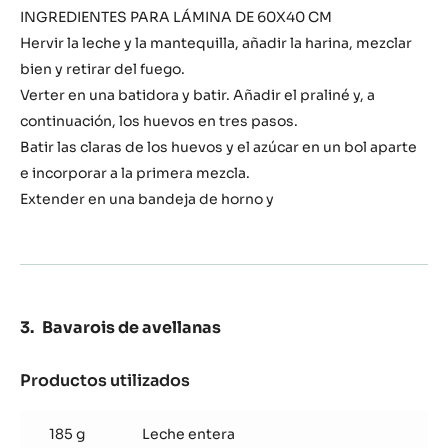
de
INGREDIENTES PARA LÁMINA DE 60X40 CM
avellanas
Hervir la leche y la mantequilla, añadir la harina, mezclar
según
bien y retirar del fuego.
el
Verter en una batidora y batir. Añadir el praliné y, a
método
de
continuación, los huevos en tres pasos.
pasta
Batir las claras de los huevos y el azúcar en un bol aparte
choux
e incorporar a la primera mezcla.
Extender en una bandeja de horno y
Bavarois de avellanas
Productos utilizados
:
Bavarois
de
185 g
Leche entera
avellanas