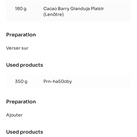
180 g
Cacao Barry Gianduja Plaisir
(Lenôtre)
Preparation
:
Ganache
noisette
Verser sur
Used products
:
Ganache
noisette
350 g
Prn-ha50cby
Preparation
:
Ganache
noisette
Ajouter
Used products
: