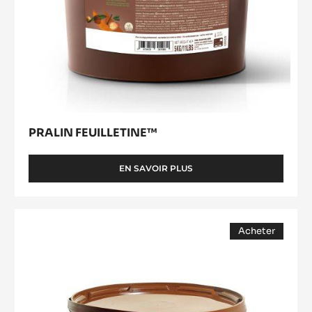
PRALIN FEUILLETINE™
EN SAVOIR PLUS
-
PRALIN
FEUILLETINE™
Gianduja
Acheter
Plaisir
(opens
(Lenôtre)
a
modal
window)