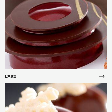
L'Alto
L'Alt
Bonbon
Cara
Crakine™
coco