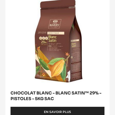
modal
BLANC
window)
SATIN™
29%
-
PISTOLES
-
5KG
SAC
CHOCOLAT BLANC - BLANC SATIN™ 29% -
PISTOLES - 5KG SAC
EN SAVOIR PLUS
-