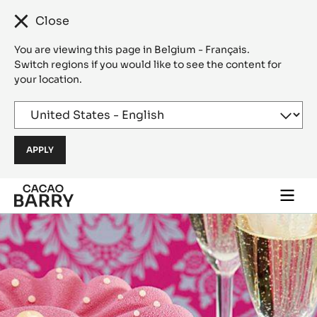
Close
You are viewing this page in Belgium - Français.
Switch regions if you would like to see the content for
your location.
Skip to main content
Togg
main
navi