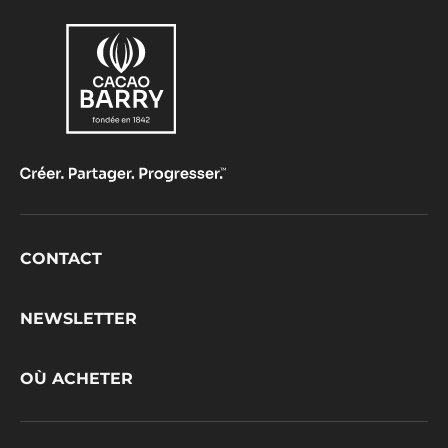
Footer
CONTACT
CacaoBarry
NEWSLETTER
OÙ ACHETER