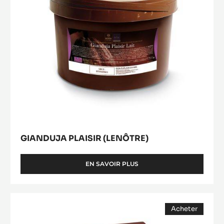
GIANDUJA PLAISIR (LENÔTRE)
EN SAVOIR PLUS
-
GIANDUJA
PLAISIR
(LENÔTRE)
CHOCOLAT
Acheter
BLANC
(opens
-
a