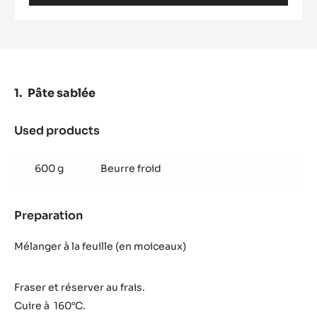
CHOCOLAT
BLANC
-
BLANC
SATIN™
29%
-
Pâte sablée
PISTOLES
-
5KG
Used products
:
SAC
Pâte
sablée
600 g
Beurre froid
Preparation
:
Pâte
sablée
Mélanger à la feuille (en moiceaux)
Fraser et réserver au frais.
Cuire à 160°C.