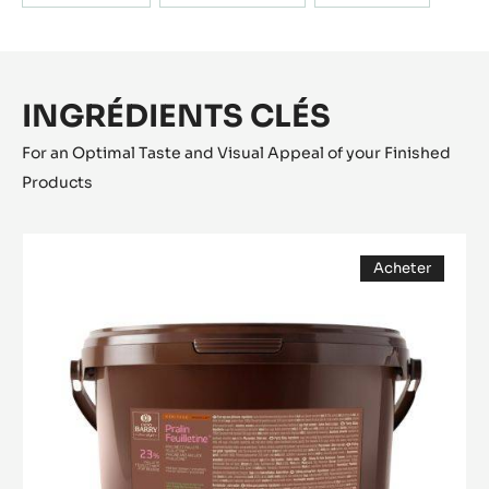
INGRÉDIENTS CLÉS
For an Optimal Taste and Visual Appeal of your Finished
Products
Pralin
Acheter
Feuilletine™
(opens
a
modal
window)