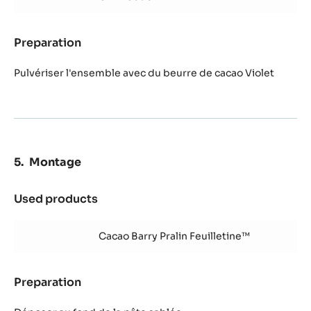
Satin™
cassis
violette
Preparation
:
Mousse
Blanc
Pulvériser l'ensemble avec du beurre de cacao Violet
Satin™
cassis
violette
Montage
Used products
:
Montage
Cacao Barry Pralin Feuilletine™
Preparation
:
Montage