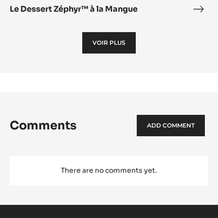
Le Dessert Zéphyr™ à la Mangue
Le
Dess
Zép
VOIR PLUS
à
la
Man
Comments
ADD COMMENT
There are no comments yet.