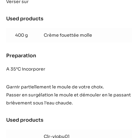
Blanc
Verser sur
Satin™
cassis
Used products
:
violette
Mousse
Blanc
400 g
Crème fouettée molle
Satin™
cassis
violette
Preparation
:
Mousse
Blanc
A 35°C incorporer
Satin™
cassis
Garnir partiellement le moule de votre choix.
violette
Passer en surgélation le moule et démouler en le passant
brièvement sous l'eau chaude.
Used products
:
Mousse
Blanc
Clr-viobu01