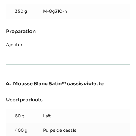
Ganache
noisette
350 g
M-8g310-n
Preparation
:
Ganache
noisette
Ajouter
Mousse Blanc Satin™ cassis violette
Used products
:
Mousse
Blanc
60 g
Lait
Satin™
cassis
400 g
Pulpe de cassis
violette