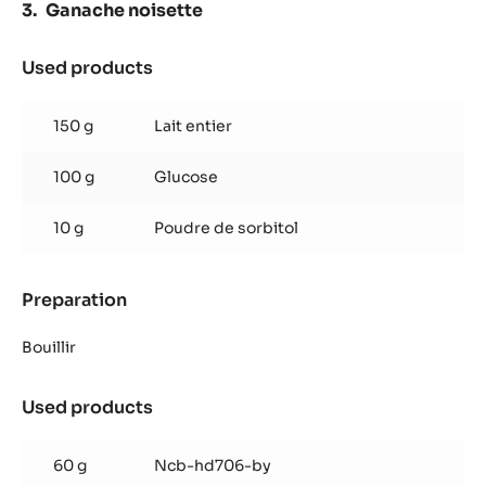
Ganache noisette
Used products
:
Ganache
noisette
150 g
Lait entier
100 g
Glucose
10 g
Poudre de sorbitol
Preparation
:
Ganache
noisette
Bouillir
Used products
:
Ganache
noisette
60 g
Ncb-hd706-by