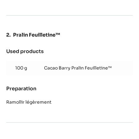
Pralin Feuilletine™
Used products
:
Pralin
Feuilletine™
100 g
Cacao Barry Pralin Feuilletine™
Preparation
:
Pralin
Feuilletine™
Ramollir légèrement