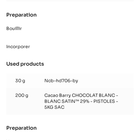
Preparation
:
Mousse
Blanc
Bouillir
Satin™
cassis
Incorporer
violette
Used products
:
Mousse
Blanc
30 g
Ncb-hd706-by
Satin™
cassis
200 g
Cacao Barry CHOCOLAT BLANC -
violette
BLANC SATIN™ 29% - PISTOLES -
5KG SAC
Preparation
:
Mousse