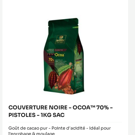
OCOA™
window)
70%
-
PISTOLES
-
1KG
SAC
COUVERTURE NOIRE - OCOA™ 70% -
PISTOLES - 1KG SAC
Goût de cacao pur - Pointe d'acidité - Idéal pour
l'enrobage & moulage