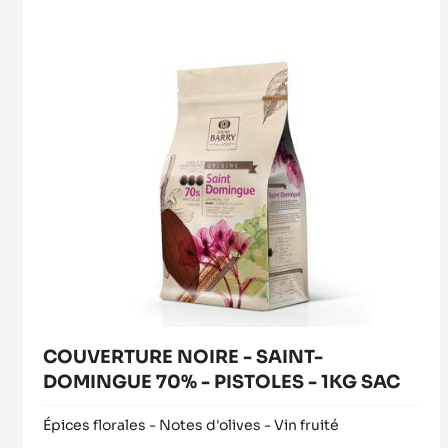
SAINT-
window)
DOMINGUE
70%
-
PISTOLES
-
1KG
SAC
COUVERTURE NOIRE - SAINT-
DOMINGUE 70% - PISTOLES - 1KG SAC
Épices florales - Notes d'olives - Vin fruité