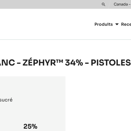
Canada -
Toggle
Main
search
navigatio
Produits
Rece
CacaoBarr
NC - ZÉPHYR™ 34% - PISTOLES
 sucré
25%