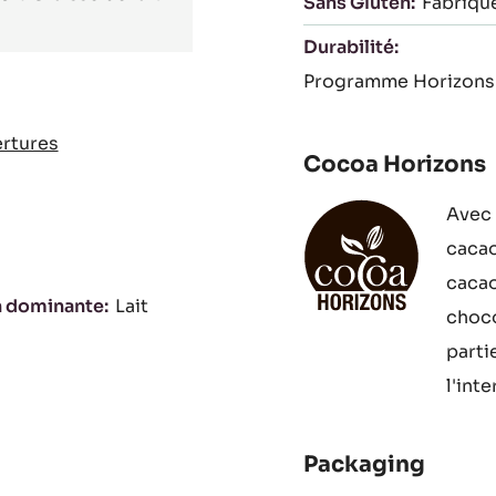
Sans Gluten:
Fabriqu
Durabilité:
Programme Horizons
rtures
Cocoa Horizons
Avec 
cacao
cacao
n dominante
Lait
choco
parti
l'int
Packaging