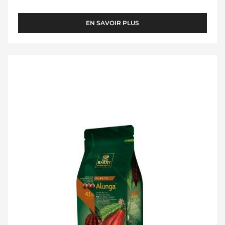
EN SAVOIR PLUS
-
CHOCOLAT
BLANC
-
COUVERTURE
ZÉPHYR™
LACTÉE
34%
-
-
PISTOLES
ALUNGA™
-
41%
SAC
DE
-
1KG
PISTOLES
-
1KG
SAC