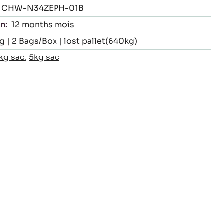
CHW-N34ZEPH-01B
n:
12 months mois
g | 2 Bags/Box | lost pallet(640kg)
kg sac
,
5kg sac