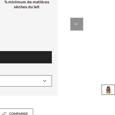
% minimum de matières
sèches du lait
previous
Mo
to
sli
1
COMPARER