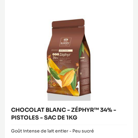
ZÉPHYR™
34%
-
PISTOLES
-
SAC
DE
1KG
CHOCOLAT BLANC - ZÉPHYR™ 34% -
PISTOLES - SAC DE 1KG
Goût intense de lait entier - Peu sucré