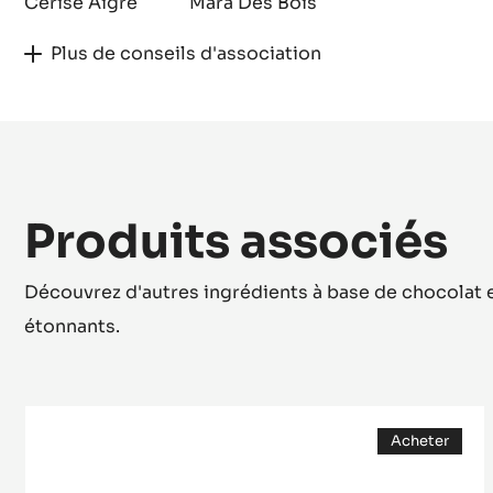
Cerise Aigre
Mara Des Bois
Plus de conseils d'association
Produits associés
Découvrez d'autres ingrédients à base de chocolat e
étonnants.
COUVERTURE
Acheter
NOIRE
(opens
-
a
modal