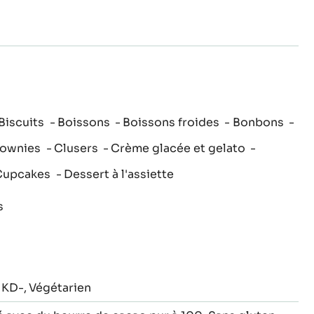
Biscuits
Boissons
Boissons froides
Bonbons
rownies
Clusers
Crème glacée et gelato
Cupcakes
Dessert à l'assiette
s
KD-
Végétarien