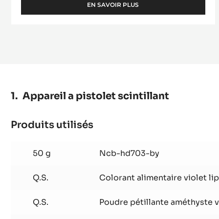
EN SAVOIR PLUS
-
PRALINÉ
50%
AMANDES
/
NOISETTES
Appareil a pistolet scintillant
Produits utilisés
:
Appareil
a
50 g
Ncb-hd703-by
pistolet