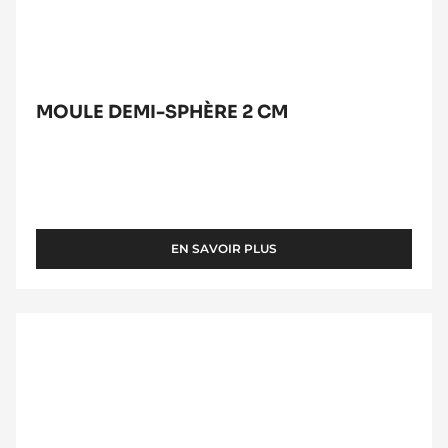
MOULE DEMI-SPHÈRE 2 CM
EN SAVOIR PLUS
-
MOULE
DEMI-
SPHÈRE
BEURRE
2
DE
CM