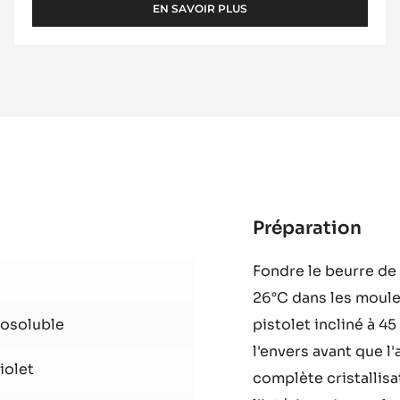
Tempérage facile - Goût naturel
EN SAVOIR PLUS
-
BEURRE
DE
CACAO
-
MYCRYO™
-
POUDRE
-
550G
FLACON
SAUPOUDREUR
Préparation
:
App
Fondre le beurre de 
a
26°C dans les moule
pist