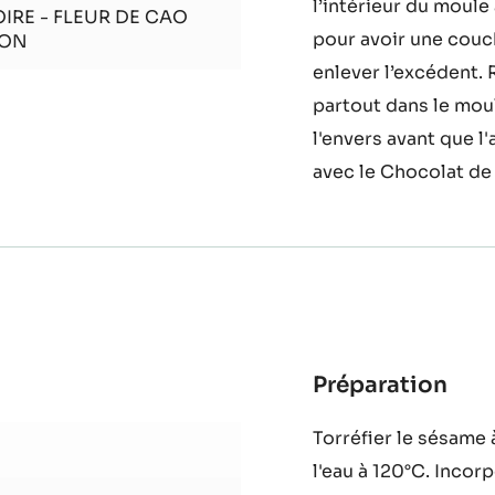
scin
posoluble
pistolet incliné à 4
l'envers avant que l
iolet
complète cristallisa
l’intérieur du moule 
IRE - FLEUR DE CAO
pour avoir une couch
TON
enlever l’excédent. 
partout dans le moul
l'envers avant que l
avec le Chocolat de
Préparation
: