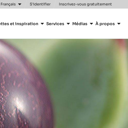
Clos
 Français
S'identifier
Inscrivez-vous gratuitement
n
ttes et inspiration
Services
Médias
À propos
y