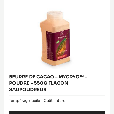
CACAO
-
MYCRYO™
-
POUDRE
-
550G
FLACON
SAUPOUDREUR
BEURRE DE CACAO - MYCRYO™ -
POUDRE - 550G FLACON
SAUPOUDREUR