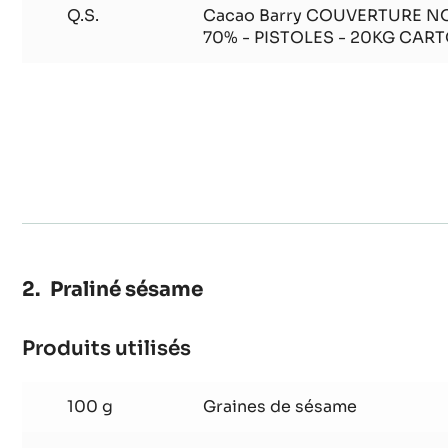
scintillant
Q.S.
Colorant alimentaire violet li
Q.S.
Poudre pétillante améthyste v
Q.S.
Cacao Barry COUVERTURE NO
70% - PISTOLES - 20KG CAR
Praliné sésame
Produits utilisés
: