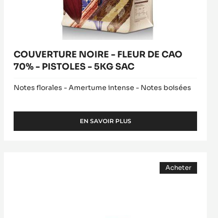
5KG
SAC
COUVERTURE NOIRE - FLEUR DE CAO
70% - PISTOLES - 5KG SAC
Notes florales - Amertume intense - Notes boisées
EN SAVOIR PLUS
-
COUVERTURE
NOIRE
-
COUVERTURE
FLEUR
Acheter
NOIRE
DE
(opens