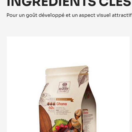
INGRÉDIENTS CLÉS
Pour un goût développé et un aspect visuel attractif
COUVERTURE
LACTÉE
-
GHANA
40%
-
PISTOLES
-
SAC
2,5