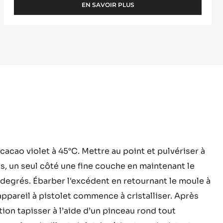
Goût de cacao pur - Légère amertume - Haute
teneur en cacao sec - Ideal pour les mousses &
ganaches
EN SAVOIR PLUS
-
COUVERTURE
NOIRE
-
INAYA™
65%
-
PISTOLES
-
1KG
SAC
areil
cacao violet à 45°C. Mettre au point et pulvériser à
s, un seul côté une fine couche en maintenant le
olet