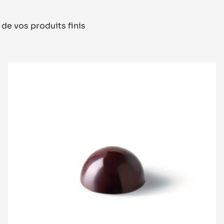
 de vos produits finis
Moule
demi-
sphère
2
cm