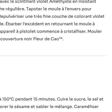
tillant
5 degrés. Ébarber l'excédent en retournant le moule à
'appareil à pistolet commence à cristalliser. Après
tion tapisser à l’aide d’un pinceau rond tout
avec le scintillant violet Améthyste en insistant
e régulière. Tapoter le moule à l’envers pour
Repulvériser une très fine couche de colorant violet
e. Ébarber l'excédent en retournant le moule à
'appareil à pistolet commence à cristalliser. Mouler
 couverture noir Fleur de Cao™.