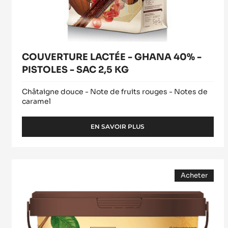
KG
COUVERTURE LACTÉE - GHANA 40% -
PISTOLES - SAC 2,5 KG
Châtaigne douce - Note de fruits rouges - Notes de
caramel
EN SAVOIR PLUS
-
COUVERTURE
LACTÉE
-
Praliné
GHANA
Acheter
50%
40%
(opens