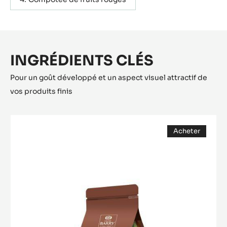
INGRÉDIENTS CLÉS
Pour un goût développé et un aspect visuel attractif de
vos produits finis
CHOCOLAT
Acheter
BLANC
(opens
-
a
modal
ZÉPHYR™
window)
34%
-
PISTOLES
-
SAC