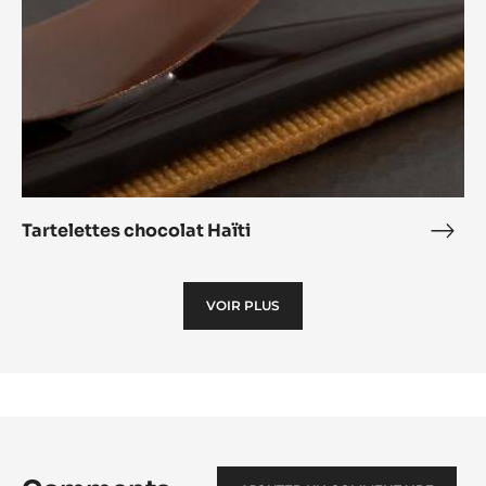
cara
Tartelettes chocolat Haïti
Tart
choc
Haïti
VOIR PLUS