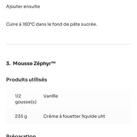
amande
Ajouter ensuite
origine
Marcona
Cuire à 180°C dans le fond de pâte sucrée.
Mousse Zéphyr™
Produits utilisés
:
Mousse
Zéphyr™
1/2
Vanille
gousse(s)
235 g
Crème à fouetter liquide uht
Préparation
: