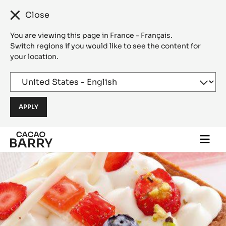
Close
You are viewing this page in France - Français.
Switch regions if you would like to see the content for
your location.
Skip to main content
Togg
main
navi