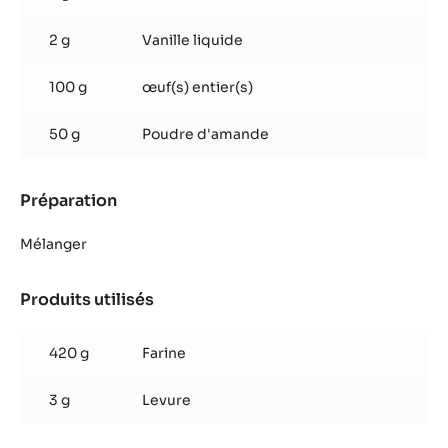
2 g
Vanille liquide
100 g
œuf(s) entier(s)
50 g
Poudre d'amande
Préparation
:
Pâte
sucrée
Mélanger
Produits utilisés
:
Pâte
sucrée
420 g
Farine
3 g
Levure