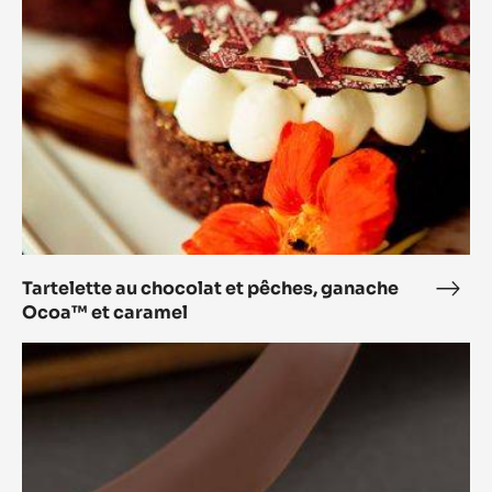
pêches,
ganache
Ocoa™
et
caramel
Tartelette au chocolat et pêches, ganache
Tarte
Ocoa™ et caramel
au
choc
Tartelettes
et
chocolat
pêch
Haïti
gana
Oco
et