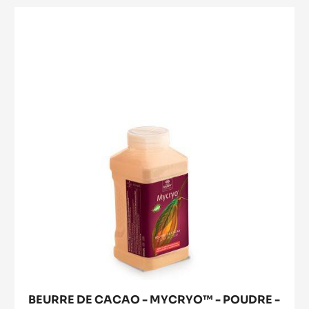
AMANDES
BEURRE
/
DE
NOISETTES
CACAO
-
MYCRYO™
-
POUDRE
-
550G
FLACON
SAUPOUDREUR
BEURRE DE CACAO - MYCRYO™ - POUDRE -