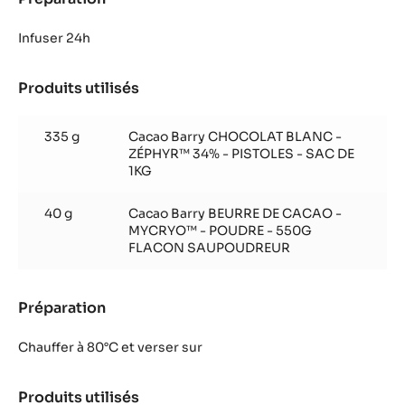
Mousse
Zéphyr™
Infuser 24h
Produits utilisés
:
Mousse
Zéphyr™
335 g
Cacao Barry CHOCOLAT BLANC -
ZÉPHYR™ 34% - PISTOLES - SAC DE
1KG
40 g
Cacao Barry BEURRE DE CACAO -
MYCRYO™ - POUDRE - 550G
FLACON SAUPOUDREUR
Préparation
:
Mousse
Zéphyr™
Chauffer à 80°C et verser sur
Produits utilisés
: