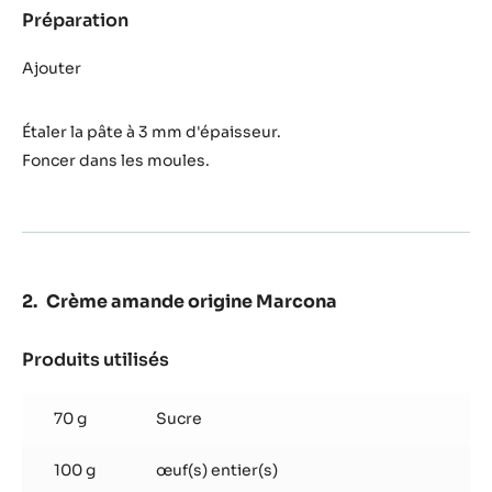
Préparation
:
Pâte
sucrée
Ajouter
Étaler la pâte à 3 mm d'épaisseur.
Foncer dans les moules.
Crème amande origine Marcona
Produits utilisés
:
Crème
amande
70 g
Sucre
origine
Marcona
100 g
œuf(s) entier(s)