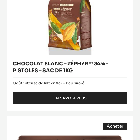
DE
1KG
CHOCOLAT BLANC - ZÉPHYR™ 34% -
PISTOLES - SAC DE 1KG
Goût intense de lait entier - Peu sucré
EN SAVOIR PLUS
-
CHOCOLAT
BLANC
-
Praliné
ZÉPHYR™
Acheter
50%
34%
(opens
Amandes
-
a
modal