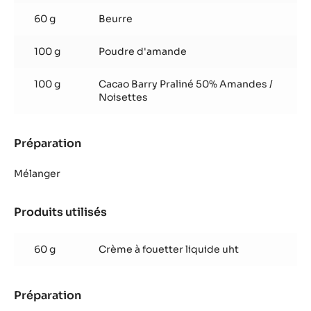
60 g
Beurre
100 g
Poudre d'amande
100 g
Cacao Barry Praliné 50% Amandes /
Noisettes
Préparation
:
Crème
amande
Mélanger
origine
Marcona
Produits utilisés
:
Crème
amande
60 g
Crème à fouetter liquide uht
origine
Marcona
Préparation
:
Crème