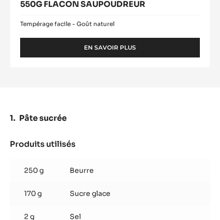
550G FLACON SAUPOUDREUR
Tempérage facile - Goût naturel
EN SAVOIR PLUS
-
BEURRE
DE
CACAO
-
MYCRYO™
-
POUDRE
Pâte sucrée
-
550G
FLACON
Produits utilisés
:
SAUPOUDREUR
Pâte
sucrée
250 g
Beurre
170 g
Sucre glace
2 g
Sel