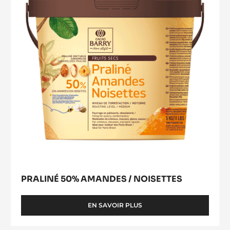
PISTOLES
/
window)
-
Noisettes
SAC
DE
1KG
PRALINÉ 50% AMANDES / NOISETTES
EN SAVOIR PLUS
-
PRALINÉ
50%