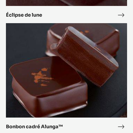
Éclipse de lune
Écli
de
Bonbon
lune
cadré
Alunga™
Bonbon cadré Alunga™
Bon