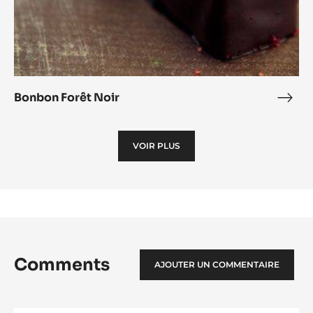
Bonbon Forêt Noir
Bon
Forê
Noir
VOIR PLUS
Comments
AJOUTER UN COMMENTAIRE