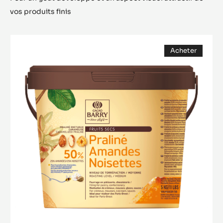
vos produits finis
Praliné
Acheter
50%
(opens
Amandes
a
modal
/
window)
Noisettes