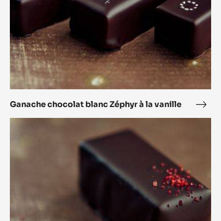
vanille
Ganache chocolat blanc Zéphyr à la vanille
Gan
choc
Bonbon
blan
Forêt
Zéph
Noir
à
la
vanil