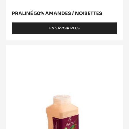
PRALINÉ 50% AMANDES / NOISETTES
EN SAVOIR PLUS
-
PRALINÉ
50%
AMANDES
BEURRE
/
DE
NOISETTES
CACAO
-
MYCRYO™
-
POUDRE
-
550G
FLACON
SAUPOUDREUR