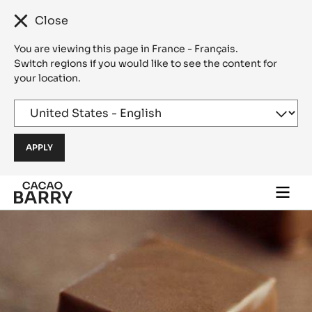
Close
You are viewing this page in France - Français.
Switch regions if you would like to see the content for
your location.
Skip to main content
Togg
main
navi