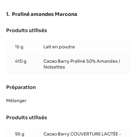
41%
-
PISTOLES
Praliné amandes Marcona
-
1KG
SAC
Produits utilisés
:
Praliné
amandes
15 g
Lait en poudre
Marcona
410 g
Cacao Barry Praliné 50% Amandes /
Noisettes
Préparation
:
Praliné
amandes
Mélanger
Marcona
Produits utilisés
:
Praliné
amandes
95 g
Cacao Barry COUVERTURE LACTÉE -
Marcona