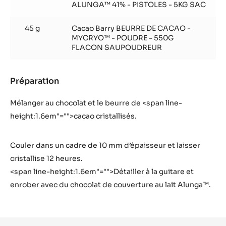
ALUNGA™ 41% - PISTOLES - 5KG SAC
45 g
Cacao Barry BEURRE DE CACAO -
MYCRYO™ - POUDRE - 550G
FLACON SAUPOUDREUR
Préparation
:
Praliné
amandes
Mélanger au chocolat et le beurre de <span line-
Marcona
height:1.6em"="">cacao cristallisés.
Couler dans un cadre de 10 mm d’épaisseur et laisser
cristallise 12 heures.
<span line-height:1.6em"="">Détailler à la guitare et
enrober avec du chocolat de couverture au lait Alunga™.