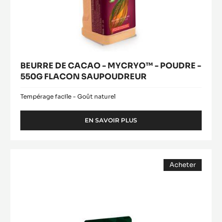
BEURRE DE CACAO - MYCRYO™ - POUDRE -
550G FLACON SAUPOUDREUR
Tempérage facile - Goût naturel
EN SAVOIR PLUS
-
BEURRE
DE
CACAO
COUVERTURE
-
Acheter
LACTÉE
MYCRYO™
(opens
-
-
a
modal
POUDRE
ALUNGA™
window)
-
41%
550G
-
FLACON