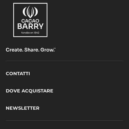
gamma:
Origine
Fluidità:
3
36%
Min. % Solidi secchi del cacao
23%
Min. % Solidi secchi del latte
PIÙ INFORMAZIONI
CONFRONTO
-
AMBRE
JAVA™