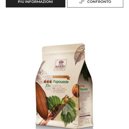
GHANA
gamma:
Origine
Fluidità:
4
Origine dei chicchi:
Fave del Ghana, varietà Amelonado (Forastero)
40%
Min. % Solidi secchi del cacao
20%
Min. % Solidi secchi del latte
PIÙ INFORMAZIONI
CONFRONTO
-
GHANA
Papouasie