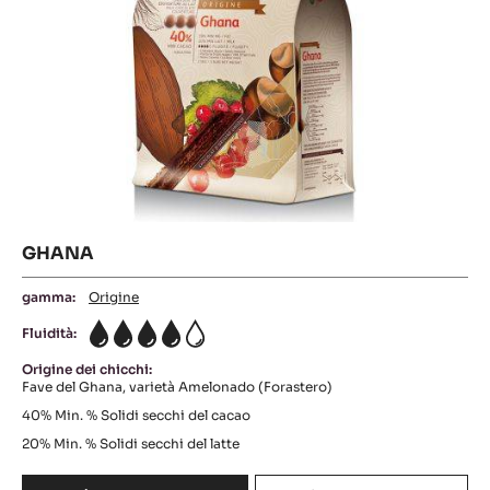
-
ELYSÉE
(LENÔTRE)
Ghana