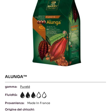
223%
Min. % Solidi secchi del latte
PIÙ INFORMAZIONI
CONFRONTO
-
PAPOUASIE
Alunga™