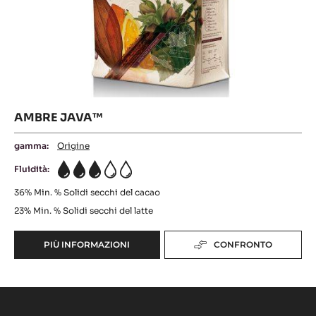
Java™
AMBRE JAVA™