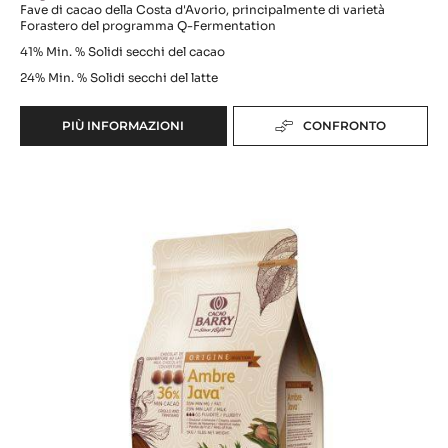
ALUNGA™
gamma:
Pureté
Fluidità:
3
Provenienza:
Made In France
Origine dei chicchi:
Fave di cacao della Costa d'Avorio, principalmente di varietà
Forastero del programma Q-Fermentation
41%
Min. % Solidi secchi del cacao
24%
Min. % Solidi secchi del latte
PIÙ INFORMAZIONI
CONFRONTO
-
ALUNGA™
Ambre