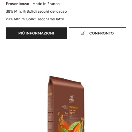
LACTÉE SUPÉRIEURE
gamma:
Pureté
Fluidità:
4
Provenienza:
Made In France
38%
Min. % Solidi secchi del cacao
23%
Min. % Solidi secchi del latte
PIÙ INFORMAZIONI
CONFRONTO
-
LACTÉE
SUPÉRIEURE
Lactée