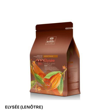
Fluidità:
4
Origine dei chicchi:
Fave di cacao del Madagascar e dell'Africa occidentale, varietà
Trinitario e Forastero
35%
Min. % Solidi secchi del cacao
29%
Min. % Solidi secchi del latte
PIÙ INFORMAZIONI
CONFRONTO
-
LACTÉE
BARRY
Elysée
(Lenôtre)