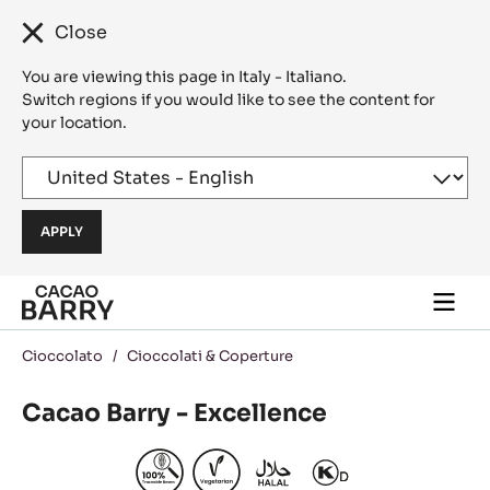
Close
You are viewing this page in Italy - Italiano.
Switch regions if you would like to see the content for
your location.
Skip to main content
Togg
main
navi
Cioccolato
/
Cioccolati & Coperture
Cacao Barry - Excellence