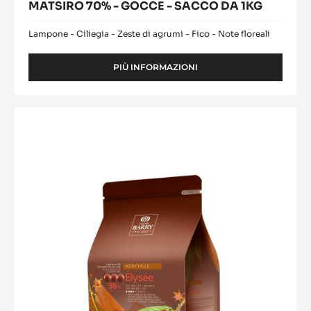
MATSIRO 70% - GOCCE - SACCO DA 1KG
Lampone - Ciliegia - Zeste di agrumi - Fico - Note floreali
PIÙ INFORMAZIONI
-
CIOCCOLATO
DI
COPERTURA
Elysée
FONDENTE
(Lenôtre)
-
MATSIRO
70%
-
GOCCE
-
SACCO
DA
1KG