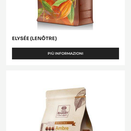
ELYSÉE (LENÔTRE)
PIÙ INFORMAZIONI
-
ELYSÉE
(LENÔTRE)
Ambre
Java™