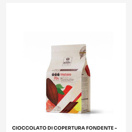
CIOCCOLATO
DI
COPERTURA
FONDENTE
-
MATSIRO
70%
-
GOCCE
-
SACCO
DA
1KG
CIOCCOLATO DI COPERTURA FONDENTE -