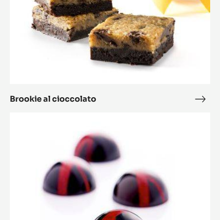
Brookie al cioccolato
Broo
al
Cioccolatini
cioc
Valencia