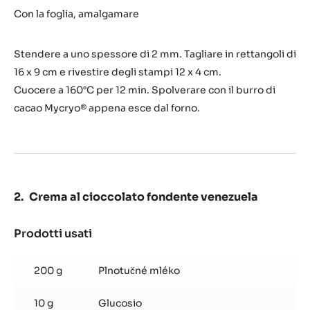
sablée
Con la foglia, amalgamare
al
cacao
Stendere a uno spessore di 2 mm. Tagliare in rettangoli di
16 x 9 cm e rivestire degli stampi 12 x 4 cm.
Cuocere a 160°C per 12 min. Spolverare con il burro di
cacao Mycryo® appena esce dal forno.
Crema al cioccolato fondente venezuela
Prodotti usati
:
Crema
al
200 g
Plnotučné mléko
cioccolato
fondente
10 g
Glucosio
venezuela