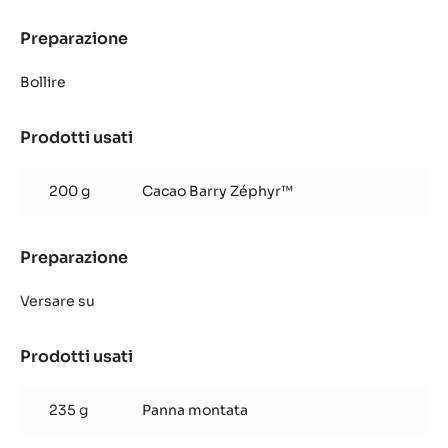
Preparazione
:
Purea
di
Bollire
cocco
Prodotti usati
:
Purea
di
200 g
Cacao Barry Zéphyr™
cocco
Preparazione
:
Purea
di
Versare su
cocco
Prodotti usati
:
Purea
di
235 g
Panna montata
cocco