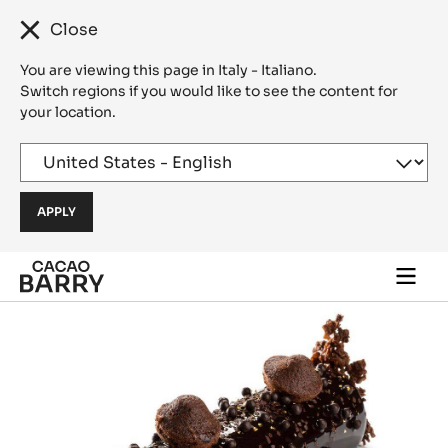
Close
You are viewing this page in Italy - Italiano.
Switch regions if you would like to see the content for
your location.
Skip to main content
Togg
main
navi