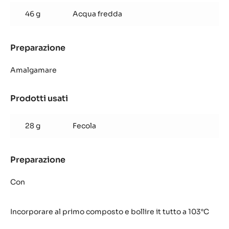
al
46 g
Acqua fredda
cocco
Preparazione
:
Glassa
al
Amalgamare
cocco
Prodotti usati
:
Glassa
al
28 g
Fecola
cocco
Preparazione
:
Glassa
al
Con
cocco
Incorporare al primo composto e bollire it tutto a 103°C