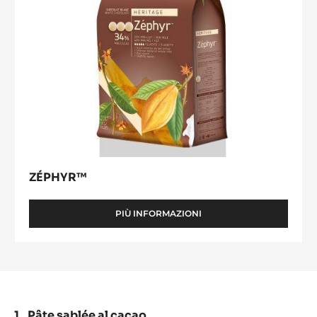
ZÉPHYR™
PIÙ INFORMAZIONI
-
ZÉPHYR™
Pâte sablée al cacao