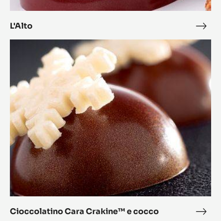
L'Alto
L'Alt
Cioccolatino
Cara
Crakine™
e
cocco
Cioccolatino Cara Crakine™ e cocco
Cioc