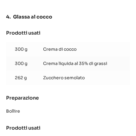
Glassa al cocco
Prodotti usati
:
Glassa
al
300 g
Crema di cocco
cocco
300 g
Crema liquida al 35% di grassi
262 g
Zucchero semolato
Preparazione
:
Glassa
al
Bollire
cocco
Prodotti usati
:
Glassa