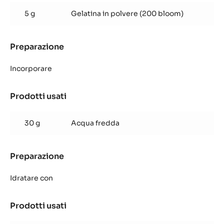
al
5 g
Gelatina in polvere (200 bloom)
cioccolato
fondente
venezuela
Preparazione
:
Crema
al
Incorporare
cioccolato
fondente
Prodotti usati
:
venezuela
Crema
al
30 g
Acqua fredda
cioccolato
fondente
venezuela
Preparazione
:
Crema
al
Idratare con
cioccolato
fondente
Prodotti usati
:
venezuela
Crema