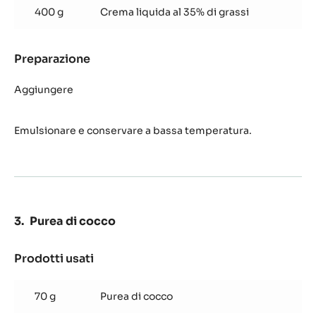
al
400 g
Crema liquida al 35% di grassi
cioccolato
fondente
venezuela
Preparazione
:
Crema
al
Aggiungere
cioccolato
fondente
Emulsionare e conservare a bassa temperatura.
venezuela
Purea di cocco
Prodotti usati
:
Purea
di
70 g
Purea di cocco
cocco