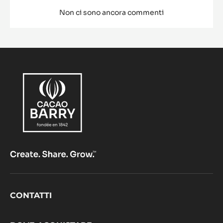
Non ci sono ancora commenti
Footer
CONTATTI
CacaoBarry