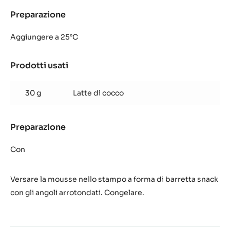
Preparazione
:
Purea
di
Aggiungere a 25°C
cocco
Prodotti usati
:
Purea
di
30 g
Latte di cocco
cocco
Preparazione
:
Purea
di
Con
cocco
Versare la mousse nello stampo a forma di barretta snack
con gli angoli arrotondati. Congelare.