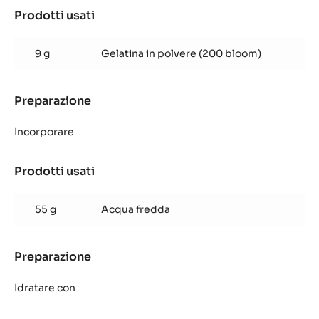
Prodotti usati
:
Glassa
al
9 g
Gelatina in polvere (200 bloom)
cocco
Preparazione
:
Glassa
al
Incorporare
cocco
Prodotti usati
:
Glassa
al
55 g
Acqua fredda
cocco
Preparazione
:
Glassa
al
Idratare con
cocco