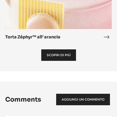
Torta Zéphyr™ all' arancia
Tort
Zép
all'
SCOPRI DI PIÙ
aran
Comments
AGGIUNGI UN COMMENTO