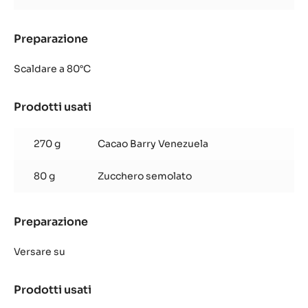
Preparazione
:
Crema
al
Scaldare a 80°C
cioccolato
fondente
Prodotti usati
:
venezuela
Crema
al
270 g
Cacao Barry Venezuela
cioccolato
fondente
80 g
Zucchero semolato
venezuela
Preparazione
:
Crema
al
Versare su
cioccolato
fondente
Prodotti usati
:
venezuela
Crema