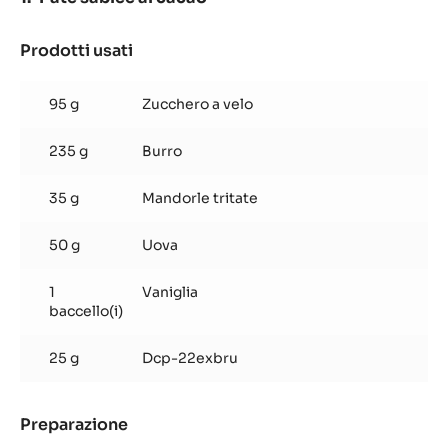
Prodotti usati
:
Pâte
sablée
95 g
Zucchero a velo
al
cacao
235 g
Burro
35 g
Mandorle tritate
50 g
Uova
1
Vaniglia
baccello(i)
25 g
Dcp-22exbru
Preparazione
:
Pâte