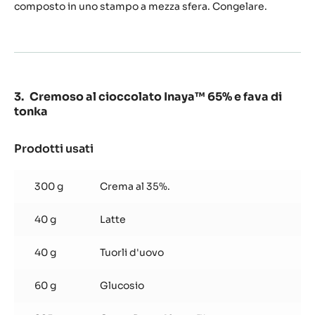
Cara
composto in uno stampo a mezza sfera. Congelare.
Crakine
Cremoso al cioccolato Inaya™ 65% e fava di
tonka
Prodotti usati
:
Cremoso
al
300 g
Crema al 35%.
cioccolato
Inaya™
40 g
Latte
65%
e
fava
40 g
Tuorli d'uovo
di
tonka
60 g
Glucosio