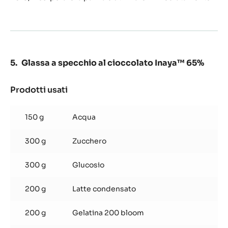
cioccolato
Glassa a specchio al cioccolato Inaya™ 65%
Prodotti usati
:
Glassa
a
150 g
Acqua
specchio
al
300 g
Zucchero
cioccolato
Inaya™
65%
300 g
Glucosio
200 g
Latte condensato
200 g
Gelatina 200 bloom