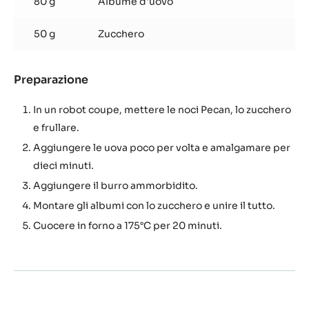
80 g
Albume d'uovo
50 g
Zucchero
Preparazione
:
Biscuit
alle
In un robot coupe, mettere le noci Pecan, lo zucchero
noci
e frullare.
Pecan
Aggiungere le uova poco per volta e amalgamare per
dieci minuti.
Aggiungere il burro ammorbidito.
Montare gli albumi con lo zucchero e unire il tutto.
Cuocere in forno a 175°C per 20 minuti.