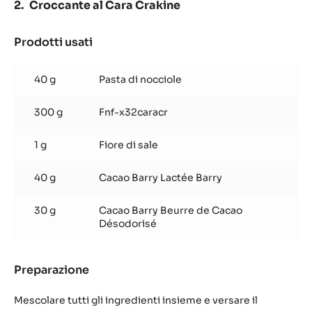
Croccante al Cara Crakine
Prodotti usati
:
Croccante
al
40 g
Pasta di nocciole
Cara
Crakine
300 g
Fnf-x32caracr
1 g
Fiore di sale
40 g
Cacao Barry Lactée Barry
30 g
Cacao Barry Beurre de Cacao
Désodorisé
Preparazione
:
Croccante
al
Mescolare tutti gli ingredienti insieme e versare il