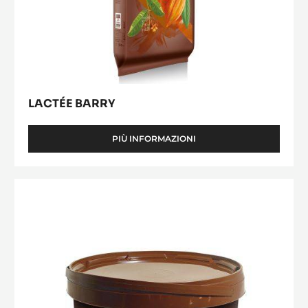
LACTÉE BARRY
PIÙ INFORMAZIONI
-
LACTÉE
BARRY
Beurre
de
Cacao
Désodorisé