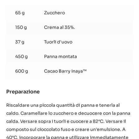
Caramello
al
65 g
Zucchero
cioccolato
Inaya™
150 g
Crema al 35%.
e
mousse
al
37 g
Tuorli d'uovo
cioccolato
450 g
Panna montata
600 g
Cacao Barry Inaya™
Preparazione
:
Caramello
al
Riscaldare una piccola quantità di panna e tenerla al
cioccolato
caldo. Caramellare lo zucchero e decuocere con la panna
Inaya™
calda. Versare sopra i tuorli e cuocere a 82°C. Versare il
e
composto sul cioccolato fuso e creare un'emulsione. A
mousse
al
40°C, incorporare la panna e utilizzare immediatamente