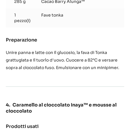
285 g
Cacao Barry Alunga™
1
Fave tonka
pezzo(i)
Preparazione
:
Cremoso
al
Unire panna e latte con il glucosio, la fava di Tonka
cioccolato
grattugiata e il tuorlo d'uovo. Cuocere a 82°C e versare
Inaya™
sopra al cioccolato fuso. Emulsionare con un minipimer.
65%
e
fava
di
tonka
Caramello al cioccolato Inaya™ e mousse al
cioccolato
Prodotti usati
: