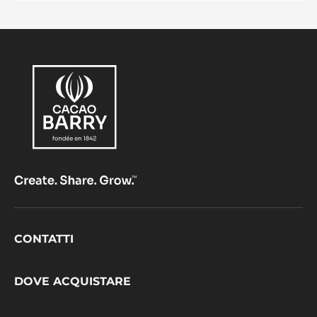
Footer
CONTATTI
CacaoBarry
DOVE ACQUISTARE