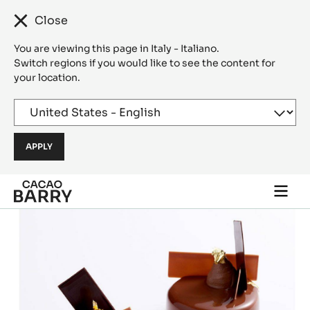
Close
You are viewing this page in Italy - Italiano.
Switch regions if you would like to see the content for
your location.
Skip to main content
Togg
main
navi