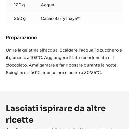
120 g
Acqua
250 g
Cacao Barry Inaya™
Preparazione
:
Glassa
a
Unire la gelatina all'acqua. Scaldare l'acqua, lo zucchero e
specchio
il glucosio a 103°C. Aggiungere il latte condensato e il
al
cioccolato. Amalgamare e far riposare durante la notte.
cioccolato
Sciogliere a 40°C, mescolare e usare a 30/35°C.
Inaya™
65%
Lasciati ispirare da altre
ricette