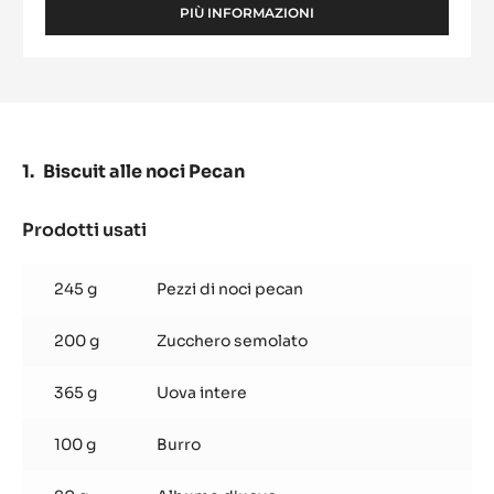
PIÙ INFORMAZIONI
-
ALUNGA™
Biscuit alle noci Pecan
Prodotti usati
:
Biscuit
alle
245 g
Pezzi di noci pecan
noci
Pecan
200 g
Zucchero semolato
365 g
Uova intere
100 g
Burro