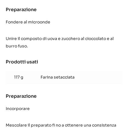
Preparazione
:
Tortino
di
Sbattere con la frusta
cioccolato
dal
Prodotti usati
:
cuore
Tortino
morbido
di
Inaya™
225 g
Cacao Barry Inaya™
cioccolato
dal
212 g
Burro
cuore
morbido
Inaya™
Preparazione
:
Tortino
di
Fondere al microonde
cioccolato
dal
Unire il composto di uova e zucchero al cioccolato e al
cuore
morbido
burro fuso.
Inaya™