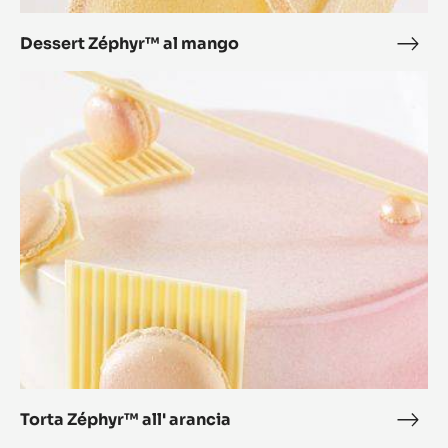
al
mango
Dessert Zéphyr™ al mango
Dess
Zép
Torta
al
Zéphyr™
man
all'
arancia