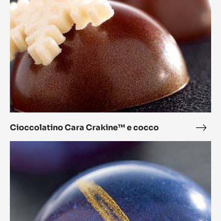
L'Alto
L'Alt
Cioccolatino
Cara
Crakine™
e
cocco