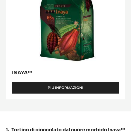
Per un gusto e un'estetica ottimali dei tuoi prodotti finiti
Inaya™