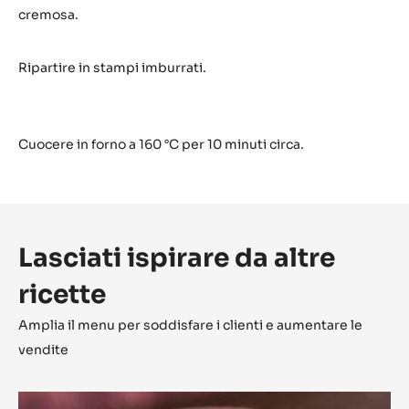
Prodotti usati
:
Tortino
di
117 g
Farina setacciata
cioccolato
dal
cuore
Preparazione
:
morbido
Tortino
Inaya™
di
Incorporare
cioccolato
dal
Mescolare il preparato fi no a ottenere una consistenza
cuore
morbido
cremosa.
Inaya™
Ripartire in stampi imburrati.
Cuocere in forno a 160 °C per 10 minuti circa.