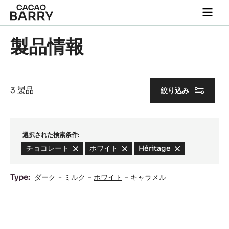
Skip to main content
Togg
main
navi
製品情報
3 製品
絞り込み
選択された検索条件:
チョコレート
-
ホワイト
-
Héritage
-
remove
remove
remove
filter
filter
filter
Type:
ダーク
ミルク
ホワイト
キャラメル
Results
ｾﾞ
ﾌ