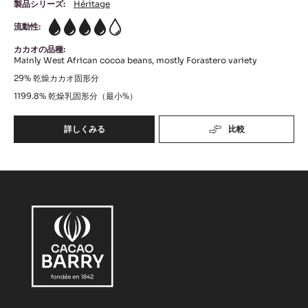
製品シリーズ:
Héritage
流動性:
4
カカオの品種:
Mainly West African cocoa beans, mostly Forastero variety
29%
乾燥カカオ固形分
1199.8%
乾燥乳固形分（最小%）
詳しくみる
比較
-
ﾊﾞ
ﾘ
ｰ
ﾌﾞ
ﾗ
ﾝ
ｻ
ﾀ
ﾝ