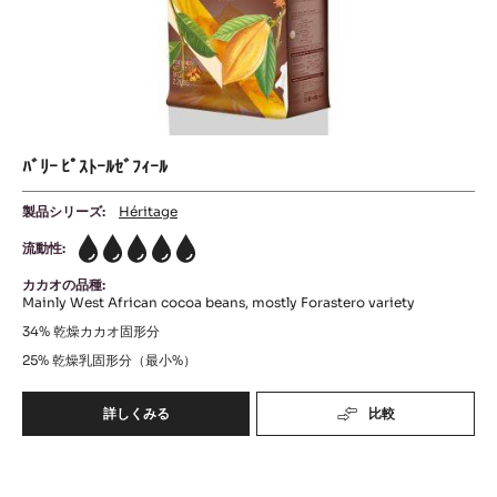
ﾙ
ﾊﾞﾘｰ ﾋﾟｽﾄｰﾙｾﾞﾌｨｰﾙ
製品シリーズ:
Héritage
流動性:
5
カカオの品種:
Mainly West African cocoa beans, mostly Forastero variety
34%
乾燥カカオ固形分
25%
乾燥乳固形分（最小%）
詳しくみる
比較
-
ﾊﾞ
ﾘ
ﾊﾞ
ｰ