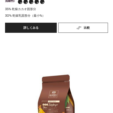
流動性:
5
35%
乾燥カカオ固形分
30%
乾燥乳固形分（最小%）
詳しくみる
比較
-
ｾﾞ
ﾌ
ﾊﾞ
ｨ
ｰ
ﾘ
ﾙ
ｰ
ｷ
ﾋﾟ
ｬ
ﾗ
ｽ
ﾒ
ﾄ
ﾙ
ｰ
ﾙ
ｾﾞ
ﾌ
ｨ
ｰ