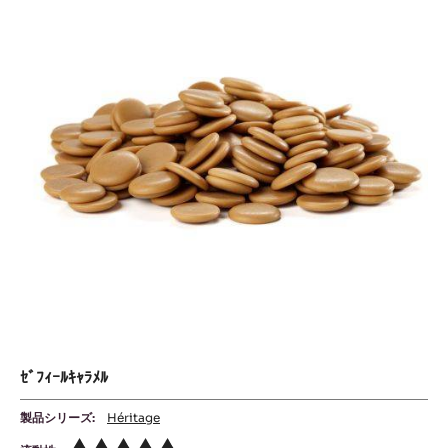
ｨ
ｰ
ﾙ
ｷ
ｬ
ﾗ
ﾒ
ﾙ
ｾﾞﾌｨｰﾙｷｬﾗﾒﾙ
製品シリーズ:
Héritage