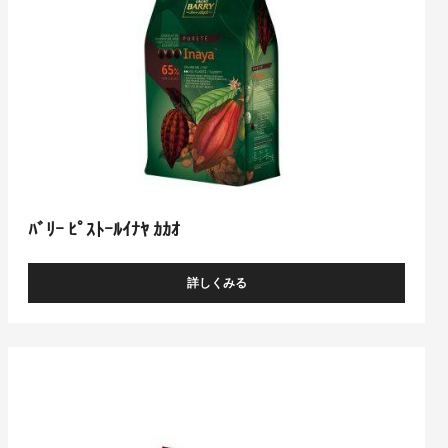
ﾅ
ﾔ
ｶ
ｶ
ｵ
ﾊﾞﾘｰ ﾋﾟｽﾄｰﾙｲﾅﾔ ｶｶｵ
詳しくみる
-
ﾊﾞ
ﾘ
ｰ
Lactée
ﾋﾟ
Barry
ｽ
ﾄ
ｰ
ﾙ