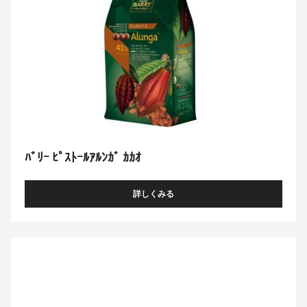
ﾙ
ﾝ
ｶﾞ
ｶ
ｶ
ｵ
ﾊﾞﾘｰ ﾋﾟｽﾄｰﾙｱﾙﾝｶﾞ ｶｶｵ
詳しくみる
-
ﾊﾞ
ﾘ
ｰ
Lactée
ﾋﾟ
Caramel
ｽ
ﾄ
ｰ
ﾙ