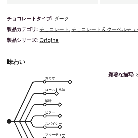
成
チョコレートタイプ:
ダーク
分
製品カテゴリ:
チョコレート
チョコレート & クーベルチュ
製品シリーズ:
Origine
味わい
顕著な描写
カカオ
ロースト風味
酸味
ビター
スパイシー
フルーティー