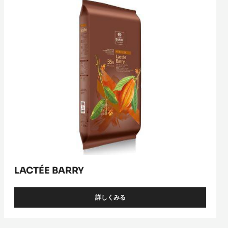
ｲ
ﾅ
ﾔ
ｶ
ｶ
ｵ
LACTÉE BARRY
詳しくみる
-
LACTÉE
BARRY