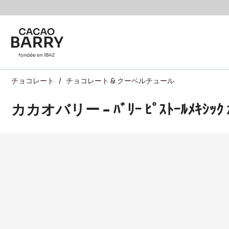
Skip to main content
チョコレート
/
チョコレート & クーベルチュール
カカオバリー - ﾊﾞﾘｰ ﾋﾟｽﾄｰﾙﾒｷｼｯｸ 
Product
information