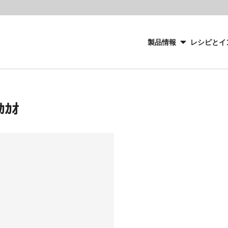
Main
navigation
製品情報
レシピとイ
CacaoBarry
ｶｶｵ