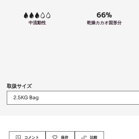
66%
3
中流動性
乾燥カカオ固形分
取扱サイズ
2.5KG Bag
Actions
コメント
保存
比較