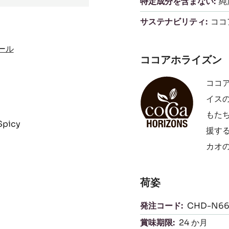
特定成分を含まない:
純
サステナビリティ:
ココ
ール
ココアホライズン
ココ
イス
もた
Spicy
援す
カオ
荷姿
発注コード:
CHD-N66
賞味期限:
24 か月