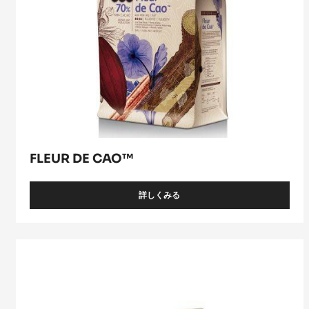
FLEUR DE CAO™
詳しくみる
-
FLEUR
DE
CAO™
Venezuela