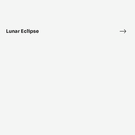
Lunar Eclipse
Luna
Ecli
Alunga™
bonbon