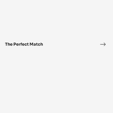
The Perfect Match
The
Perf
Lunar
Mat
Eclipse