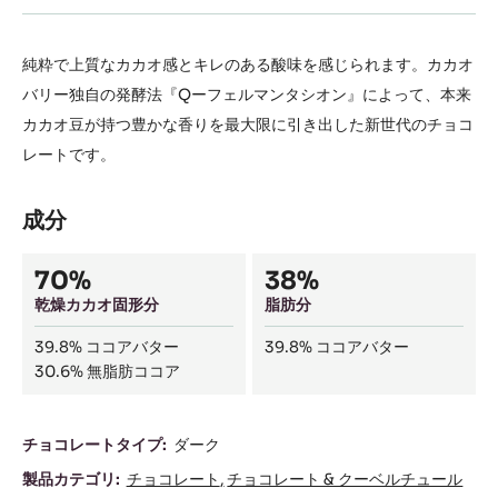
純粋で上質なカカオ感とキレのある酸味を感じられます。カカオ
バリー独自の発酵法『Qーフェルマンタシオン』によって、本来
カカオ豆が持つ豊かな香りを最大限に引き出した新世代のチョコ
レートです。
成分
Composition
70%
38%
乾燥カカオ固形分
脂肪分
39.8%
ココアバター
39.8%
ココアバター
30.6%
無脂肪ココア
成
チョコレートタイプ:
ダーク
分
製品カテゴリ:
チョコレート
チョコレート & クーベルチュール