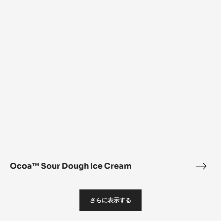
Sour
Dough
Ice
Cream
Ocoa™ Sour Dough Ice Cream
Oco
Sour
Dou
さらに表示する
Ice
Cre