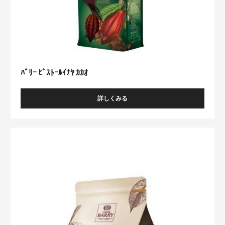
ｶ
ｵ
ﾊﾞﾘｰ ﾋﾟｽﾄｰﾙｲﾅﾔ ｶｶｵ
詳しくみる
-
ﾊﾞ
ﾘ
ｰ
Venezuela
ﾋﾟ
ｽ
ﾄ
ｰ
ﾙ
ｲ
ﾅ
ﾔ
ｶ
ｶ