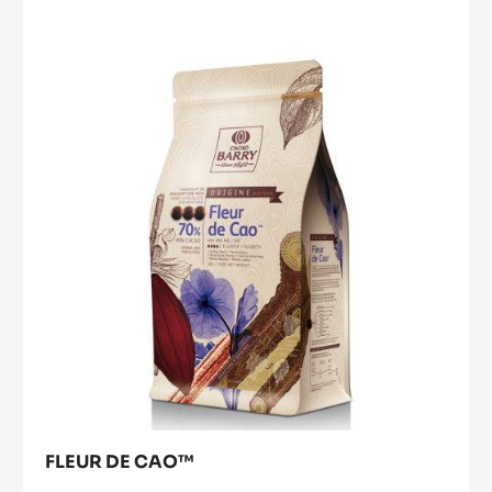
Fleur
de
Cao™
FLEUR DE CAO™