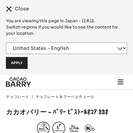
Close
You are viewing this page in Japan - 日本語.
Switch regions if you would like to see the content for
your location.
Skip to main content
Togg
main
navi
チョコレート
/
チョコレート & クーベルチュール
カカオバリー - ﾊﾞﾘｰ ﾋﾟｽﾄｰﾙｵｺｱ ｶｶｵ