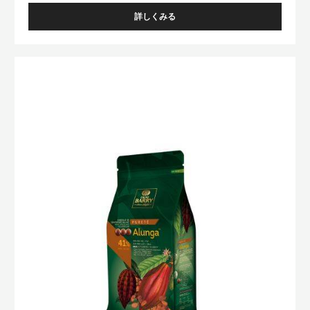
詳しくみる
-
FLEUR
DE
CAO™
ﾊﾞ
ﾘ
ｰ
ﾋﾟ
ｽ
ﾄ
ｰ
ﾙ
ｱ
ﾙ
ﾝ
ｶﾞ
ｶ
ｶ
ｵ