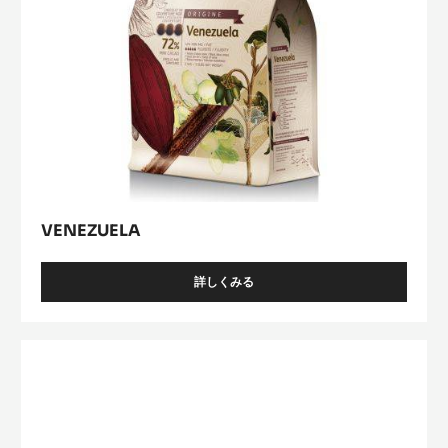
ｵ
VENEZUELA
詳しくみる
-
VENEZUELA
Lactée
Caramel