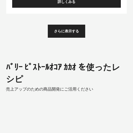
詳しくみる
-
LACTÉE
BARRY
さらに表示する
ﾊﾞﾘｰ ﾋﾟｽﾄｰﾙｵｺｱ ｶｶｵ を使ったレ
シピ
売上アップのための商品開発にご活用ください
Pure
Balance