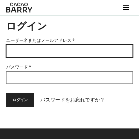
Skip to main content
Togg
main
navi
ログイン
ユーザー名またはメールアドレス
*
パスワード
*
パスワードをお忘れですか？