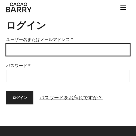
Skip to main content
Togg
main
navi
ログイン
ユーザー名またはメールアドレス
*
パスワード
*
パスワードをお忘れですか？