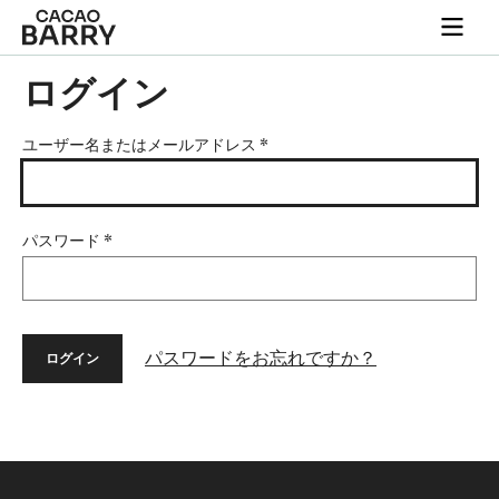
Skip to main content
Togg
main
navi
ログイン
ユーザー名またはメールアドレス
*
パスワード
*
パスワードをお忘れですか？