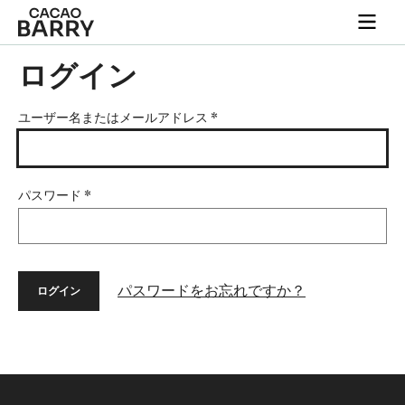
Skip to main content
Togg
main
navi
ログイン
ユーザー名またはメールアドレス
*
パスワード
*
パスワードをお忘れですか？