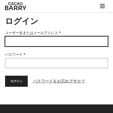
Skip to main content
Togg
main
navi
ログイン
ユーザー名またはメールアドレス
*
パスワード
*
パスワードをお忘れですか？