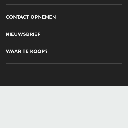
Footer
CONTACT OPNEMEN
CacaoBarry
NIEUWSBRIEF
WAAR TE KOOP?
© 2021 - 2026