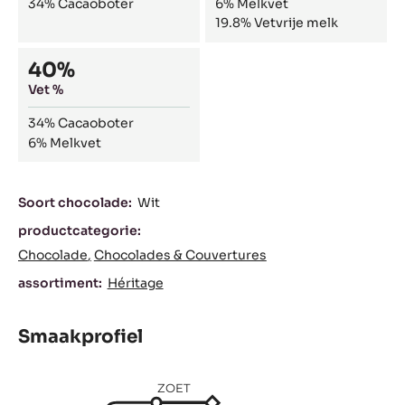
34%
Cacaoboter
6%
Melkvet
19.8%
Vetvrije melk
40%
Vet %
34%
Cacaoboter
6%
Melkvet
Kenmerken
Soort chocolade:
Wit
productcategorie:
Chocolade
Chocolades & Couvertures
assortiment:
Héritage
Smaakprofiel
ZOET