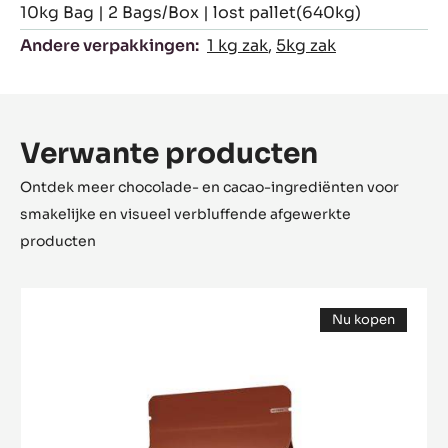
10kg Bag | 2 Bags/Box | lost pallet(640kg)
Andere verpakkingen:
1 kg zak
,
5kg zak
Verwante producten
Ontdek meer chocolade- en cacao-ingrediënten voor
smakelijke en visueel verbluffende afgewerkte
producten
Zéphyr™
Nu kopen
Caramel
(opens
a
modal
window)