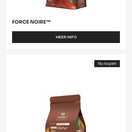
FORCE NOIRE™
MEER INFO
-
FORCE
NOIRE™
Zéphyr™
Nu kopen
(opens
a
modal
window)