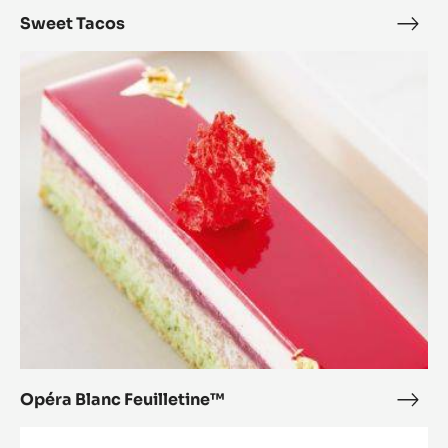
Sweet Tacos
Swe
Taco
Opéra
Blanc
Feuilletine™
Opéra Blanc Feuilletine™
Opé
Blan
New