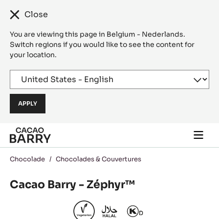
Close
You are viewing this page in Belgium - Nederlands.
Switch regions if you would like to see the content for
your location.
Skip to main content
Togg
main
navi
Chocolade
/
Chocolades & Couvertures
Cacao Barry - Zéphyr™