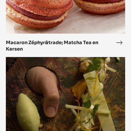
Macaron Zéphyr&trade; Matcha Tea en
Mac
Kersen
Zéph
Matc
Wasabi
Tea
Zéphyr™
en
Groene
Kers
Appel