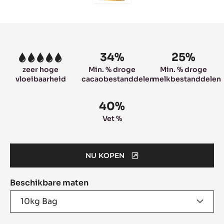
to
slide
6
Product
information
34%
25%
5
zeer hoge
Min. % droge
Min. % droge
vloeibaarheid
cacaobestanddelen
melkbestanddelen
40%
Vet %
NU KOPEN
(OPENS
A
Beschikbare maten
MODAL
WINDOW)
10kg Bag