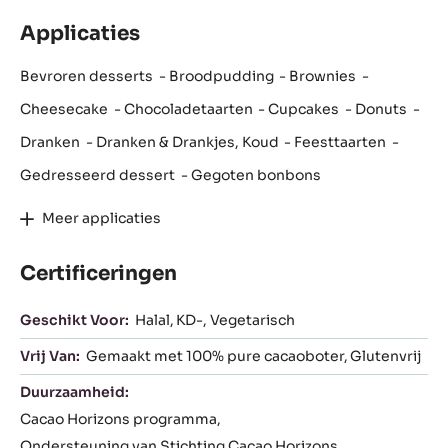
Applicaties
Bevroren desserts
Broodpudding
Brownies
Cheesecake
Chocoladetaarten
Cupcakes
Donuts
Dranken
Dranken & Drankjes, Koud
Feesttaarten
Gedresseerd dessert
Gegoten bonbons
Meer applicaties
Certificeringen
Geschikt Voor:
Halal
KD-
Vegetarisch
Vrij Van:
Gemaakt met 100% pure cacaoboter
Glutenvrij
Duurzaamheid:
Cacao Horizons programma
Ondersteuning van Stichting Cacao Horizons