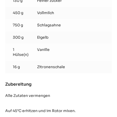
130 g
Feiner zucker
450 g
Vollmilch
750 g
Schlagsahne
300 g
Eigelb
1
Vanille
Hülse(n)
16 g
Zitronenschale
Zubereitung
:
Creme
Brûlée
Alle Zutaten vermengen
Auf 45°C erhitzen und
im Rotor mixen.