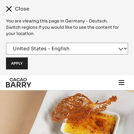
Close
You are viewing this page in Germany - Deutsch.
Switch regions if you would like to see the content for
your location.
Skip to main content
Togg
main
navi