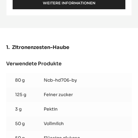
WEITERE INFORMATIONEN
-
BLANC
SATIN™
Zitronenzesten-Haube
Verwendete Produkte
:
Zitronenzesten-
Haube
80 g
Ncb-hd706-by
125 g
Feiner zucker
3 g
Pektin
50 g
Vollmilch