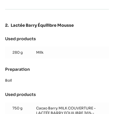
Lactée Barry Équilibre Mousse
Used products
:
Lactée
Barry
280 g
Milk
Équilibre
Mousse
Preparation
:
Lactée
Barry
Boil
Équilibre
Mousse
Used products
:
Lactée
Barry
750 g
Cacao Barry MILK COUVERTURE -
Équilibre
LACTÉE BARRY EQUILIBRE 36% -