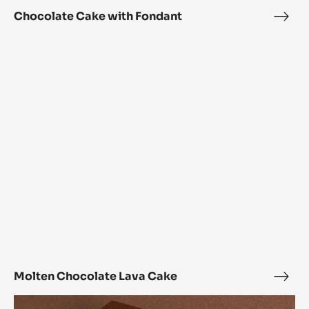
Chocolate Cake with Fondant
Choc
Cak
Molten
with
Chocolate
Fond
Lava
Cake
Molten Chocolate Lava Cake
Molt
Choc
Opéra