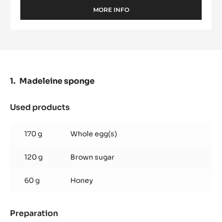
MORE INFO
-
MILK
COUVERTURE
-
LACTÉE
BARRY
EQUILIBRE
36%
Madeleine sponge
-
PISTOLS
-
Used products
:
5KG
Madeleine
BAG
sponge
170 g
Whole egg(s)
120 g
Brown sugar
60 g
Honey
Preparation
: