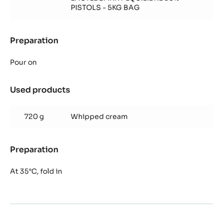
Mousse
PISTOLS - 5KG BAG
Preparation
:
Lactée
Barry
Pour on
Équilibre
Mousse
Used products
:
Lactée
Barry
720 g
Whipped cream
Équilibre
Mousse
Preparation
:
Lactée
Barry
At 35°C, fold in
Équilibre
Mousse