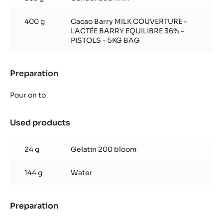
Équilibre
Glaze
400 g
Cacao Barry MILK COUVERTURE -
LACTÉE BARRY EQUILIBRE 36% -
PISTOLS - 5KG BAG
Preparation
:
Lactée
Barry
Pour on to
Équilibre
Glaze
Used products
:
Lactée
Barry
24 g
Gelatin 200 bloom
Équilibre
Glaze
144 g
Water
Preparation
:
Lactée