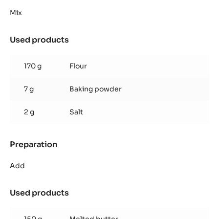
Madeleine
sponge
Mix
Used products
:
Madeleine
sponge
170 g
Flour
7 g
Baking powder
2 g
Salt
Preparation
:
Madeleine
sponge
Add
Used products
:
Madeleine
sponge