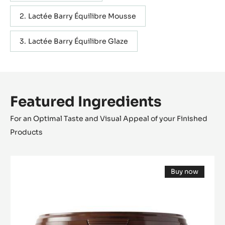
Lactée Barry Équilibre Mousse
Lactée Barry Équilibre Glaze
Featured Ingredients
For an Optimal Taste and Visual Appeal of your Finished
Products
FILLING
Buy now
-
(opens
CARA
a
modal
CRAKINE™
window)
-
PASTE