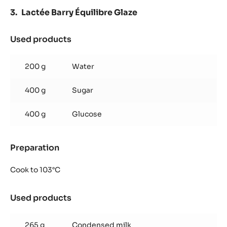
Lactée Barry Équilibre Glaze
Used products
:
Lactée
Barry
200 g
Water
Équilibre
Glaze
400 g
Sugar
400 g
Glucose
Preparation
:
Lactée
Barry
Cook to 103°C
Équilibre
Glaze
Used products
:
Lactée
Barry
265 g
Condensed milk