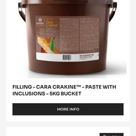
WITH
INCLUSIONS
-
5KG
BUCKET
FILLING - CARA CRAKINE™ - PASTE WITH
INCLUSIONS - 5KG BUCKET
MORE INFO
-
FILLING
-
CARA
MILK
CRAKINE™