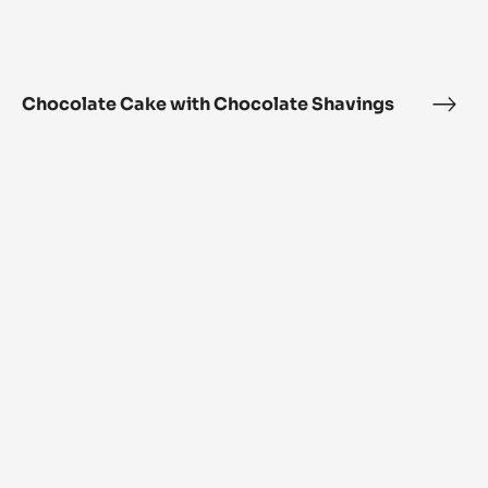
Chocolate Cake with Chocolate Shavings
Choc
Cak
Chocolate
with
Cake
Choc
with
Shav
Fondant