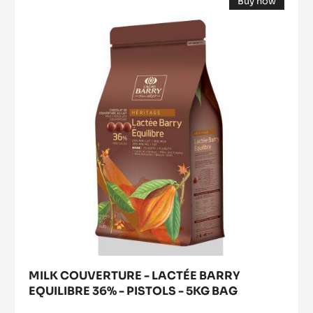
Buy now
COUVERTURE
-
(opens
-
PASTE
a
modal
WITH
LACTÉE
window)
INCLUSIONS
BARRY
-
EQUILIBRE
5KG
BUCKET
36%
-
PISTOLS
-
5KG
BAG
MILK COUVERTURE - LACTÉE BARRY
EQUILIBRE 36% - PISTOLS - 5KG BAG