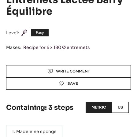
Équilibre
Level:
Easy
Makes:
Recipe for 6 x 180 Ø entremets
Actions
WRITE COMMENT
SAVE
Containing: 3 steps
METRIC
US
Madeleine sponge