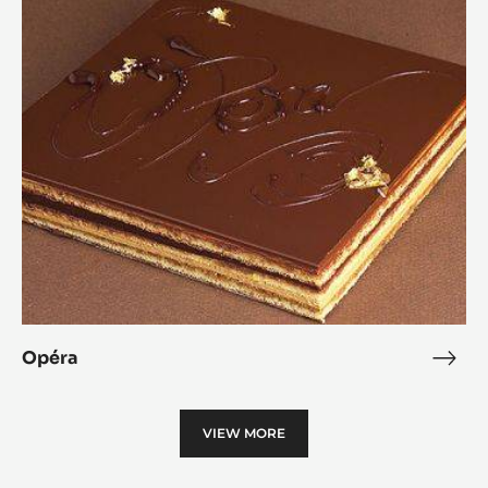
Lava
Cak
Opéra
Opé
VIEW MORE