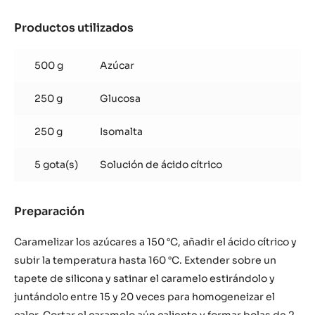
Productos utilizados
:
Esfera
de
500 g
Azúcar
azúcar
soplado
250 g
Glucosa
250 g
Isomalta
5 gota(s)
Solución de ácido cítrico
Preparación
:
Esfera
de
Caramelizar los azúcares a 150 °C, añadir el ácido cítrico y
azúcar
subir la temperatura hasta 160 °C. Extender sobre un
soplado
tapete de silicona y satinar el caramelo estirándolo y
juntándolo entre 15 y 20 veces para homogeneizar el