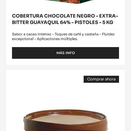
COBERTURA CHOCOLATE NEGRO - EXTRA-
BITTER GUAYAQUIL 64% - PISTOLES - 5 KG
Sabor a cacao intenso – Toques de café y castaña – Fluidez
excepcional – Aplicaciones múltiples.
MÁS INFO
-
COBERTURA
CHOCOLATE
NEGRO
Manteca
-
Comprar ahora
de
EXTRA-
(opens
cacao
BITTER
a
modal
GUAYAQUIL
desodorizada
window)
64%
-
PISTOLES
-
5
KG