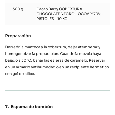
300 g
Cacao Barry COBERTURA
CHOCOLATE NEGRO - OCOA™ 70% -
PISTOLES - 10 KG
Preparación
:
Baño
de
Derretir la manteca y la cobertura, dejar atemperar y
chocolate
homogeneizar la preparación. Cuando la mezcla haya
bajado a 30 °C, bañar las esferas de caramelo. Reservar
en un armario antihumedad o en un recipiente hermético
con gel de sílice.
Espuma de bombón