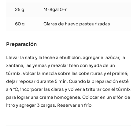
25 g
M-8g310-n
60 g
Claras de huevo pasteurizadas
Preparación
:
Espuma
de
Llevar la nata y la leche a ebullición, agregar el azúcar, la
bombón
xantana, las yemas y mezclar bien con ayuda de un
túrmix. Volcar la mezcla sobre las coberturas y el praliné;
dejar reposar durante 5 mín. Cuando la preparación esté
a 4 °C, incorporar las claras y volver a triturar con el túrmix
para lograr una crema homogénea. Colocar en un sifón de
litro y agregar 3 cargas. Reservar en frío.