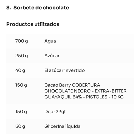
Sorbete de chocolate
Productos utilizados
:
Sorbete
de
700 g
Agua
chocolate
250 g
Azúcar
40 g
El azúcar invertido
150 g
Cacao Barry COBERTURA
CHOCOLATE NEGRO - EXTRA-BITTER
GUAYAQUIL 64% - PISTOLES - 10 KG
150 g
Dcp-22gt
60 g
Glicerina líquida