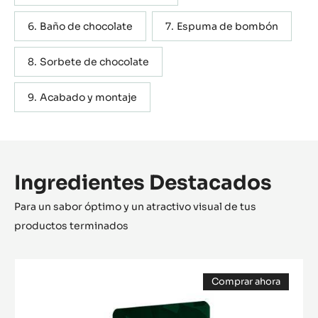
Baño de chocolate
Espuma de bombón
Sorbete de chocolate
Acabado y montaje
Ingredientes Destacados
Para un sabor óptimo y un atractivo visual de tus
productos terminados
COBERTURA
Comprar ahora
CHOCOLATE
(opens
NEGRO
a
modal