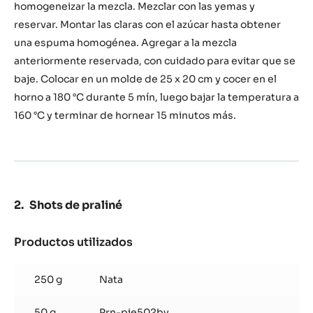
homogeneizar la mezcla. Mezclar con las yemas y
reservar. Montar las claras con el azúcar hasta obtener
una espuma homogénea. Agregar a la mezcla
anteriormente reservada, con cuidado para evitar que se
baje. Colocar en un molde de 25 x 20 cm y cocer en el
horno a 180 °C durante 5 mín, luego bajar la temperatura a
160 °C y terminar de hornear 15 minutos más.
Shots de praliné
Productos utilizados
:
Shots
de
250 g
Nata
praliné
50 g
Prn-pie502by