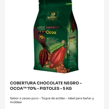
-
window)
OCOA™
70%
-
PISTOLES
-
5
KG
COBERTURA CHOCOLATE NEGRO -
OCOA™ 70% - PISTOLES - 5 KG
Sabor a cacao puro – Toque de acidez – Ideal para bañar y
moldear