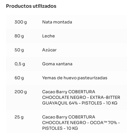
Productos utilizados
:
Espuma
de
300 g
Nata montada
bombón
80 g
Leche
50 g
Azúcar
0,5 g
Goma xantana
60 g
Yemas de huevo pasteurizadas
200 g
Cacao Barry COBERTURA
CHOCOLATE NEGRO - EXTRA-BITTER
GUAYAQUIL 64% - PISTOLES - 10 KG
25 g
Cacao Barry COBERTURA
CHOCOLATE NEGRO - OCOA™ 70% -
PISTOLES - 10 KG