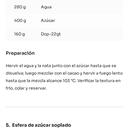
280 g
Agua
400 g
Azúcar
160 g
Dcp-22gt
Preparación
:
Coulis
de
Hervir el agua y la nata junto con el azúcar hasta que se
cacao
disuelva; luego mezclar con el cacao y hervir a fuego lento
hasta que la mezcla alcance 103 °C. Verificar la textura en
frío, colar y reservar.
Esfera de azúcar soplado