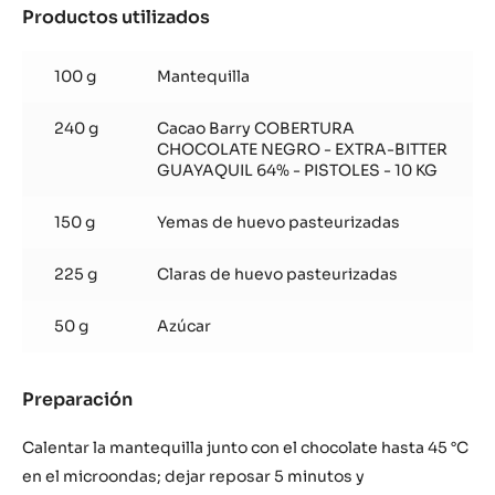
Productos utilizados
:
Bizcocho
de
100 g
Mantequilla
chocolate
240 g
Cacao Barry COBERTURA
CHOCOLATE NEGRO - EXTRA-BITTER
GUAYAQUIL 64% - PISTOLES - 10 KG
150 g
Yemas de huevo pasteurizadas
225 g
Claras de huevo pasteurizadas
50 g
Azúcar
Preparación
:
Bizcocho
de
Calentar la mantequilla junto con el chocolate hasta 45 °C
chocolate
en el microondas; dejar reposar 5 minutos y