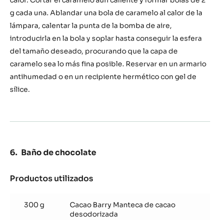
calor. Cortar el caramelo aún caliente y formar bolas de 2
g cada una. Ablandar una bola de caramelo al calor de la
lámpara, calentar la punta de la bomba de aire,
introducirla en la bola y soplar hasta conseguir la esfera
del tamaño deseado, procurando que la capa de
caramelo sea lo más fina posible. Reservar en un armario
antihumedad o en un recipiente hermético con gel de
sílice.
Baño de chocolate
Productos utilizados
:
Baño
de
300 g
Cacao Barry Manteca de cacao
chocolate
desodorizada