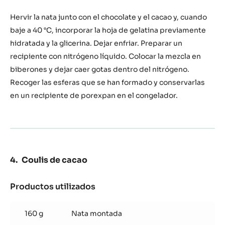
Shots
de
Hervir la nata junto con el chocolate y el cacao y, cuando
chocolate
baje a 40 °C, incorporar la hoja de gelatina previamente
hidratada y la glicerina. Dejar enfriar. Preparar un
recipiente con nitrógeno líquido. Colocar la mezcla en
biberones y dejar caer gotas dentro del nitrógeno.
Recoger las esferas que se han formado y conservarlas
en un recipiente de porexpan en el congelador.
Coulis de cacao
Productos utilizados
:
Coulis
de
160 g
Nata montada
cacao