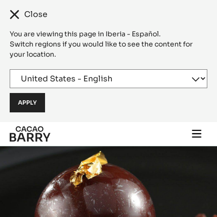
Close
You are viewing this page in Iberia - Español.
Switch regions if you would like to see the content for
your location.
Skip to main content
Togg
main
navi