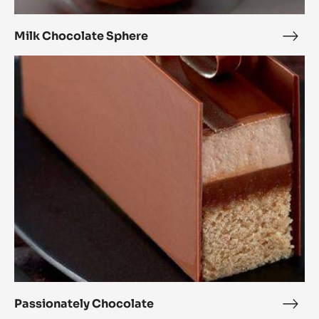
Milk Chocolate Sphere
Milk
Choc
Passionately
Sphe
Chocolate
Passionately Chocolate
Pass