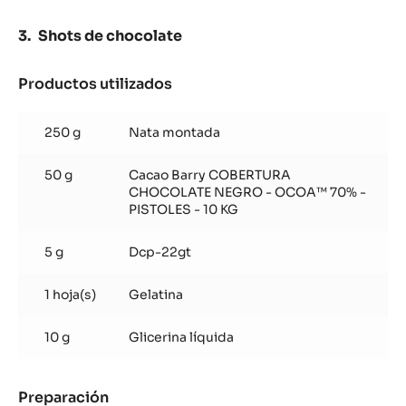
Shots de chocolate
Productos utilizados
:
Shots
de
250 g
Nata montada
chocolate
50 g
Cacao Barry COBERTURA
CHOCOLATE NEGRO - OCOA™ 70% -
PISTOLES - 10 KG
5 g
Dcp-22gt
1 hoja(s)
Gelatina
10 g
Glicerina líquida
Preparación
: