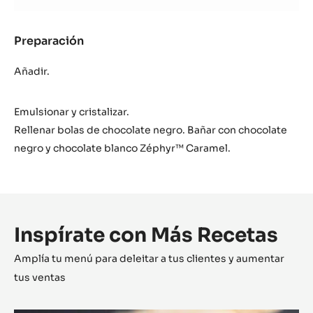
Albaricoque,
Bourbon
y
Preparación
:
Zéphyr™
Trufas
Caramel
de
Añadir.
Albaricoque,
Bourbon
Emulsionar y cristalizar.
y
Zéphyr™
Rellenar bolas de chocolate negro. Bañar con chocolate
Caramel
negro y chocolate blanco Zéphyr™ Caramel.
Inspírate con Más Recetas
Amplía tu menú para deleitar a tus clientes y aumentar
tus ventas