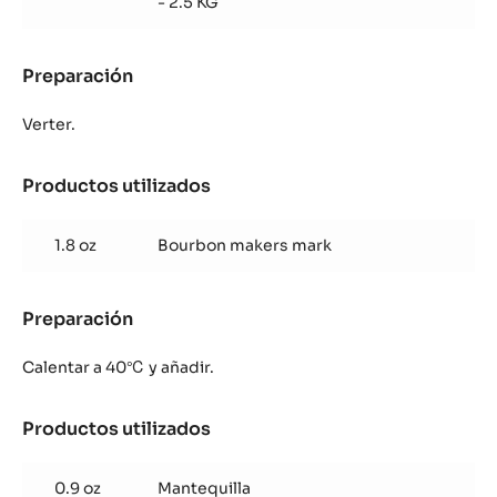
- 2.5 KG
y
Zéphyr™
Caramel
Preparación
:
Trufas
de
Verter.
Albaricoque,
Bourbon
Productos utilizados
:
y
Trufas
Zéphyr™
de
Caramel
1.8 oz
Bourbon makers mark
Albaricoque,
Bourbon
y
Preparación
:
Zéphyr™
Trufas
Caramel
de
Calentar a 40℃ y añadir.
Albaricoque,
Bourbon
Productos utilizados
:
y
Trufas
Zéphyr™
de
Caramel
0.9 oz
Mantequilla