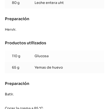
80 g
Leche entera uht
Preparación
:
Cremoso
de
Hervir.
Inaya™
65%
Productos utilizados
:
Cremoso
de
110 g
Glucosa
Inaya™
65%
65 g
Yemas de huevo
Preparación
:
Cremoso
de
Batir.
Inaya™
65%
Cocer la crema a 85 °C.