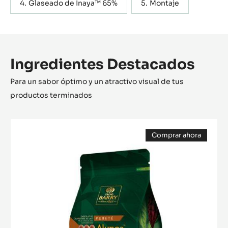
Glaseado de Inaya™ 65%
Montaje
Ingredientes Destacados
Para un sabor óptimo y un atractivo visual de tus
productos terminados
COBERTURA
Comprar ahora
CHOCOLATE
(opens
CON
a
modal
LECHE
window)
-
ALUNGA™
41%
-
PISTOLES