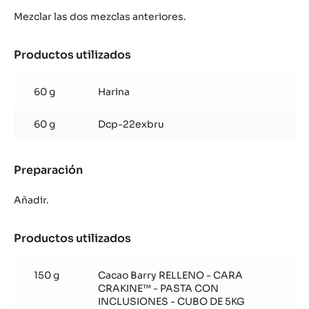
(para
Mezclar las dos mezclas anteriores.
1
bandeja
de
Productos utilizados
:
40
Galleta
x
de
60
60 g
Harina
cacao
cm)
(para
60 g
Dcp-22exbru
1
bandeja
de
Preparación
:
40
Galleta
x
de
60
Añadir.
cacao
cm)
(para
Productos utilizados
:
1
Galleta
bandeja
de
de
150 g
Cacao Barry RELLENO - CARA
cacao
40
CRAKINE™ - PASTA CON
(para
x
INCLUSIONES - CUBO DE 5KG