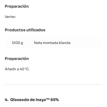
Preparación
:
Mousse
de
Verter.
Alunga™
41%
Productos utilizados
:
Mousse
de
1200 g
Nata montada blanda
Alunga™
41%
Preparación
:
Mousse
de
Añadir a 40 °C.
Alunga™
41%
Glaseado de Inaya™ 65%