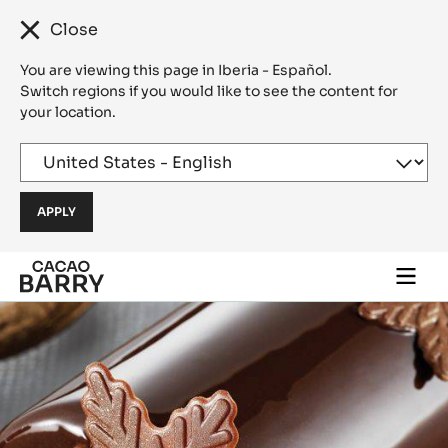
Close
You are viewing this page in Iberia - Español.
Switch regions if you would like to see the content for
your location.
Skip to main content
Togg
main
navi