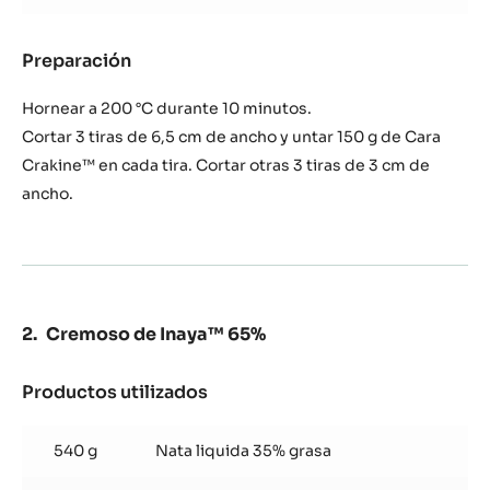
1
60
bandeja
cm)
de
Preparación
:
40
Galleta
x
de
Hornear a 200 °C durante 10 minutos.
60
cacao
Cortar 3 tiras de 6,5 cm de ancho y untar 150 g de Cara
cm)
(para
Crakine™ en cada tira. Cortar otras 3 tiras de 3 cm de
1
ancho.
bandeja
de
40
x
60
cm)
Cremoso de Inaya™ 65%
Productos utilizados
:
Cremoso
de
540 g
Nata liquida 35% grasa
Inaya™
65%