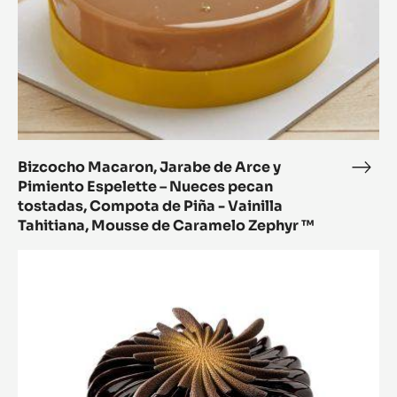
-
Espelette
choc
–
-
Nueces
lima
pecan
-
tostadas,
lem
Compota
gras
de
Piña
Bizcocho Macaron, Jarabe de Arce y
Bizc
Pimiento Espelette – Nueces pecan
-
Maca
tostadas, Compota de Piña - Vainilla
Vainilla
Jara
Tahitiana, Mousse de Caramelo Zephyr ™
Tahitiana,
de
Mousse
Arce
POSTRE
de
y
DE
Caramelo
Pimi
ALBARICOQUE
Zephyr
Espe
CON
™
–
RUGOSO
Nue
peca