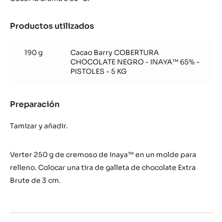
Productos utilizados
:
Cremoso
de
190 g
Cacao Barry COBERTURA
Inaya™
CHOCOLATE NEGRO - INAYA™ 65% -
65%
PISTOLES - 5 KG
Preparación
:
Cremoso
de
Tamizar y añadir.
Inaya™
65%
Verter 250 g de cremoso de Inaya™ en un molde para
relleno. Colocar una tira de galleta de chocolate Extra
Brute de 3 cm.