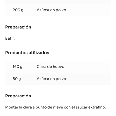
bandeja
de
200 g
Azúcar en polvo
40
x
60
Preparación
:
cm)
Galleta
de
Batir.
cacao
(para
Productos utilizados
:
1
Galleta
bandeja
de
de
160 g
Clara de huevo
cacao
40
(para
x
80 g
Azúcar en polvo
1
60
bandeja
cm)
de
Preparación
:
40
Galleta
x
de
60
Montar la clara a punto de nieve con el azúcar extrafino.
cacao
cm)