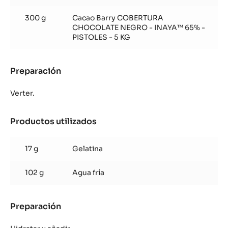
300 g
Cacao Barry COBERTURA
CHOCOLATE NEGRO - INAYA™ 65% -
PISTOLES - 5 KG
Preparación
:
Glaseado
de
Verter.
Inaya™
65%
Productos utilizados
:
Glaseado
de
17 g
Gelatina
Inaya™
65%
102 g
Agua fría
Preparación
:
Glaseado
de