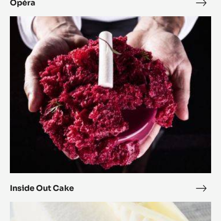
Opéra
Opé
Inside
Out
Cake
Inside Out Cake
Insi
Out
Royal
Cak
Blanco