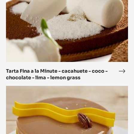
-
cacahuete
-
coco
-
chocolate
-
lima
-
lemon
Tarta Fina a la Minute - cacahuete - coco -
Tart
chocolate - lima - lemon grass
grass
Fina
a
Bizcocho
la
Macaron,
Minu
Jarabe
-
de
caca
Arce
-
y
coc
Pimiento