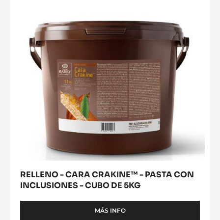
modal
41%
CRAKINE™
window)
-
-
PISTOLES
PASTA
-
5
CON
KG
INCLUSIONES
-
CUBO
DE
5KG
RELLENO - CARA CRAKINE™ - PASTA CON
INCLUSIONES - CUBO DE 5KG
MÁS INFO
-