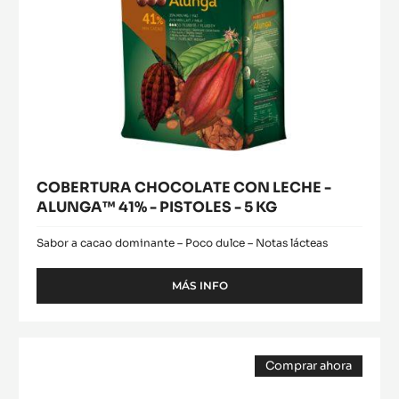
-
5
KG
COBERTURA CHOCOLATE CON LECHE -
ALUNGA™ 41% - PISTOLES - 5 KG
Sabor a cacao dominante – Poco dulce – Notas lácteas
MÁS INFO
-
COBERTURA
CHOCOLATE
CON
RELLENO
LECHE
Comprar ahora
-
-
(opens
CARA
ALUNGA™
a