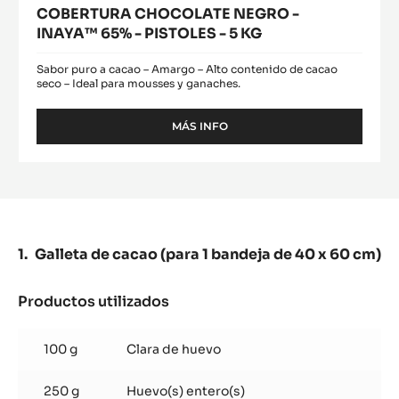
COBERTURA CHOCOLATE NEGRO -
INAYA™ 65% - PISTOLES - 5 KG
Sabor puro a cacao – Amargo – Alto contenido de cacao
seco – Ideal para mousses y ganaches.
MÁS INFO
-
COBERTURA
CHOCOLATE
NEGRO
-
INAYA™
65%
-
Galleta de cacao (para 1 bandeja de 40 x 60 cm)
PISTOLES
-
5
Productos utilizados
:
KG
Galleta
de
100 g
Clara de huevo
cacao
(para
250 g
Huevo(s) entero(s)
1