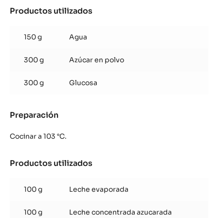
Productos utilizados
:
Glaseado
de
150 g
Agua
Inaya™
65%
300 g
Azúcar en polvo
300 g
Glucosa
Preparación
:
Glaseado
de
Cocinar a 103 °C.
Inaya™
65%
Productos utilizados
:
Glaseado
de
100 g
Leche evaporada
Inaya™
65%
100 g
Leche concentrada azucarada