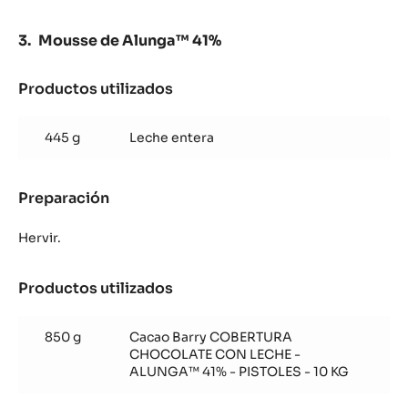
Mousse de Alunga™ 41%
Productos utilizados
:
Mousse
de
445 g
Leche entera
Alunga™
41%
Preparación
:
Mousse
de
Hervir.
Alunga™
41%
Productos utilizados
:
Mousse
de
850 g
Cacao Barry COBERTURA
Alunga™
CHOCOLATE CON LECHE -
41%
ALUNGA™ 41% - PISTOLES - 10 KG