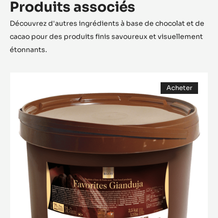
Produits associés
Découvrez d'autres ingrédients à base de chocolat et de
cacao pour des produits finis savoureux et visuellement
étonnants.
Gianduja
Acheter
Noir
(opens
a
modal
window)