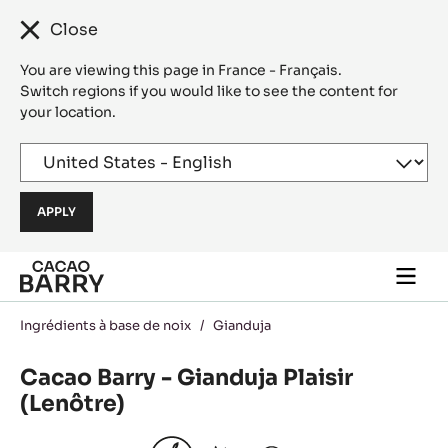
Close
You are viewing this page in France - Français.
Switch regions if you would like to see the content for
your location.
Skip to main content
Togg
main
navi
Ingrédients à base de noix
/
Gianduja
Cacao Barry - Gianduja Plaisir
(Lenôtre)