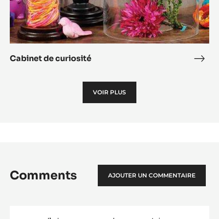
Cabinet de curiosité
Cabi
de
curi
VOIR PLUS
Comments
AJOUTER UN COMMENTAIRE