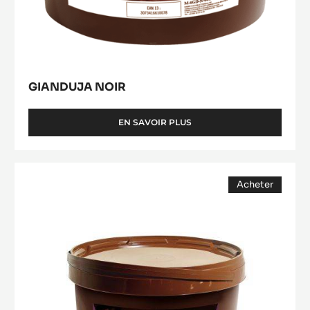
GIANDUJA NOIR
EN SAVOIR PLUS
-
GIANDUJA
NOIR
Gianduja
Acheter
Plaisir
(opens
(Lenôtre)
a
modal
window)