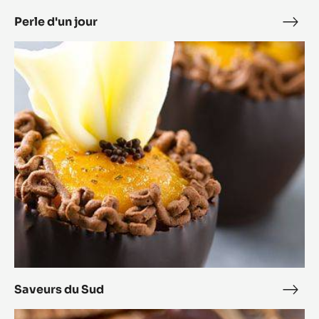
Perle d'un jour
Perl
d'un
Saveurs
jour
du
Sud
Saveurs du Sud
Save
du
Bouchée