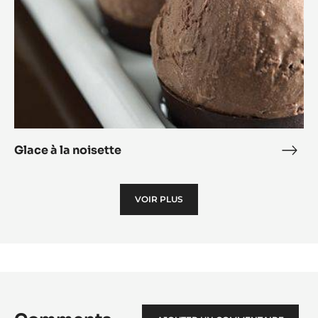
Glace à la noisette
Glac
à
la
VOIR PLUS
nois