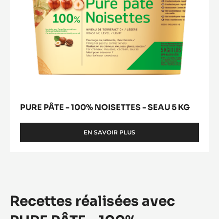
PURE PÂTE - 100% NOISETTES - SEAU 5 KG
EN SAVOIR PLUS
-
PURE
PÂTE
-
100%
NOISETTES
-
Recettes réalisées avec
SEAU
5
KG