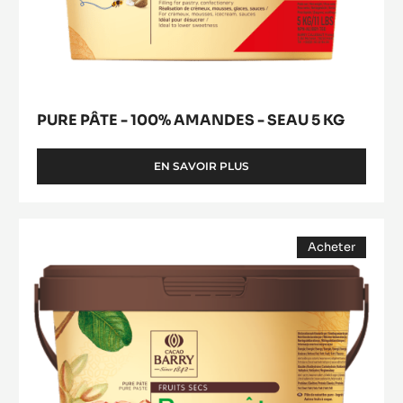
PURE PÂTE - 100% AMANDES - SEAU 5 KG
EN SAVOIR PLUS
-
PURE
PÂTE
-
PURE
100%
Acheter
PÂTE
AMANDES
(opens
-
-
a
modal
SEAU
100%
window)
5
NOISETTES
KG
-
SEAU
5
KG