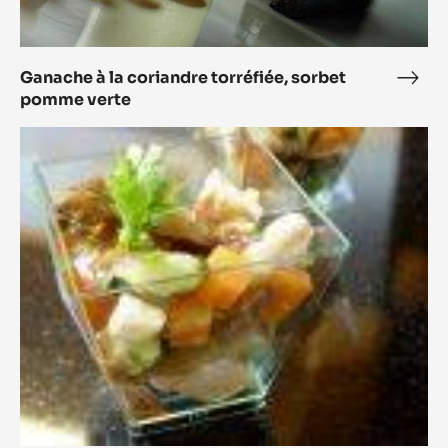
Ganache à la coriandre torréfiée, sorbet
Gan
pomme verte
à
la
*Verrines
cori
Volaille
torré
et
sorb
petits
pom
légumes,
vert
sauce
crustacés