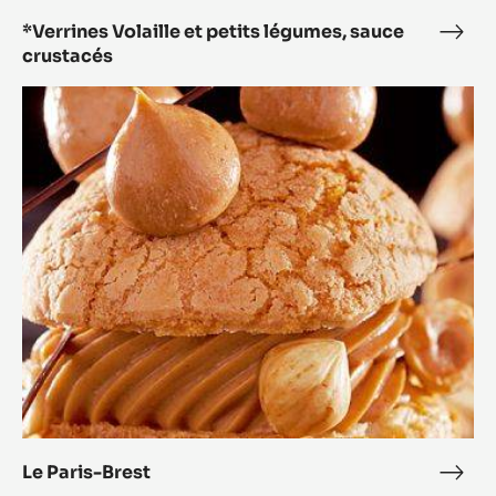
*Verrines Volaille et petits légumes, sauce
*Ver
crustacés
Volai
et
Le
peti
Paris-
légu
Brest
sauc
crus
Le Paris-Brest
Le