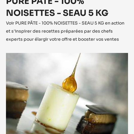
PURE PÂTE - 100%
NOISETTES - SEAU 5 KG
Voir PURE PÂTE - 100% NOISETTES - SEAU 5 KG en action
et s'inspirer des recettes préparées par des chefs
experts pour élargir votre offre et booster vos ventes
Ganache
à
la
coriandre
torréfiée,
sorbet
pomme
verte