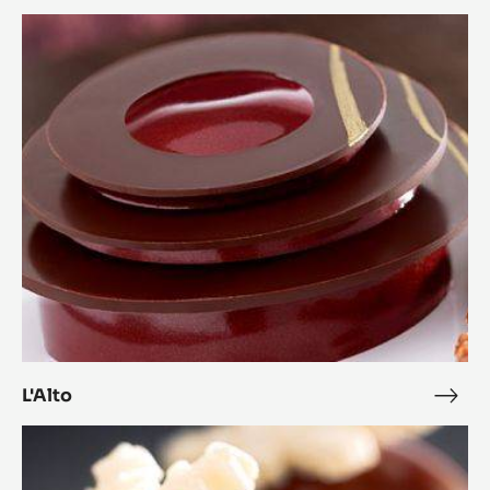
Opéra
Opé
L'Alto