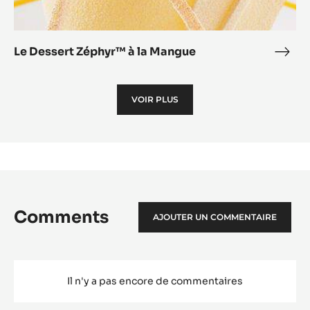
Dessert
Zéphyr™
à
la
Mangue
Le Dessert Zéphyr™ à la Mangue
Le
Dess
Zép
VOIR PLUS
à
la
Man