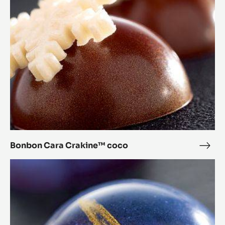
L'Alto
L'Alt
Bonbon
Cara
Crakine™
coco