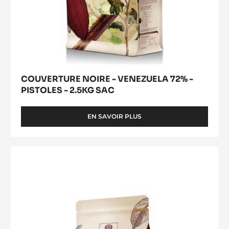
Acheter
NOIRE
(opens
-
a
modal
VENEZUELA
window)
72%
-
PISTOLES
-
2.5KG
SAC
COUVERTURE NOIRE - VENEZUELA 72% -
PISTOLES - 2.5KG SAC