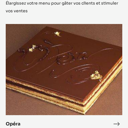
Préparation
:
Ganache
au
Verser à 80°C sur
miel
S'inspirer d'autres recettes
Élargissez votre menu pour gâter vos clients et stimuler
vos ventes
Opéra