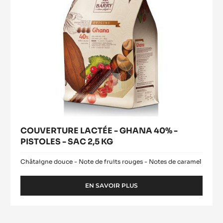
EN SAVOIR PLUS
-
COUVERTURE
NOIRE
-
COUVERTURE
VENEZUELA
LACTÉE
72%
-
-
PISTOLES
GHANA
-
40%
2.5KG
-
SAC
PISTOLES
-
SAC
2,5
KG