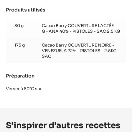
20 g
Beurre
100 g
Sorbitol
15 g
Miel
Préparation
:
Ganache
au
Bouillir
miel
Produits utilisés
:
Ganache
au
30 g
Cacao Barry COUVERTURE LACTÉE -
miel
GHANA 40% - PISTOLES - SAC 2,5 KG
175 g
Cacao Barry COUVERTURE NOIRE -
VENEZUELA 72% - PISTOLES - 2.5KG
SAC