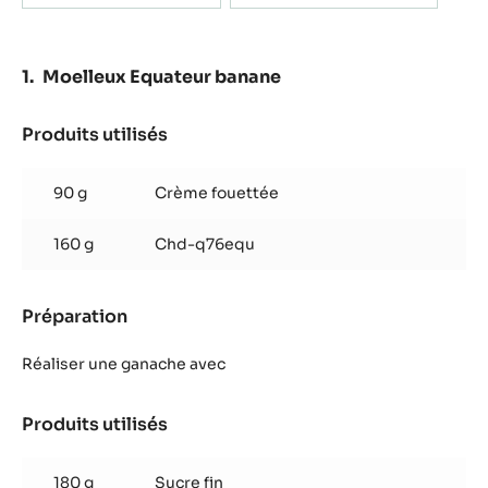
Moelleux Equateur banane
Produits utilisés
:
Moelleux
Equateur
90 g
Crème fouettée
banane
160 g
Chd-q76equ
Préparation
:
Moelleux
Equateur
Réaliser une ganache avec
banane
Produits utilisés
:
Moelleux
Equateur
180 g
Sucre fin