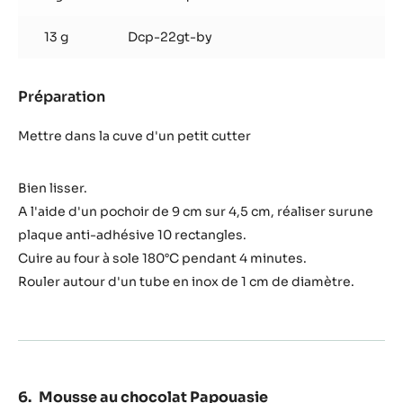
13 g
Dcp-22gt-by
Préparation
:
Pâte
à
Mettre dans la cuve d'un petit cutter
cigarette
chocolat
Bien lisser.
A l'aide d'un pochoir de 9 cm sur 4,5 cm, réaliser surune
plaque anti-adhésive 10 rectangles.
Cuire au four à sole 180°C pendant 4 minutes.
Rouler autour d'un tube en inox de 1 cm de diamètre.
Mousse au chocolat Papouasie