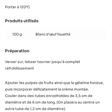
Parfait
mangue
Porter à 120°C
passion
fève
Produits utilisés
:
tonka
Parfait
mangue
100 g
Blanc d'œuf fouetté
passion
fève
tonka
Préparation
:
Parfait
mangue
Verser sur, laisser tourner jusqu'à complet
passion
refroidissement
fève
tonka
Ajouter les pulpes de fruits ainsi que la gélatine fondue,
puis incorporer délicatement la crème montée.
Couler dans des tubes enrodhoïdes de 3,5 cm de
diamètre et de 6 cm de long. (On placera au centre un
autre tube de 1,2 cm de diamètre).