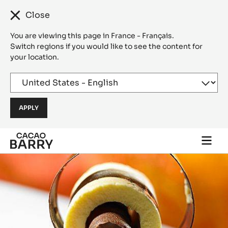
Close
You are viewing this page in France - Français.
Switch regions if you would like to see the content for
your location.
Skip to main content
Togg
main
navi