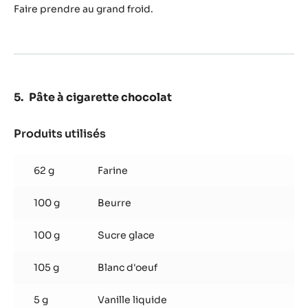
Faire prendre au grand froid.
Pâte à cigarette chocolat
Produits utilisés
:
Pâte
à
62 g
Farine
cigarette
chocolat
100 g
Beurre
100 g
Sucre glace
105 g
Blanc d'oeuf
5 g
Vanille liquide