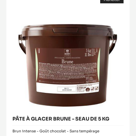
À
SATIN™
(opens
GLACER
29%
a
modal
-
BRUNE
window)
BLOCK
-
-
SEAU
2.5KG
SAC
DE
5
KG
PÂTE À GLACER BRUNE - SEAU DE 5 KG
Brun intense - Goût chocolat - Sans tempérage