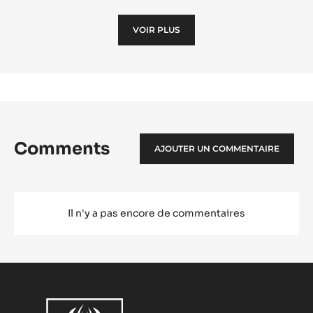
Zép
VOIR PLUS
à
la
Man
Comments
AJOUTER UN COMMENTAIRE
Il n'y a pas encore de commentaires