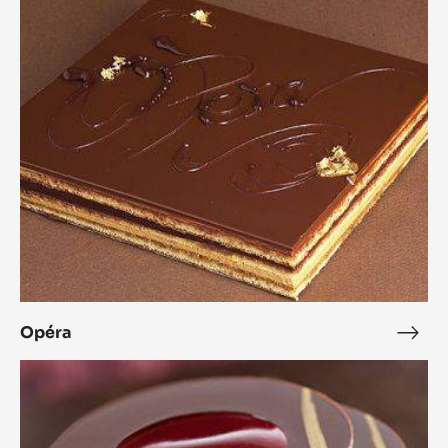
Opéra
Opé
L'Alto