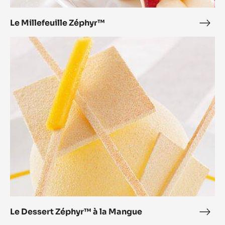
Le Millefeuille Zéphyr™
Le
Mille
Le
Zép
Dessert
Zéphyr™
à
la
Mangue
Le Dessert Zéphyr™ à la Mangue
Le
Dess