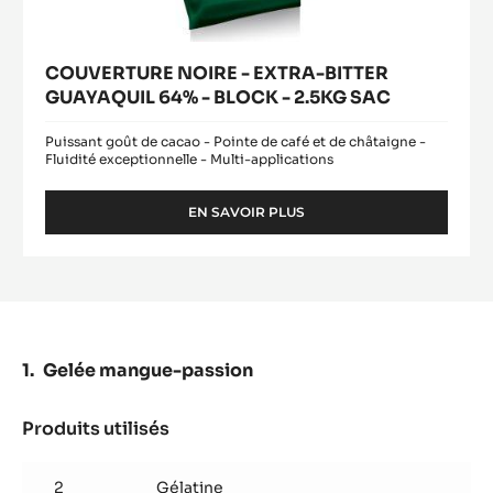
COUVERTURE NOIRE - EXTRA-BITTER
GUAYAQUIL 64% - BLOCK - 2.5KG SAC
Puissant goût de cacao - Pointe de café et de châtaigne -
Fluidité exceptionnelle - Multi-applications
EN SAVOIR PLUS
-
COUVERTURE
NOIRE
-
EXTRA-
BITTER
GUAYAQUIL
64%
Gelée mangue-passion
-
BLOCK
-
Produits utilisés
:
2.5KG
Gelée
SAC
mangue-
2
Gélatine