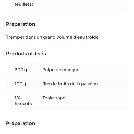
passion
feuille(s)
Préparation
:
Gelée
mangue-
Tremper dans un grand volume d'eau froide
passion
Produits utilisés
:
Gelée
mangue-
200 g
Pulpe de mangue
passion
100 g
Jus de fruits de la passion
1/4
Tonka râpé
haricots
Préparation
:
Gelée