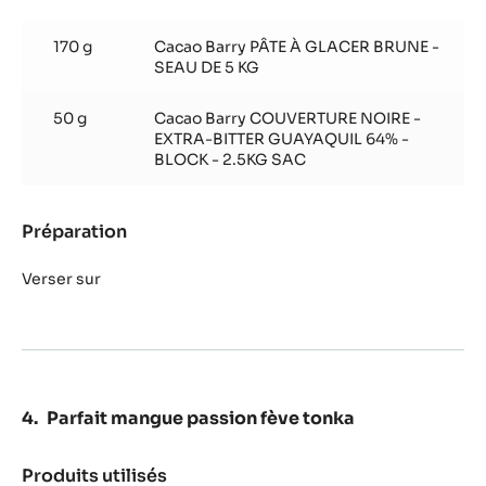
Glaçage
chocolat
170 g
Cacao Barry PÂTE À GLACER BRUNE -
SEAU DE 5 KG
50 g
Cacao Barry COUVERTURE NOIRE -
EXTRA-BITTER GUAYAQUIL 64% -
BLOCK - 2.5KG SAC
Préparation
:
Glaçage
chocolat
Verser sur
Parfait mangue passion fève tonka
Produits utilisés
: