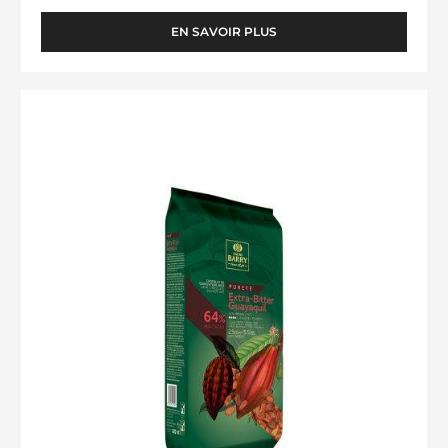
EN SAVOIR PLUS
-
PÂTE
À
GLACER
COUVERTURE
BRUNE
NOIRE
-
-
SEAU
DE
EXTRA-
5
BITTER
KG
GUAYAQUIL
64%
-
BLOCK
-
2.5KG
SAC