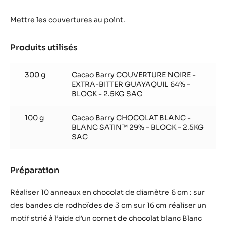
Mettre les couvertures au point.
Produits utilisés
:
Décors
-
300 g
Cacao Barry COUVERTURE NOIRE -
Préparation
EXTRA-BITTER GUAYAQUIL 64% -
BLOCK - 2.5KG SAC
100 g
Cacao Barry CHOCOLAT BLANC -
BLANC SATIN™ 29% - BLOCK - 2.5KG
SAC
Préparation
:
Décors
-
Réaliser 10 anneaux en chocolat de diamètre 6 cm : sur
Préparation
des bandes de rodhoïdes de 3 cm sur 16 cm réaliser un
motif strié à l’aide d’un cornet de chocolat blanc Blanc