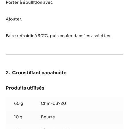
mangue-
Porter à ébullition avec
passion
Ajouter.
Faire refroidir à 30°C, puis couler dans les assiettes.
Croustillant cacahuète
Produits utilisés
:
Croustillant
cacahuète
60 g
Chm-q3720
10 g
Beurre