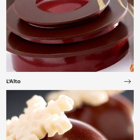
L'Alto
L'Alt
Bonbon
Cara
Crakine™
coco