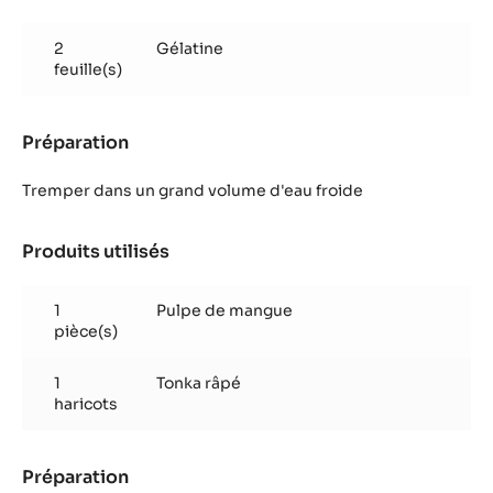
Parfait
mangue
2
Gélatine
passion
feuille(s)
fève
tonka
Préparation
:
Parfait
mangue
Tremper dans un grand volume d'eau froide
passion
fève
Produits utilisés
:
tonka
Parfait
mangue
1
Pulpe de mangue
passion
pièce(s)
fève
tonka
1
Tonka râpé
haricots
Préparation
: