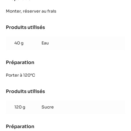
Parfait
mangue
Monter, réserver au frais
passion
fève
Produits utilisés
:
tonka
Parfait
mangue
40 g
Eau
passion
fève
tonka
Préparation
:
Parfait
mangue
Porter à 120°C
passion
fève
Produits utilisés
:
tonka
Parfait
mangue
120 g
Sucre
passion
fève
tonka
Préparation
: