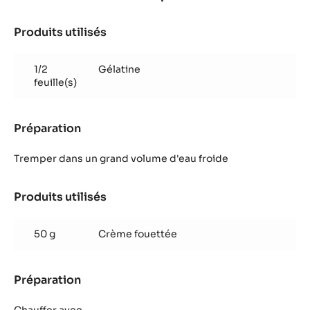
Produits utilisés
:
Mousse
au
1/2
Gélatine
chocolat
feuille(s)
Papouasie
Préparation
:
Mousse
au
Tremper dans un grand volume d'eau froide
chocolat
Papouasie
Produits utilisés
:
Mousse
au
50 g
Crème fouettée
chocolat
Papouasie
Préparation
:
Mousse
au