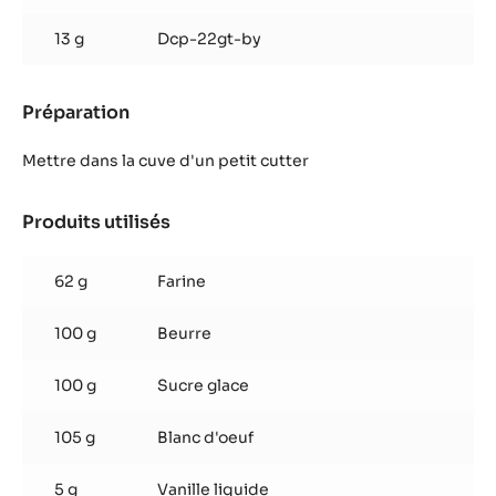
13 g
Dcp-22gt-by
Préparation
:
Pâte
à
Mettre dans la cuve d'un petit cutter
cigarette
chocolat
Produits utilisés
:
Pâte
à
62 g
Farine
cigarette
chocolat
100 g
Beurre
100 g
Sucre glace
105 g
Blanc d'oeuf
5 g
Vanille liquide