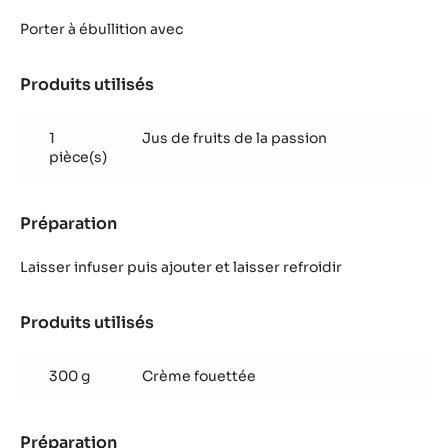
Parfait
mangue
Porter à ébullition avec
passion
fève
Produits utilisés
:
tonka
Parfait
mangue
1
Jus de fruits de la passion
passion
pièce(s)
fève
tonka
Préparation
:
Parfait
mangue
Laisser infuser puis ajouter et laisser refroidir
passion
fève
Produits utilisés
:
tonka
Parfait
mangue
300 g
Crème fouettée
passion
fève
tonka
Préparation
: