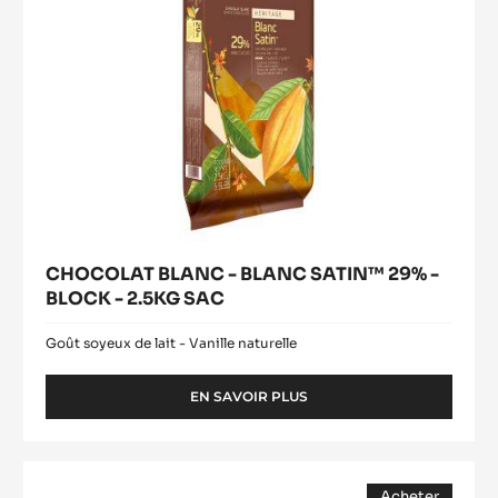
BLOCK
-
2.5KG
SAC
CHOCOLAT BLANC - BLANC SATIN™ 29% -
BLOCK - 2.5KG SAC
Goût soyeux de lait - Vanille naturelle
EN SAVOIR PLUS
-
CHOCOLAT
BLANC
-
PÂTE
BLANC
Acheter