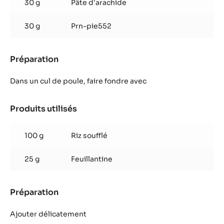
30 g
Pâte d'arachide
30 g
Prn-pie552
Préparation
:
Croustillant
cacahuète
Dans un cul de poule, faire fondre avec
Produits utilisés
:
Croustillant
cacahuète
100 g
Riz soufflé
25 g
Feuillantine
Préparation
:
Croustillant
cacahuète
Ajouter délicatement