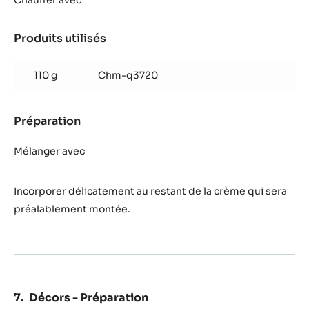
Chauffer avec
chocolat
Papouasie
Produits utilisés
:
Mousse
au
110 g
Chm-q3720
chocolat
Papouasie
Préparation
:
Mousse
au
Mélanger avec
chocolat
Papouasie
Incorporer délicatement au restant de la crème qui sera
préalablement montée.
Décors - Préparation