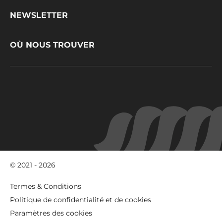
CacaoBarry
NEWSLETTER
OÙ NOUS TROUVER
© 2021 - 2026
Footer
Termes & Conditions
-
Politique de confidentialité et de cookies
meta
Paramètres des cookies