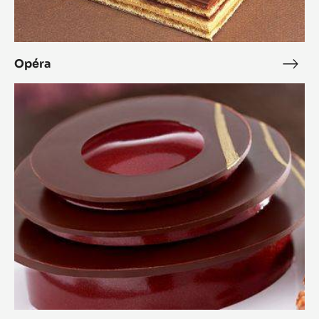
Opéra
Opé
L'Alto