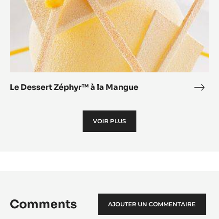
Le Dessert Zéphyr™ à la Mangue
Le
Dess
Zép
VOIR PLUS
à
la
Man
Comments
AJOUTER UN COMMENTAIRE