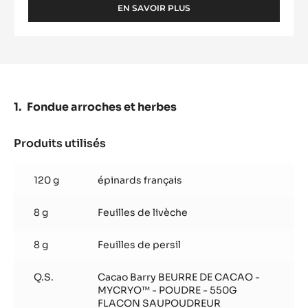
EN SAVOIR PLUS
-
BEURRE
DE
CACAO
-
MYCRYO™
-
POUDRE
Fondue arroches et herbes
-
550G
FLACON
Produits utilisés
:
SAUPOUDREUR
Fondue
arroches
120 g
épinards français
et
herbes
8 g
Feuilles de livèche
8 g
Feuilles de persil
Q.S.
Cacao Barry BEURRE DE CACAO -
MYCRYO™ - POUDRE - 550G
FLACON SAUPOUDREUR