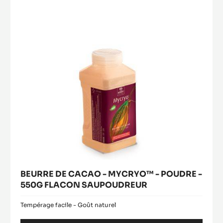
-
MYCRYO™
-
POUDRE
-
550G
FLACON
SAUPOUDREUR
BEURRE DE CACAO - MYCRYO™ - POUDRE -
550G FLACON SAUPOUDREUR
Tempérage facile - Goût naturel