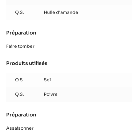
Q.S.
Huile d'amande
Préparation
:
Fondue
arroches
Faire tomber
et
herbes
Produits utilisés
:
Fondue
arroches
Q.S.
Sel
et
herbes
Q.S.
Poivre
Préparation
:
Fondue
arroches
Assaisonner
et