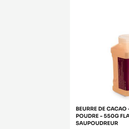
CACAO
-
MYCRYO™
-
POUDRE
-
550G
FLACON
SAUPOUDREUR
BEURRE DE CACAO 
POUDRE - 550G F
SAUPOUDREUR