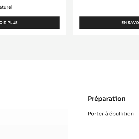
aturel
OIR PLUS
EN SAVO
-
BEURRE
DE
CACAO
-
MYCRYO™
-
POUDRE
-
550G
FLACON
SAUPOUDREUR
Préparation
:
Mou
Porter à ébullition
Zép