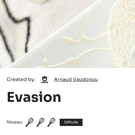
Arnaud
Created by:
Arnaud Vaudonou
Vaudonou
Evasion
Niveau:
Difficile