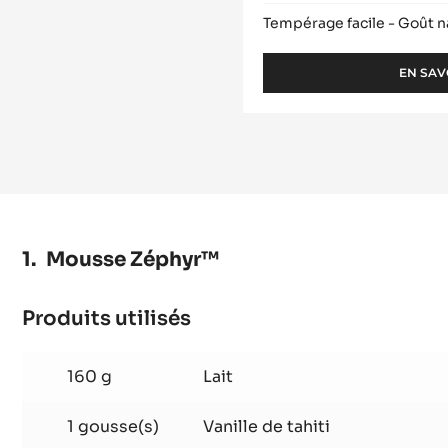
Tempérage facile - Goût n
EN SAV
Mousse Zéphyr™
Produits utilisés
:
Mousse
Zéphyr™
160 g
Lait
1 gousse(s)
Vanille de tahiti