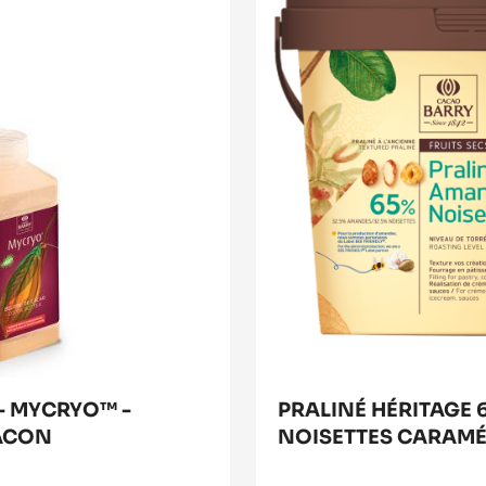
65%
Amandes
Noisettes
caramélisées
- MYCRYO™ -
PRALINÉ HÉRITAGE
LACON
NOISETTES CARAMÉ