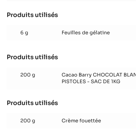
Produits utilisés
:
Mousse
Zéphyr™
6 g
Feuilles de gélatine
Produits utilisés
:
Mousse
Zéphyr™
200 g
Cacao Barry CHOCOLAT BLAN
PISTOLES - SAC DE 1KG
Produits utilisés
:
Mousse
Zéphyr™
200 g
Crème fouettée