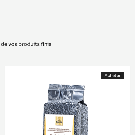
 de vos produits finis
Praliné
Acheter
Grains
(opens
a
modal
window)