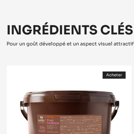
INGRÉDIENTS CLÉS
Pour un goût développé et un aspect visuel attractif
Pralin
Acheter
Feuilletine™
(opens
a
modal
window)