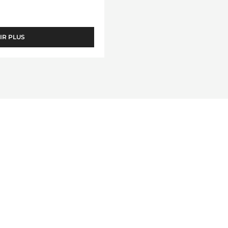
IR PLUS
-
PRALINÉ
HÉRITAGE
65%
AMANDES
NOISETTES
CARAMÉLISÉES
sse
hyr™