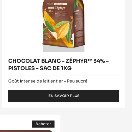
1KG
CHOCOLAT BLANC - ZÉPHYR™ 34% -
PISTOLES - SAC DE 1KG
Goût intense de lait entier - Peu sucré
EN SAVOIR PLUS
-
CHOCOLAT
BLANC
-
ZÉPHYR™
Acheter
34%
(opens
-