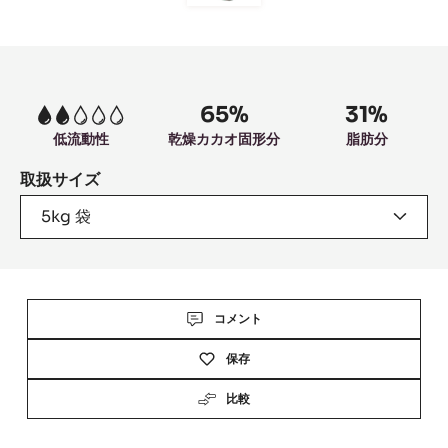
to
slide
6
Product
information
65%
31%
2
低流動性
乾燥カカオ固形分
脂肪分
取扱サイズ
5kg 袋
Actions
コメント
保存
比較