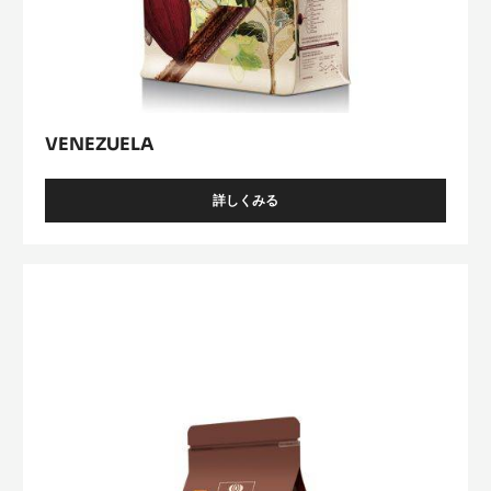
VENEZUELA
詳しくみる
-
VENEZUELA
Lactée
Caramel