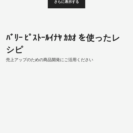
さらに表示する
ﾊﾞﾘｰ ﾋﾟｽﾄｰﾙｲﾅﾔ ｶｶｵ を使ったレ
シピ
売上アップのための商品開発にご活用ください
Chocolate
Dome