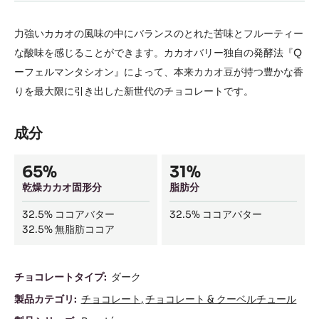
力強いカカオの風味の中にバランスのとれた苦味とフルーティー
な酸味を感じることができます。カカオバリー独自の発酵法『Q
ーフェルマンタシオン』によって、本来カカオ豆が持つ豊かな香
りを最大限に引き出した新世代のチョコレートです。
成分
Composition
65%
31%
乾燥カカオ固形分
脂肪分
32.5%
ココアバター
32.5%
ココアバター
32.5%
無脂肪ココア
成
チョコレートタイプ:
ダーク
分
製品カテゴリ:
チョコレート
チョコレート & クーベルチュール