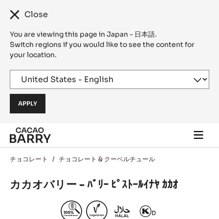
Close
You are viewing this page in Japan - 日本語.
Switch regions if you would like to see the content for
your location.
Skip to main content
Togg
main
navi
チョコレート
/
チョコレート & クーベルチュール
カカオバリー - ﾊﾞﾘｰ ﾋﾟｽﾄｰﾙｲﾅﾔ ｶｶｵ