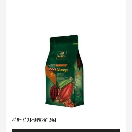
ﾘ
ｰ
ﾋﾟ
ｽ
ﾄ
ｰ
ﾙ
ｱ
ﾙ
ﾝ
ｶﾞ
ｶ
ｶ
ｵ
ﾊﾞﾘｰ ﾋﾟｽﾄｰﾙｱﾙﾝｶﾞ ｶｶｵ