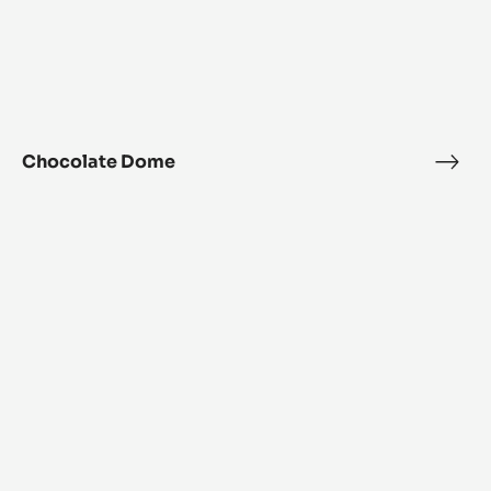
Chocolate Dome
Choc
Dom
Crispy
wave