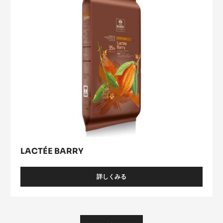
LACTÉE BARRY
詳しくみる
-
LACTÉE
BARRY