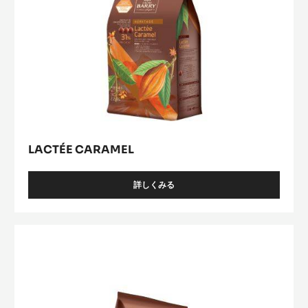
LACTÉE CARAMEL
詳しくみる
-
LACTÉE
CARAMEL
Lactée
Barry