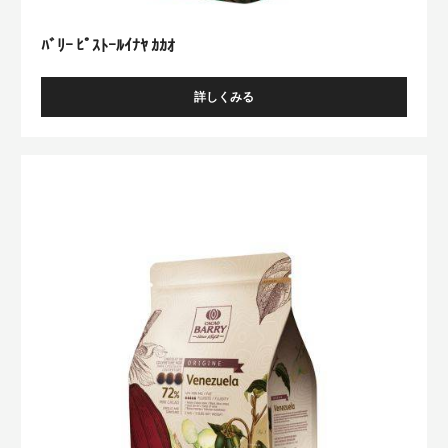
ﾊﾞﾘｰ ﾋﾟｽﾄｰﾙｲﾅﾔ ｶｶｵ
詳しくみる
-
ﾊﾞ
ﾘ
ｰ
Venezuela
ﾋﾟ
ｽ
ﾄ
ｰ
ﾙ
ｲ
ﾅ
ﾔ
ｶ
ｶ
ｵ