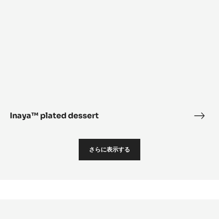
Inaya™ plated dessert
Inay
plat
dess
さらに表示する