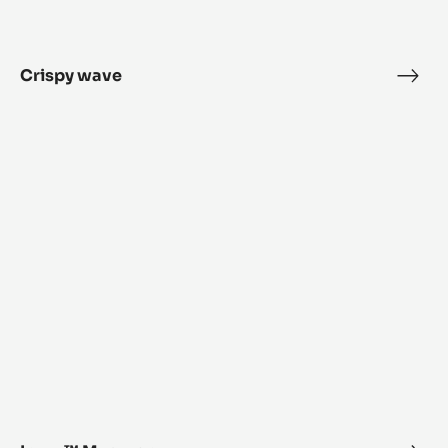
Crispy wave
Cris
wav
Inaya™
Macaron