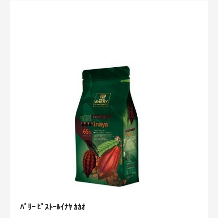
ｰ
ﾊﾞ
ﾋﾟ
ﾘ
ｽ
ｰ
ﾄ
ｰ
ﾋﾟ
ﾙ
ｽ
ｱ
ﾄ
ﾙ
ﾝ
ｰ
ｶﾞ
ﾙ
ｶ
ｲ
ｶ
ｵ
ﾅ
ﾔ
ｶ
ｶ
ｵ
ﾊﾞﾘｰ ﾋﾟｽﾄｰﾙｲﾅﾔ ｶｶｵ