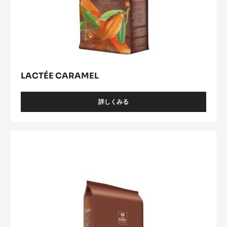
LACTÉE CARAMEL
詳しくみる
-
LACTÉE
CARAMEL
Lactée
Barry