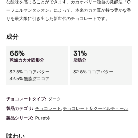
な酸味を感じることができます。カカオバリー独自の発酵法『Q
ーフェルマンタシオン』によって、本来カカオ豆が持つ豊かな香
りを最大限に引き出した新世代のチョコレートです。
成分
Composition
65%
31%
乾燥カカオ固形分
脂肪分
32.5%
ココアバター
32.5%
ココアバター
32.5%
無脂肪ココア
成
チョコレートタイプ:
ダーク
分
製品カテゴリ:
チョコレート
チョコレート & クーベルチュール
製品シリーズ:
Pureté
味わい