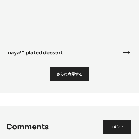
Inaya™ plated dessert
Inay
plat
dess
さらに表示する
Comments
コメント