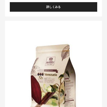
詳しくみる
-
ﾊﾞ
ﾘ
ｰ
Venezuela
ﾋﾟ
ｽ
ﾄ
ｰ
ﾙ
ｲ
ﾅ
ﾔ
ｶ
ｶ
ｵ