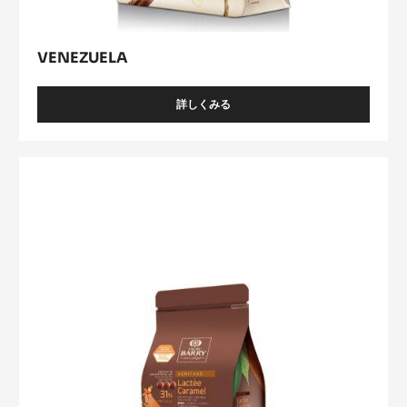
VENEZUELA
詳しくみる
-
VENEZUELA
Lactée
Caramel