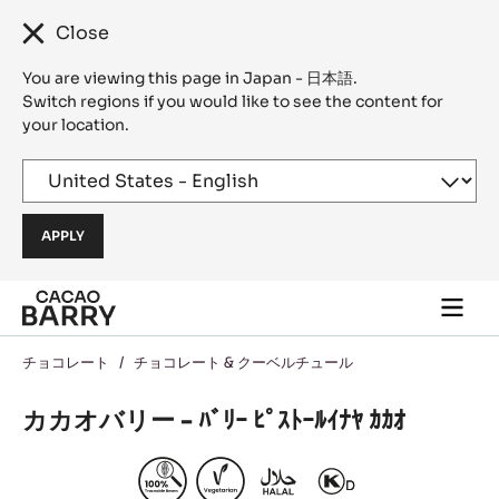
Close
You are viewing this page in Japan - 日本語.
Switch regions if you would like to see the content for
your location.
Skip to main content
Togg
main
navi
チョコレート
/
チョコレート & クーベルチュール
カカオバリー - ﾊﾞﾘｰ ﾋﾟｽﾄｰﾙｲﾅﾔ ｶｶｵ