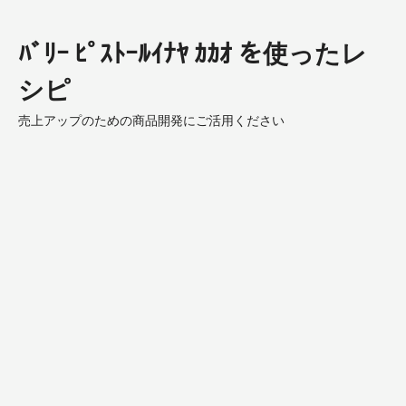
ﾊﾞﾘｰ ﾋﾟｽﾄｰﾙｲﾅﾔ ｶｶｵ を使ったレ
シピ
売上アップのための商品開発にご活用ください
Chocolate
Dome