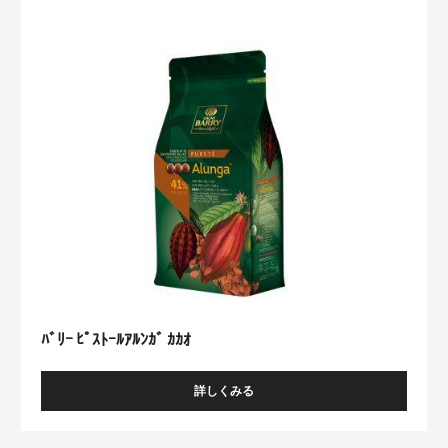
ｽ
ﾄ
ｰ
ﾙ
ｱ
ﾙ
ﾝ
ｶﾞ
ｶ
ｶ
ｵ
ﾊﾞﾘｰ ﾋﾟｽﾄｰﾙｱﾙﾝｶﾞ ｶｶｵ
詳しくみる
-
ﾊﾞ
ﾘ