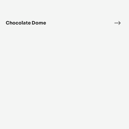
Chocolate Dome
Choc
Dom
Crispy
wave