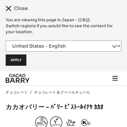
Close
You are viewing this page in Japan - 日本語.
Switch regions if you would like to see the content for
your location.
Skip to main content
Togg
main
navi
チョコレート
/
チョコレート & クーベルチュール
カカオバリー - ﾊﾞﾘｰ ﾋﾟｽﾄｰﾙｲﾅﾔ ｶｶｵ