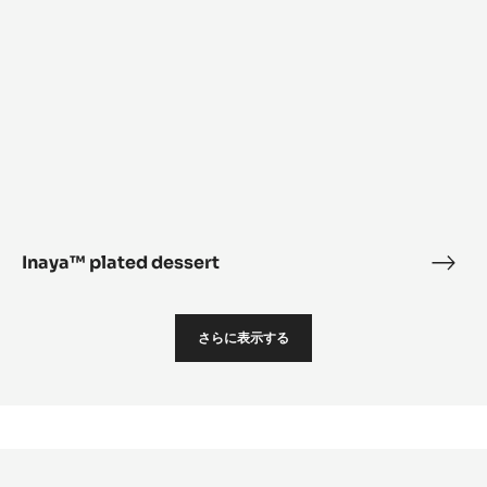
Inaya™ plated dessert
Inay
plat
dess
さらに表示する