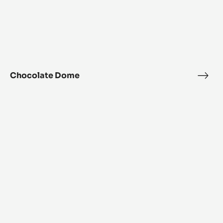
Chocolate Dome
Choc
Dom
Crispy
wave