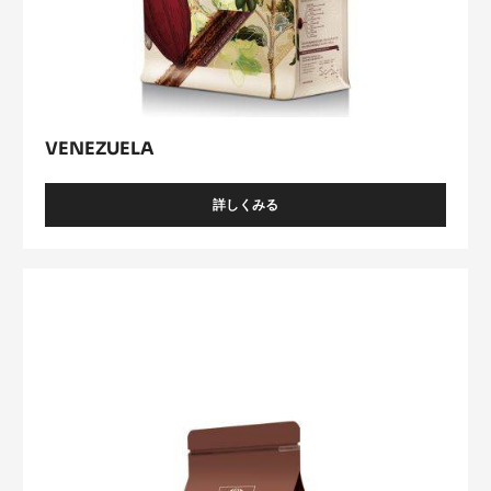
VENEZUELA
詳しくみる
-
VENEZUELA
Lactée
Caramel