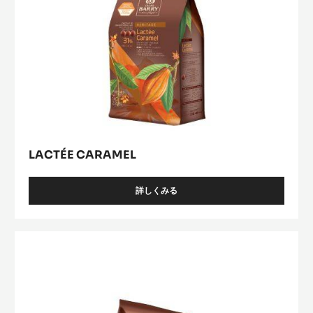
LACTÉE CARAMEL
詳しくみる
-
LACTÉE
CARAMEL
Lactée
Barry