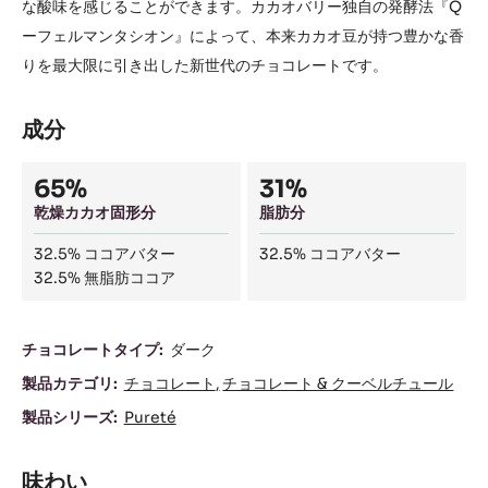
な酸味を感じることができます。カカオバリー独自の発酵法『Q
ーフェルマンタシオン』によって、本来カカオ豆が持つ豊かな香
りを最大限に引き出した新世代のチョコレートです。
成分
Composition
65%
31%
乾燥カカオ固形分
脂肪分
32.5%
ココアバター
32.5%
ココアバター
32.5%
無脂肪ココア
成
チョコレートタイプ:
ダーク
分
製品カテゴリ:
チョコレート
チョコレート & クーベルチュール
製品シリーズ:
Pureté
味わい