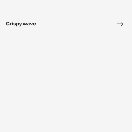
Crispy wave
Cris
wav
Inaya™
Macaron