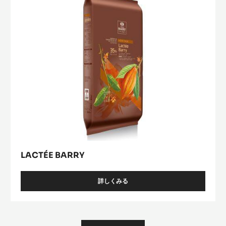
LACTÉE BARRY
詳しくみる
-
LACTÉE
BARRY