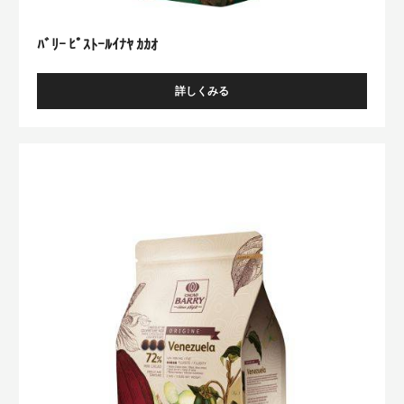
ﾊﾞﾘｰ ﾋﾟｽﾄｰﾙｲﾅﾔ ｶｶｵ
詳しくみる
-
ﾊﾞ
ﾘ
ｰ
Venezuela
ﾋﾟ
ｽ
ﾄ
ｰ
ﾙ
ｲ
ﾅ
ﾔ
ｶ
ｶ
ｵ