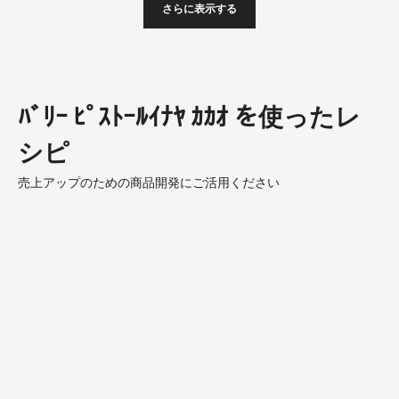
さらに表示する
ﾊﾞﾘｰ ﾋﾟｽﾄｰﾙｲﾅﾔ ｶｶｵ を使ったレ
シピ
売上アップのための商品開発にご活用ください
Chocolate
Dome