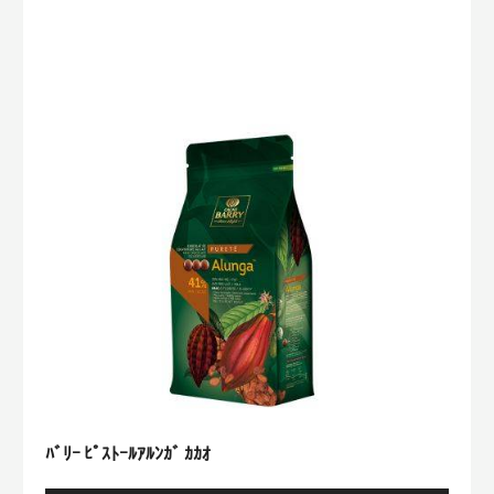
ﾘ
ｰ
ﾋﾟ
ｽ
ﾄ
ｰ
ﾙ
ｱ
ﾙ
ﾝ
ｶﾞ
ｶ
ｶ
ｵ
ﾊﾞﾘｰ ﾋﾟｽﾄｰﾙｱﾙﾝｶﾞ ｶｶｵ