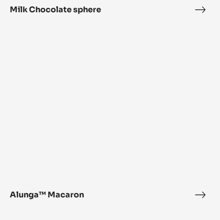
Milk Chocolate sphere
Milk
Choc
Alunga™
sphe
Macaron