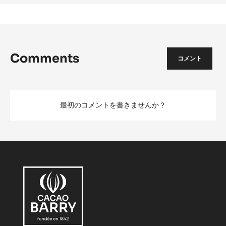
Alunga™ Hot Chocolate
Alu
Hot
Choc
さらに表示する
Comments
コメント