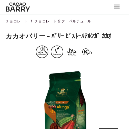
Close
You are viewing this page in Japan - 日本語.
Switch regions if you would like to see the content for
your location.
Skip to main content
Togg
main
navi
チョコレート
/
チョコレート & クーベルチュール
カカオバリー - ﾊﾞﾘｰ ﾋﾟｽﾄｰﾙｱﾙﾝｶﾞ ｶｶｵ