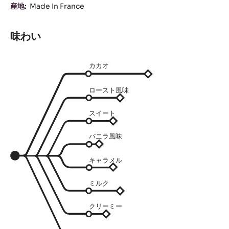
35%
脂肪分
31.3%
ココアバター
4.4%
乳脂肪
成
チョコレートタイプ:
ミルク
分
製品カテゴリ:
チョコレート
チョコレート & クーベルチュール
製品シリーズ:
Pureté
産地:
Made In France
味わい
カカオ
ロースト風味