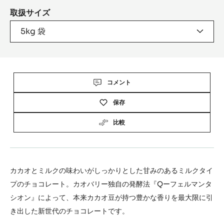
to
to
slide
slide
6
7
Product
information
41%
24%
3
中流動性
乾燥カカオ固形分
乾燥乳固形分（最
小%）
35%
Made In France
脂肪分
産地
取扱サイズ
5kg 袋
Actions
コメント