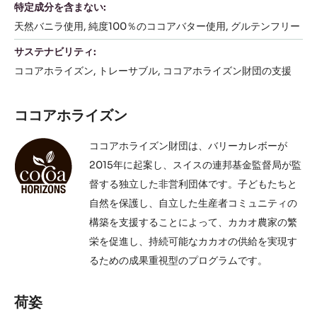
アラビックスイーツ
アントルメ
イベントケーキ
カップケーキ
カップ入りデザート
クラシックベーカリー
クルーサー
クレープケーキ
ケーキ
ケーキ全般
表示するレシピを増やす
認証
多様な食対応:
ハラール
KD-
ベジタリアン
特定成分を含まない:
天然バニラ使用
純度100％のココアバター使用
グルテンフリー
サステナビリティ:
ココアホライズン
トレーサブル
ココアホライズン財団の支援
ココアホライズン