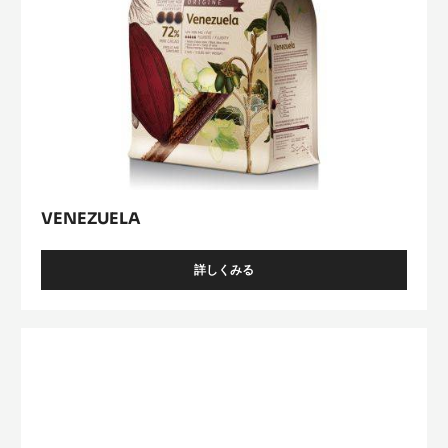
ﾊﾞ
ﾘ
ｰ
Venezuela
ﾋﾟ
ｽ
ﾄ
ｰ
ﾙ
ｲ
ﾅ
ﾔ
ｶ
ｶ
ｵ