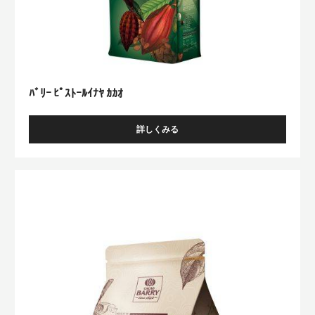
ｽ
ｰ
ﾄ
ｰ
ﾋﾟ
ﾙ
ｽ
ｱ
ﾄ
ﾙ
ﾝ
ｰ
ｶﾞ
ﾙ
ｶ
ｲ
ｶ
ｵ
ﾅ
ﾔ
ｶ
ｶ
ｵ
ﾊﾞﾘｰ ﾋﾟｽﾄｰﾙｲﾅﾔ ｶｶｵ
詳しくみる
-