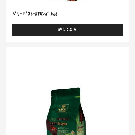
ﾄ
ｰ
ﾙ
ｱ
ﾙ
ﾝ
ｶﾞ
ｶ
ｶ
ｵ
ﾊﾞﾘｰ ﾋﾟｽﾄｰﾙｱﾙﾝｶﾞ ｶｶｵ
詳しくみる
-
ﾊﾞ
ﾘ
ｰ
ﾊﾞ
ﾋﾟ
ﾘ