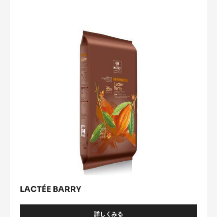
LACTÉE CARAMEL
詳しくみる
-
LACTÉE
CARAMEL
Lactée
Barry