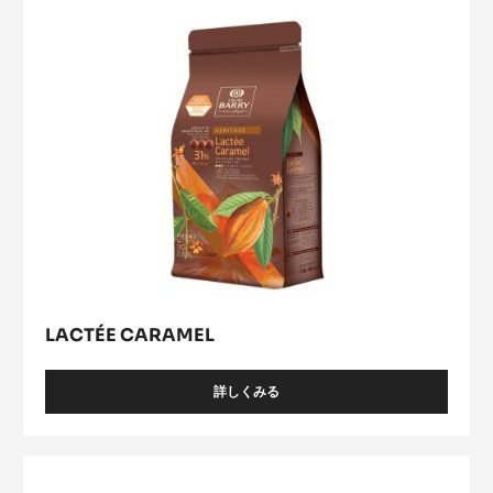
VENEZUELA
詳しくみる
-
VENEZUELA
Lactée
Caramel