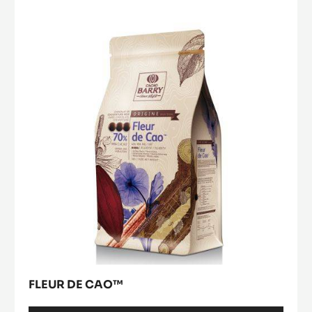
20kg 箱
,
5kg 袋
,
5kg 袋
,
5kg 袋
,
1 kg 袋
,
1kg 袋
,
1kg
袋
,
1kg 袋
売れ筋の商品
こちらの商品にも興味ありませんか？
Fleur
de
Cao™