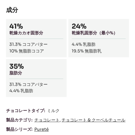
保存
比較
カカオとミルクの味わいがしっかりとした甘みのあるミルクタイ
プのチョコレート。カオバリー独自の発酵法『Qーフェルマンタ
シオン』によって、本来カカオ豆が持つ豊かな香りを最大限に引
き出した新世代のチョコレートです。
成分
Composition
41%
24%
乾燥カカオ固形分
乾燥乳固形分（最小%）
31.3%
ココアバター
4.4%
乳脂肪
10%
無脂肪ココア
19.5%
無脂肪乳