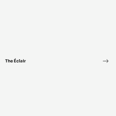
ﾊﾞﾘｰ ﾋﾟｽﾄｰﾙｱﾙﾝｶﾞ ｶｶｵ を使った
レシピ
売上アップのための商品開発にご活用ください
The
Éclair