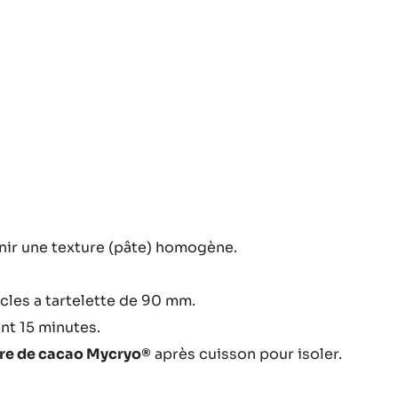
lle
e
lée
lle
e
ir une texture (pâte) homogène.
lée
lle
cles a tartelette de 90 mm.
nt 15 minutes.
re de cacao Mycryo®
après cuisson pour isoler.