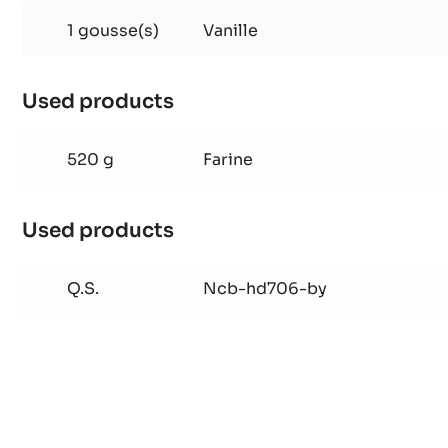
vanille
1 gousse(s)
Vanille
Used products
:
Pâte
sablée
520 g
Farine
vanille
Used products
:
Pâte
sablée
Q.S.
Ncb-hd706-by
vanille