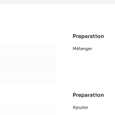
-
PISTOLES
-
1KG
SAC
Preparation
:
Pât
Mélanger
sab
vani
Preparation
:
Pât
Ajouter
sab