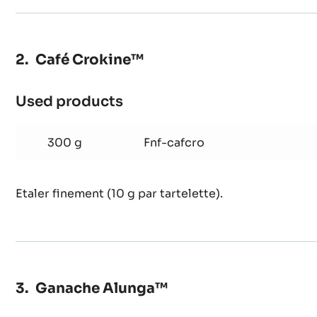
Café Crokine™
Used products
:
Café
Crokine™
300 g
Fnf-cafcro
Etaler finement (10 g par tartelette).
Ganache Alunga™