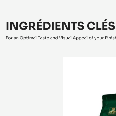
INGRÉDIENTS CLÉS
For an Optimal Taste and Visual Appeal of your Fini
COUVERTURE
LACTÉE
-
ALUNGA™
41%
-
PISTOLES
-
1KG
SAC