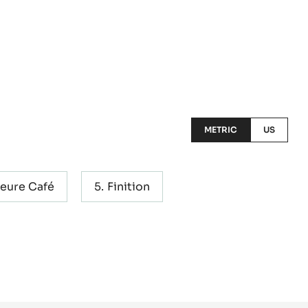
METRIC
US
eure Café
Finition