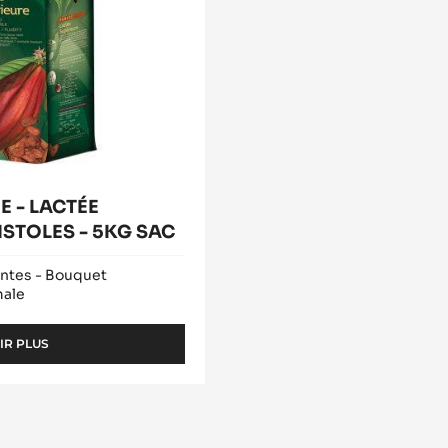
 - LACTÉE
ISTOLES - 5KG SAC
ntes - Bouquet
male
IR PLUS
-
COUVERTURE
LACTÉE
-
LACTÉE
SUPÉRIEURE