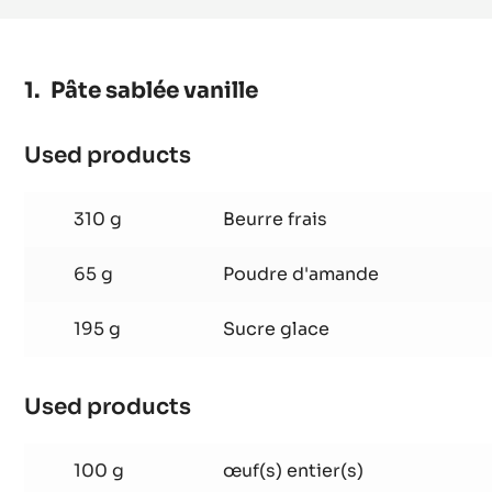
Pâte sablée vanille
Used products
:
Pâte
sablée
310 g
Beurre frais
vanille
65 g
Poudre d'amande
195 g
Sucre glace
Used products
:
Pâte
sablée
100 g
œuf(s) entier(s)