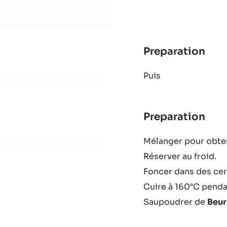
vani
Preparation
:
Pât
Puis
sab
vani
Preparation
:
Pât
Mélanger pour obten
sab
Réserver au froid.
vani
Foncer dans des cer
Cuire à 160°C penda
Saupoudrer de
Beur