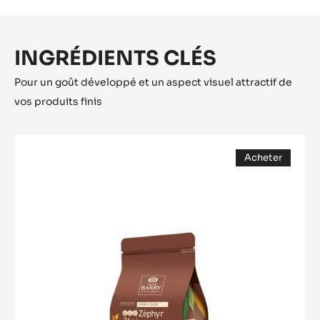
INGRÉDIENTS CLÉS
Pour un goût développé et un aspect visuel attractif de
vos produits finis
CHOCOLAT
Acheter
BLANC
(opens
-
a
modal
ZÉPHYR™
window)
34%
-
PISTOLES
-
SAC
DE
1KG