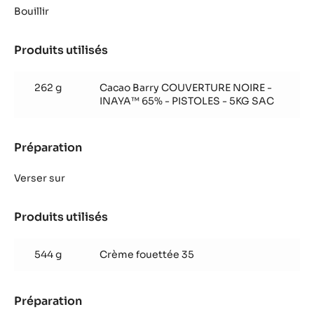
au
Bouillir
chocolat
de
Produits utilisés
:
couverture
Mousse
noir
au
Inaya™
262 g
Cacao Barry COUVERTURE NOIRE -
chocolat
65%
INAYA™ 65% - PISTOLES - 5KG SAC
de
couverture
noir
Préparation
:
Inaya™
Mousse
65%
au
Verser sur
chocolat
de
Produits utilisés
:
couverture
Mousse
noir
au
Inaya™
544 g
Crème fouettée 35
chocolat
65%
de
couverture
Préparation
:
noir