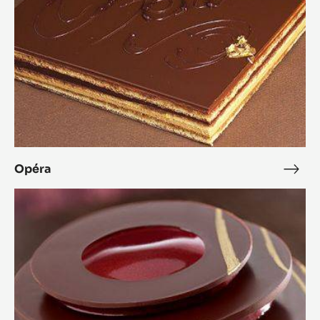
Opéra
Opé
L'Alto