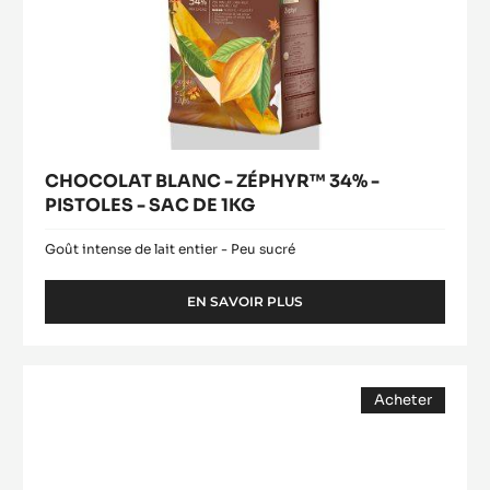
CHOCOLAT BLANC - ZÉPHYR™ 34% -
PISTOLES - SAC DE 1KG
Goût intense de lait entier - Peu sucré
EN SAVOIR PLUS
-
CHOCOLAT
BLANC
-
COUVERTURE
ZÉPHYR™
Acheter
NOIRE
34%
(opens
-
-
a
modal
PISTOLES
INAYA™
window)
-
65%
SAC