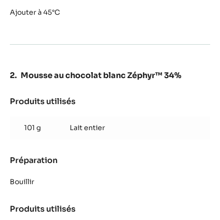
Mousse
Inaya™
au
Ajouter à 45°C
65%
chocolat
de
couverture
noir
Inaya™
65%
Mousse au chocolat blanc Zéphyr™ 34%
Produits utilisés
:
Mousse
au
101 g
Lait entier
chocolat
blanc
Zéphyr™
Préparation
:
34%
Mousse
au
Bouillir
chocolat
blanc
Produits utilisés
:
Zéphyr™
Mousse