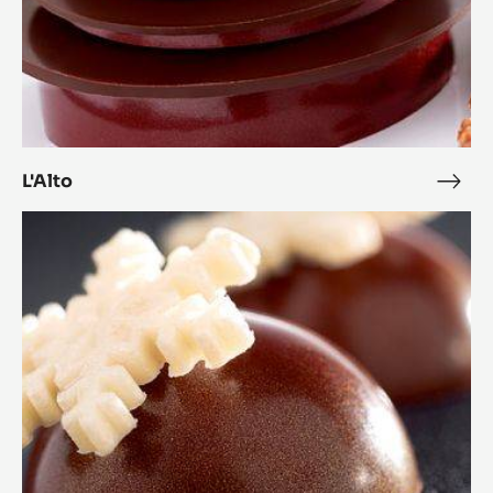
L'Alto
L'Alt
Bonbon
Cara
Crakine™
coco