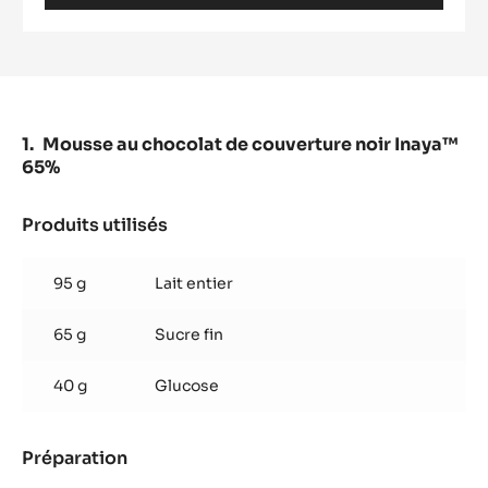
COUVERTURE
NOIRE
-
INAYA™
65%
-
PISTOLES
Mousse au chocolat de couverture noir Inaya™
-
65%
1KG
SAC
Produits utilisés
:
Mousse
au
95 g
Lait entier
chocolat
de
65 g
Sucre fin
couverture
noir
Inaya™
40 g
Glucose
65%
Préparation
:
Mousse