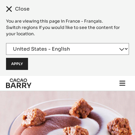
Close
You are viewing this page in France - Français.
Switch regions if you would like to see the content for
your location.
Skip to main content
Togg
main
navi