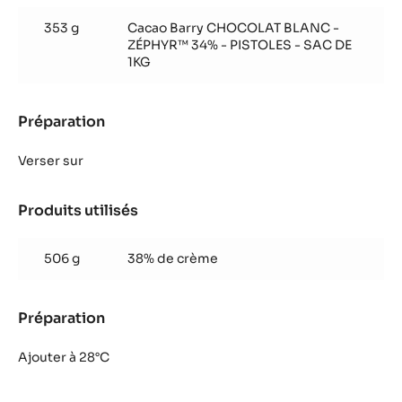
34%
au
353 g
Cacao Barry CHOCOLAT BLANC -
chocolat
ZÉPHYR™ 34% - PISTOLES - SAC DE
blanc
1KG
Zéphyr™
34%
Préparation
:
Mousse
au
Verser sur
chocolat
blanc
Produits utilisés
:
Zéphyr™
Mousse
34%
au
506 g
38% de crème
chocolat
blanc
Zéphyr™
Préparation
:
34%
Mousse
au
Ajouter à 28°C
chocolat
blanc