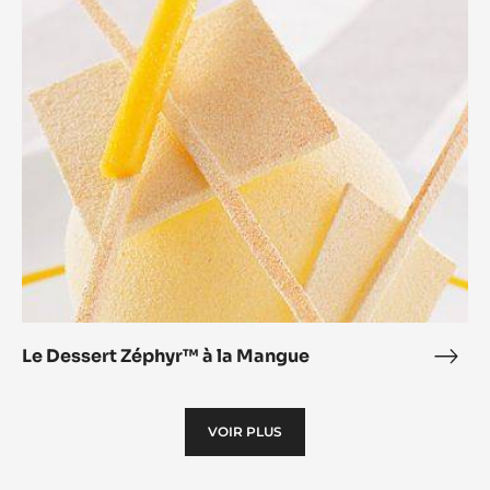
Dessert
Zéphyr™
à
la
Mangue
Le Dessert Zéphyr™ à la Mangue
Le
Dess
Zép
VOIR PLUS
à
la
Man