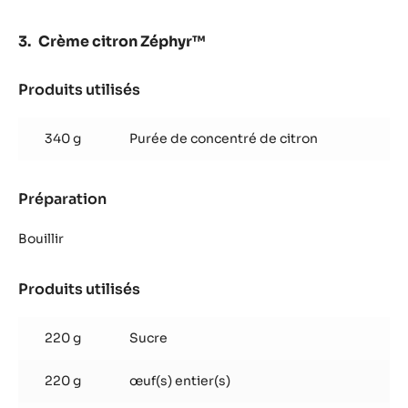
Crème citron Zéphyr™
Produits utilisés
:
Crème
citron
340 g
Purée de concentré de citron
Zéphyr™
Préparation
:
Crème
citron
Bouillir
Zéphyr™
Produits utilisés
:
Crème
citron
220 g
Sucre
Zéphyr™
220 g
œuf(s) entier(s)