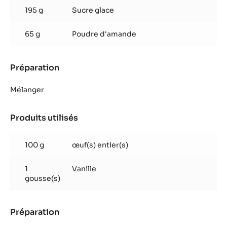
195 g
Sucre glace
65 g
Poudre d'amande
Préparation
:
Pâte
sablée
Mélanger
Produits utilisés
:
Pâte
sablée
100 g
œuf(s) entier(s)
1
Vanille
gousse(s)
Préparation
:
Pâte