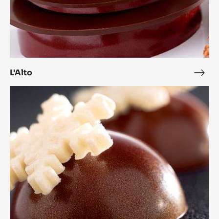
L'Alto
L'Alt
Bonbon
Cara
Crakine™
coco