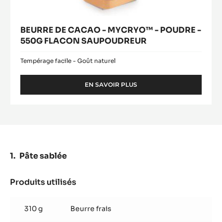
BEURRE DE CACAO - MYCRYO™ - POUDRE -
550G FLACON SAUPOUDREUR
Tempérage facile - Goût naturel
EN SAVOIR PLUS
-
BEURRE
DE
CACAO
-
MYCRYO™
-
POUDRE
Pâte sablée
-
550G
FLACON
Produits utilisés
:
SAUPOUDREUR
Pâte
sablée
310 g
Beurre frais