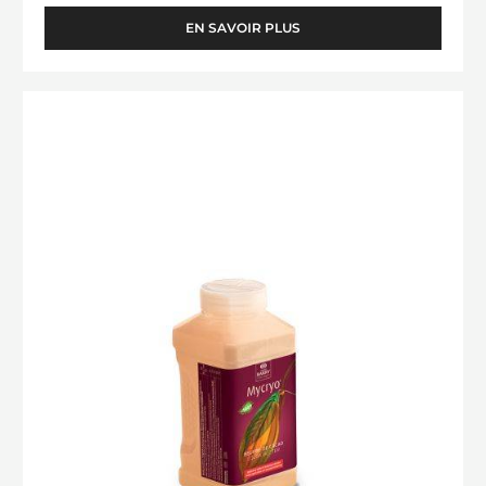
EN SAVOIR PLUS
-
CHOCOLAT
BLANC
-
BEURRE
ZÉPHYR™
DE
34%
CACAO
-
PISTOLES
-
-
MYCRYO™
SAC
-
DE
1KG
POUDRE
-
550G
FLACON
SAUPOUDREUR