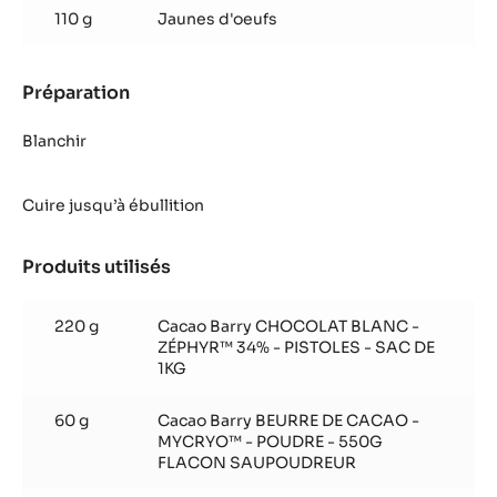
110 g
Jaunes d'oeufs
Préparation
:
Crème
citron
Blanchir
Zéphyr™
Cuire jusqu’à ébullition
Produits utilisés
:
Crème
citron
220 g
Cacao Barry CHOCOLAT BLANC -
Zéphyr™
ZÉPHYR™ 34% - PISTOLES - SAC DE
1KG
60 g
Cacao Barry BEURRE DE CACAO -
MYCRYO™ - POUDRE - 550G
FLACON SAUPOUDREUR