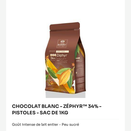
modal
ZÉPHYR™
window)
34%
-
PISTOLES
-
SAC
DE
1KG
CHOCOLAT BLANC - ZÉPHYR™ 34% -
PISTOLES - SAC DE 1KG
Goût intense de lait entier - Peu sucré