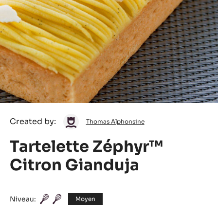
Thomas
Created by:
Thomas Alphonsine
Alphonsine
Tartelette Zéphyr™
Citron Gianduja
Niveau:
Moyen