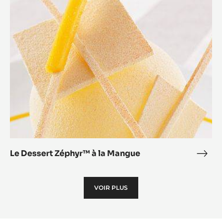
Zéphyr™
à
la
Mangue
Le Dessert Zéphyr™ à la Mangue
Le
Dess
Zép
VOIR PLUS
à
la
Man