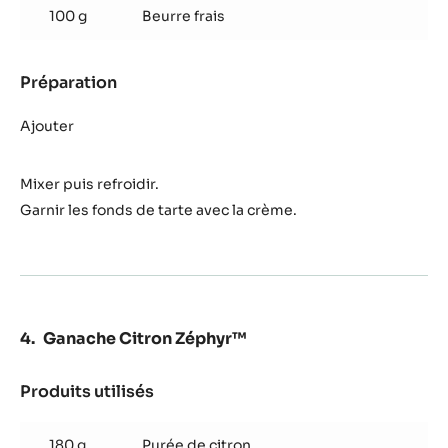
100 g
Beurre frais
Préparation
:
Crème
citron
Ajouter
Zéphyr™
Mixer puis refroidir.
Garnir les fonds de tarte avec la crème.
Ganache Citron Zéphyr™
Produits utilisés
:
Ganache
Citron
180 g
Purée de citron