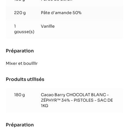
Zéphyr™
220 g
Pâte d'amande 50%
1
Vanille
gousse(s)
Préparation
:
Ganache
Citron
Mixer et bouillir
Zéphyr™
Produits utilisés
:
Ganache
Citron
180 g
Cacao Barry CHOCOLAT BLANC -
Zéphyr™
ZÉPHYR™ 34% - PISTOLES - SAC DE
1KG
Préparation
: