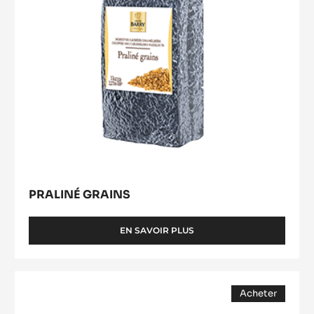
PRALINÉ GRAINS
EN SAVOIR PLUS
-
PRALINÉ
GRAINS
CHOCOLAT
Acheter
BLANC
(opens
-
a