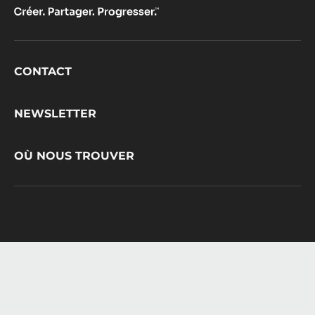
Footer
CONTACT
CacaoBarry
NEWSLETTER
OÙ NOUS TROUVER