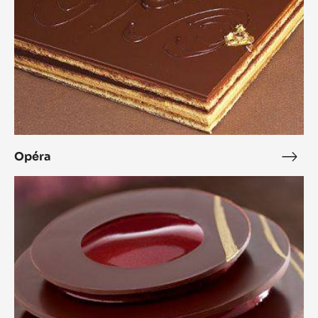
Opéra
Opé
L'Alto