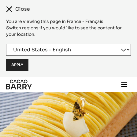
Close
You are viewing this page in France - Français.
Switch regions if you would like to see the content for
your location.
Skip to main content
Togg
main
navi