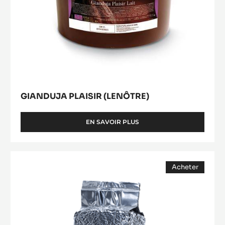
GIANDUJA PLAISIR (LENÔTRE)
EN SAVOIR PLUS
-
GIANDUJA
PLAISIR
(LENÔTRE)
Praliné
Acheter
Grains
(opens
a
modal
window)