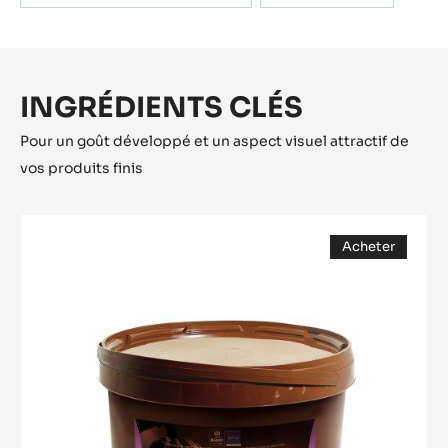
INGRÉDIENTS CLÉS
Pour un goût développé et un aspect visuel attractif de
vos produits finis
Gianduja
Acheter
Plaisir
(opens
(Lenôtre)
a
modal
window)