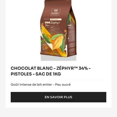
-
SAC
DE
1KG
CHOCOLAT BLANC - ZÉPHYR™ 34% -
PISTOLES - SAC DE 1KG
Goût intense de lait entier - Peu sucré
EN SAVOIR PLUS
-
CHOCOLAT
BLANC
-