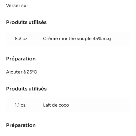
de
Verser sur
coco
Produits utilisés
:
Purée
de
8.3 oz
Crème montée souple 35% m.g
coco
Préparation
:
Purée
de
Ajouter à 25°C
coco
Produits utilisés
:
Purée
de
1.1 oz
Lait de coco
coco
Préparation
:
Purée