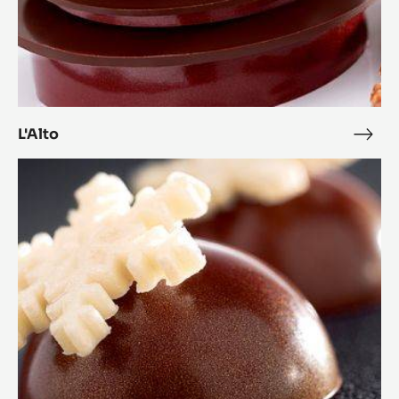
L'Alto
L'Alt
Bonbon
Cara
Crakine™
coco