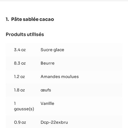
ZÉPHYR™
34%
-
PISTOLES
Pâte sablée cacao
-
SAC
DE
Produits utilisés
:
1KG
Pâte
sablée
3.4 oz
Sucre glace
cacao
8.3 oz
Beurre
1.2 oz
Amandes moulues
1.8 oz
œufs
1
Vanille
gousse(s)
0.9 oz
Dcp-22exbru