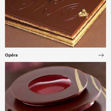
Opéra
Opé
L'Alto