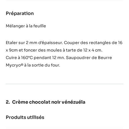
Préparation
:
Pâte
sablée
Mélanger à la feuille
cacao
Etaler sur 2 mm d’épaisseur. Couper des rectangles de 16
x 9cm et foncer des moules à tarte de 12 x 4 cm.
Cuire à 160°C pendant 12 mn. Saupoudrer de Beurre
Mycryo® à la sortie du four.
Crème chocolat noir vénézuéla
Produits utilisés
:
Crème