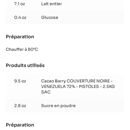
chocolat
7.1 oz
Lait entier
noir
vénézuéla
0.4 oz
Glucose
Préparation
:
Crème
chocolat
Chauffer à 80°C
noir
vénézuéla
Produits utilisés
:
Crème
chocolat
9.5 oz
Cacao Barry COUVERTURE NOIRE -
noir
VENEZUELA 72% - PISTOLES - 2.5KG
vénézuéla
SAC
2.8 oz
Sucre en poudre
Préparation
: