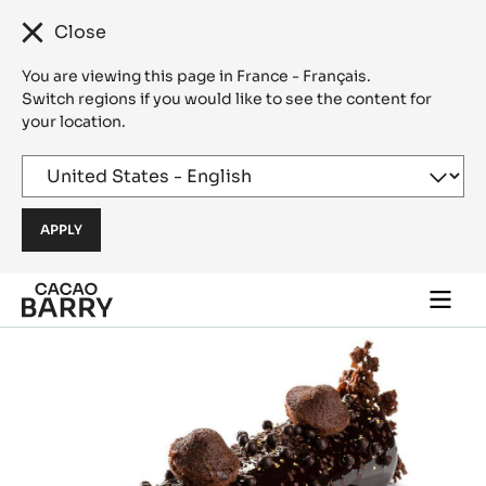
Close
You are viewing this page in France - Français.
Switch regions if you would like to see the content for
your location.
Skip to main content
Togg
main
navi