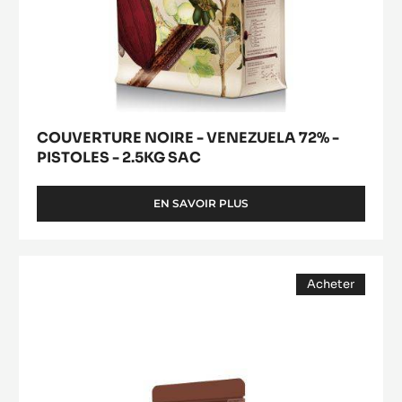
COUVERTURE NOIRE - VENEZUELA 72% -
PISTOLES - 2.5KG SAC
EN SAVOIR PLUS
-
COUVERTURE
NOIRE
-
CHOCOLAT
VENEZUELA
Acheter
BLANC
72%
(opens
-
-
a
modal
PISTOLES
ZÉPHYR™
window)
-
34%
2.5KG
-
SAC
PISTOLES