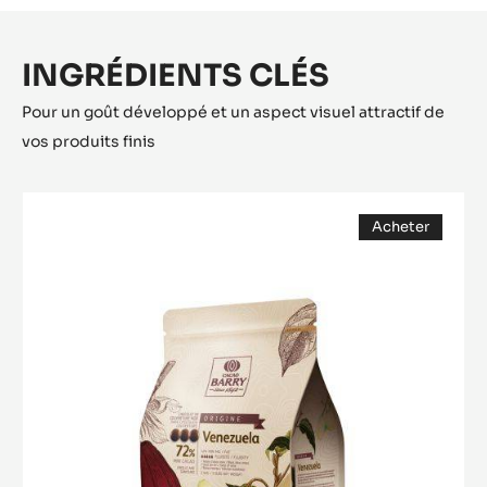
INGRÉDIENTS CLÉS
Pour un goût développé et un aspect visuel attractif de
vos produits finis
COUVERTURE
Acheter
NOIRE
(opens
-
a
modal
VENEZUELA
window)
72%
-
PISTOLES
-
2.5KG
SAC