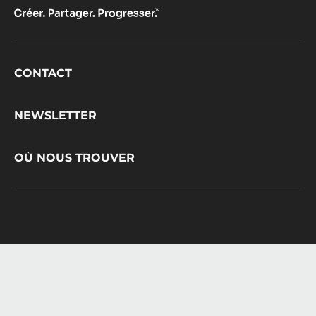
Footer
CONTACT
CacaoBarry
NEWSLETTER
OÙ NOUS TROUVER