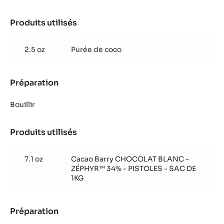
Produits utilisés
:
Purée
de
2.5 oz
Purée de coco
coco
Préparation
:
Purée
de
Bouillir
coco
Produits utilisés
:
Purée
de
7.1 oz
Cacao Barry CHOCOLAT BLANC -
coco
ZÉPHYR™ 34% - PISTOLES - SAC DE
1KG
Préparation
:
Purée