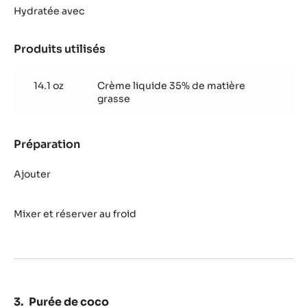
chocolat
Hydratée avec
noir
vénézuéla
Produits utilisés
:
Crème
chocolat
14.1 oz
Crème liquide 35% de matière
noir
grasse
vénézuéla
Préparation
:
Crème
chocolat
Ajouter
noir
vénézuéla
Mixer et réserver au froid
Purée de coco