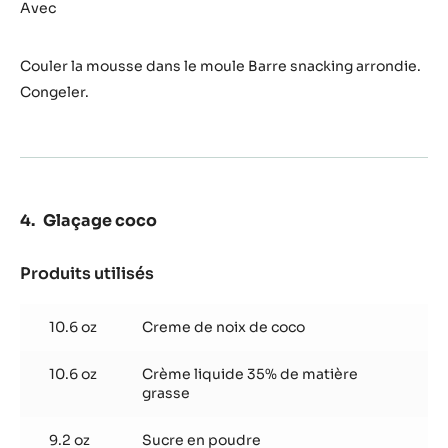
de
Avec
coco
Couler la mousse dans le moule Barre snacking arrondie.
Congeler.
Glaçage coco
Produits utilisés
:
Glaçage
coco
10.6 oz
Creme de noix de coco
10.6 oz
Crème liquide 35% de matière
grasse
9.2 oz
Sucre en poudre