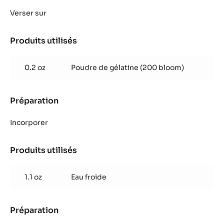
Crème
chocolat
Verser sur
noir
vénézuéla
Produits utilisés
:
Crème
chocolat
0.2 oz
Poudre de gélatine (200 bloom)
noir
vénézuéla
Préparation
:
Crème
chocolat
Incorporer
noir
vénézuéla
Produits utilisés
:
Crème
chocolat
1.1 oz
Eau froide
noir
vénézuéla
Préparation
:
Crème