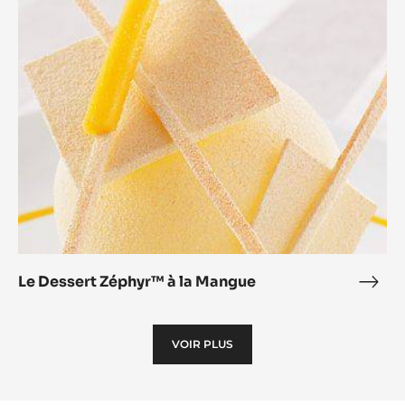
Zéphyr™
à
la
Mangue
Le Dessert Zéphyr™ à la Mangue
Le
Dess
Zép
VOIR PLUS
à
la
Man