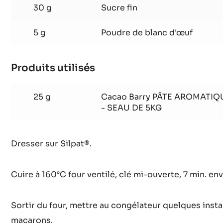
30 g
Sucre fin
5 g
Poudre de blanc d'œuf
Produits utilisés
:
Appareil
à
25 g
Cacao Barry PÂTE AROMATIQ
macarons
- SEAU DE 5KG
Dresser sur Silpat®.
Cuire à 160°C four ventilé, clé mi-ouverte, 7 min. env
Sortir du four, mettre au congélateur quelques insta
macarons.