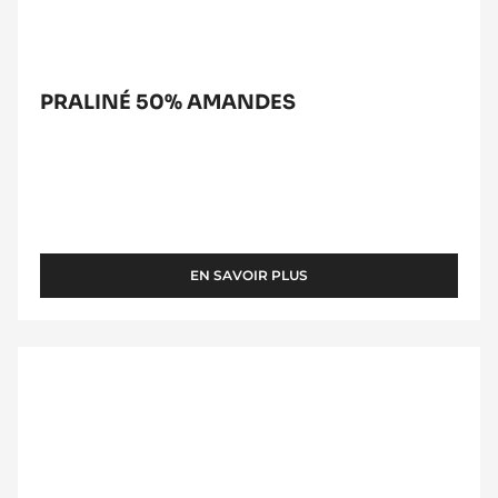
PRALINÉ 50% AMANDES
EN SAVOIR PLUS
-
PRALINÉ
50%
AMANDES
CHOCOLAT
NOIR
-
FORCE
NOIRE™
-