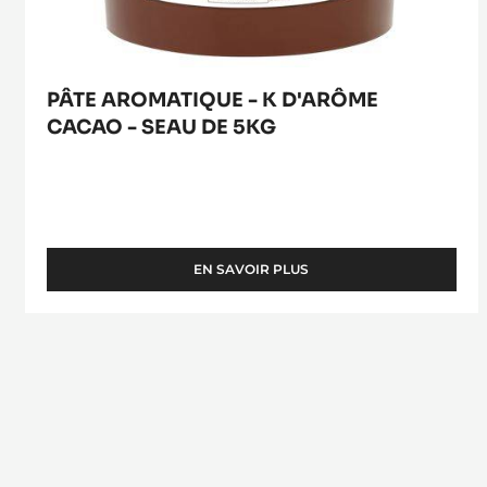
PÂTE AROMATIQUE - K D'ARÔME
CACAO - SEAU DE 5KG
EN SAVOIR PLUS
-
PÂTE
AROMATIQUE
-
K
D'ARÔME
CACAO
-
SEAU
DE
5KG