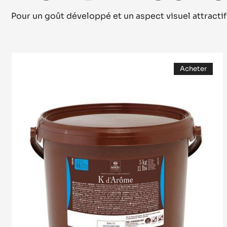
Pour un goût développé et un aspect visuel attractif
PÂTE
Acheter
AROMATIQUE
(opens
-
a
modal
K
window)
D'ARÔME
CACAO
-
SEAU
DE
5KG