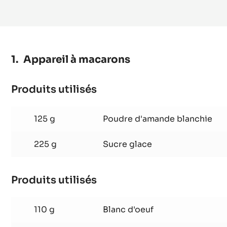
Appareil à macarons
Produits utilisés
:
Appareil
à
125 g
Poudre d'amande blanchie
macarons
225 g
Sucre glace
Produits utilisés
:
Appareil
à
110 g
Blanc d'oeuf
macarons