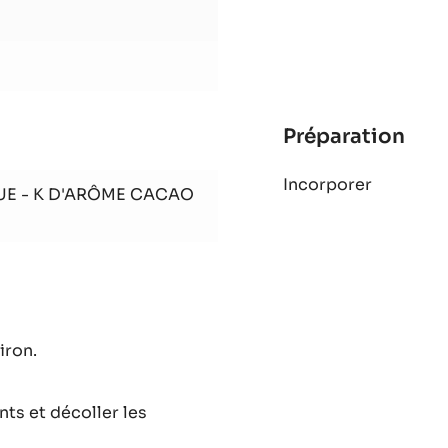
Préparation
:
App
Incorporer
à
UE - K D'ARÔME CACAO
mac
iron.
nts et décoller les