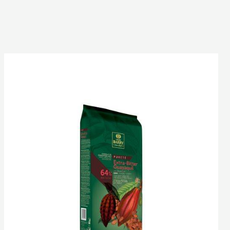
COUVERTURE
NOIRE
-
EXTRA-
BITTER
GUAYAQUIL
64%
-
BLOCK
-
2.5KG
SAC