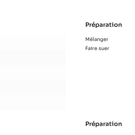
ZÉPHYR™
34%
-
PISTOLES
-
SAC
DE
1KG
Préparation
:
Mar
Mélanger
d’a
Faire suer