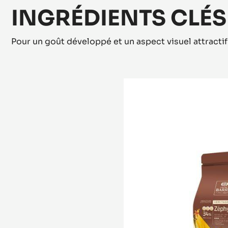
INGRÉDIENTS CLÉS
Pour un goût développé et un aspect visuel attractif
CHOCOLAT
BLANC
-
ZÉPHYR™
34%
-
PISTOLES
-
SAC