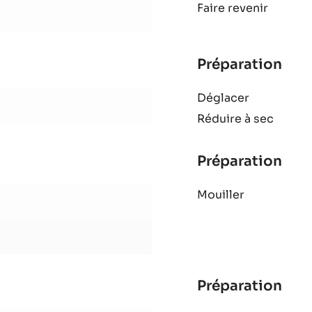
Préparation
:
Mar
Faire revenir
d’a
Préparation
:
Mar
Déglacer
d’a
Réduire à sec
Préparation
:
Mar
Mouiller
d’a