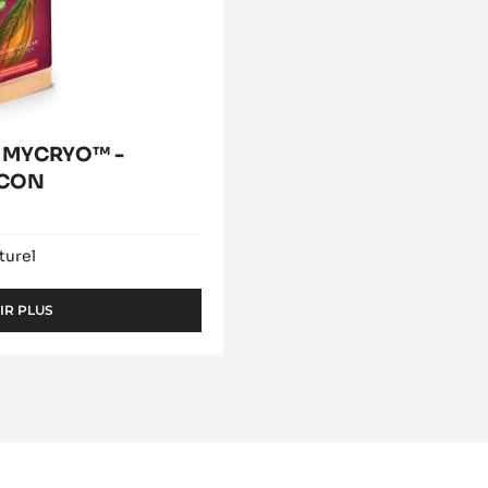
- MYCRYO™ -
ACON
turel
IR PLUS
-
BEURRE
DE
CACAO