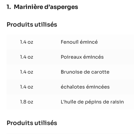
Marinière d’asperges
Produits utilisés
:
Marinière
d’asperges
1.4 oz
Fenouil émincé
1.4 oz
Poireaux émincés
1.4 oz
Brunoise de carotte
1.4 oz
échalotes émincées
1.8 oz
L'huile de pépins de raisin