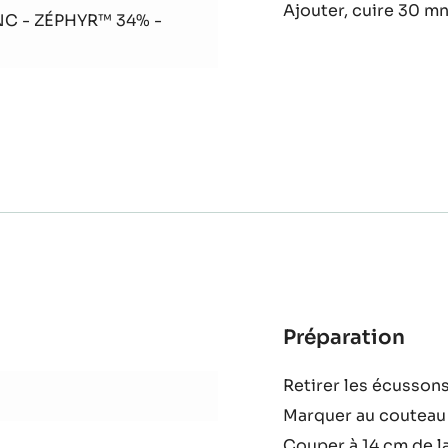
Préparation
:
Mar
Ajouter, cuire 30 m
d’a
C - ZÉPHYR™ 34% -
Préparation
: