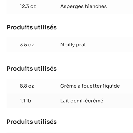
Produits utilisés
:
Marinière
d’asperges
12.3 oz
Asperges blanches
Produits utilisés
:
Marinière
d’asperges
3.5 oz
Noilly prat
Produits utilisés
:
Marinière
d’asperges
8.8 oz
Crème à fouetter liquide
1.1 lb
Lait demi-écrémé