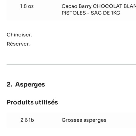
Produits utilisés
:
Marinière
d’asperges
1.8 oz
Cacao Barry CHOCOLAT BLAN
PISTOLES - SAC DE 1KG
Chinoiser.
Réserver.
Asperges
Produits utilisés
: