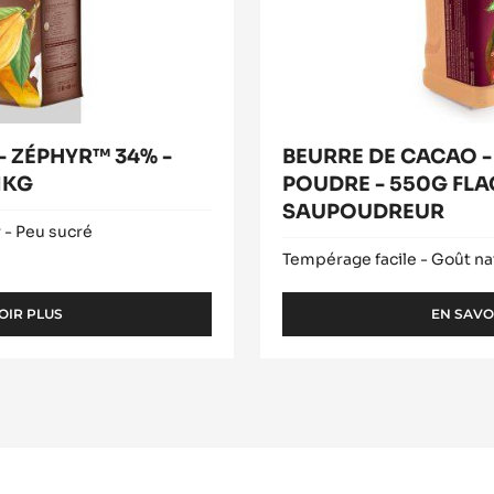
FLACON
SAUPOUDREUR
 ZÉPHYR™ 34% -
BEURRE DE CACAO 
1KG
POUDRE - 550G FL
SAUPOUDREUR
r - Peu sucré
Tempérage facile - Goût na
OIR PLUS
EN SAVO
-
CHOCOLAT
BLANC
-