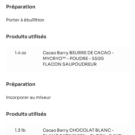
Préparation
:
Crémeux
matcha
Porter à ébullition
et
chocolat
Produits utilisés
:
Blanc
Crémeux
Satin™
matcha
1.4 oz
Cacao Barry BEURRE DE CACAO -
et
MYCRYO™ - POUDRE - 550G
chocolat
FLACON SAUPOUDREUR
Blanc
Satin™
Préparation
:
Crémeux
matcha
Incorporer au mixeur
et
chocolat
Produits utilisés
:
Blanc
Crémeux
Satin™
matcha
1.3 lb
Cacao Barry CHOCOLAT BLANC -
et