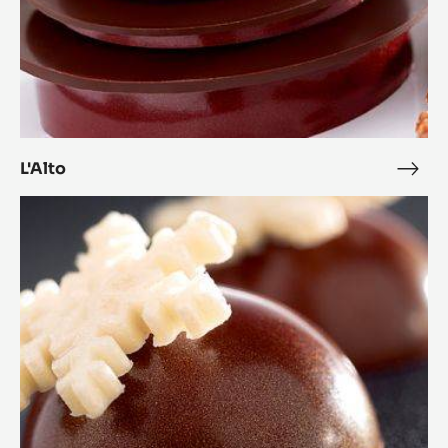
L'Alto
L'Alt
Bonbon
Cara
Crakine™
coco