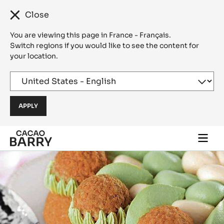
Close
You are viewing this page in France - Français.
Switch regions if you would like to see the content for
your location.
Skip to main content
Togg
main
navi