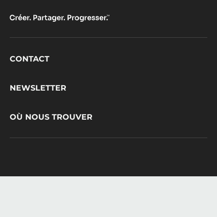
Footer
CONTACT
CacaoBarry
NEWSLETTER
OÙ NOUS TROUVER