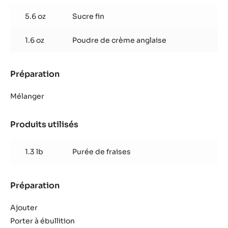
de
5.6 oz
Sucre fin
fruit
‘Fraise’
1.6 oz
Poudre de crème anglaise
Préparation
:
Crème
de
Mélanger
fruit
‘Fraise’
Produits utilisés
:
Crème
de
1.3 lb
Purée de fraises
fruit
‘Fraise’
Préparation
:
Crème
de
Ajouter
fruit
Porter à ébullition