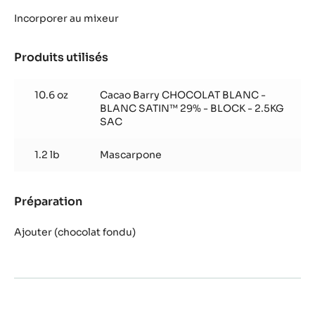
Crémeux
yuzu
Incorporer au mixeur
et
chocolat
Produits utilisés
:
Blanc
Crémeux
Satin™
yuzu
10.6 oz
Cacao Barry CHOCOLAT BLANC -
et
BLANC SATIN™ 29% - BLOCK - 2.5KG
chocolat
SAC
Blanc
Satin™
1.2 lb
Mascarpone
Préparation
:
Crémeux
yuzu
Ajouter (chocolat fondu)
et
chocolat
Blanc
Satin™