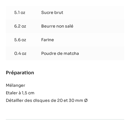
Crumble
matcha
5.1 oz
Sucre brut
6.2 oz
Beurre non salé
5.6 oz
Farine
0.4 oz
Poudre de matcha
Préparation
:
Crumble
matcha
Mélanger
Etaler à 1,5 cm
Détailler des disques de 20 et 30 mm Ø