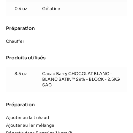
Blanc
Satin™
0.4 oz
Gélatine
Préparation
:
Pana
cotta
Chauffer
fraise
et
Produits utilisés
:
chocolat
Pana
Blanc
cotta
Satin™
3.5 oz
Cacao Barry CHOCOLAT BLANC -
fraise
BLANC SATIN™ 29% - BLOCK - 2.5KG
et
SAC
chocolat
Blanc
Satin™
Préparation
:
Pana
cotta
Ajouter au lait chaud
fraise
Ajouter au 1er mélange
et