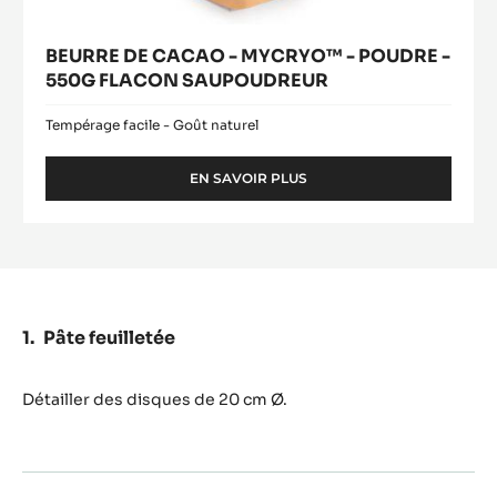
BEURRE DE CACAO - MYCRYO™ - POUDRE -
550G FLACON SAUPOUDREUR
Tempérage facile - Goût naturel
EN SAVOIR PLUS
-
BEURRE
DE
CACAO
-
MYCRYO™
-
POUDRE
Pâte feuilletée
-
550G
FLACON
Détailler des disques de 20 cm Ø.
SAUPOUDREUR