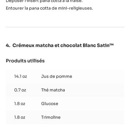
Déposer l’insert pana cotta à la fraise.
Entourer la pana cotta de mini-religieuses.
Crémeux matcha et chocolat Blanc Satin™
Produits utilisés
:
Crémeux
matcha
14.1 oz
Jus de pomme
et
chocolat
0.7 oz
Thé matcha
Blanc
Satin™
1.8 oz
Glucose
1.8 oz
Trimoline