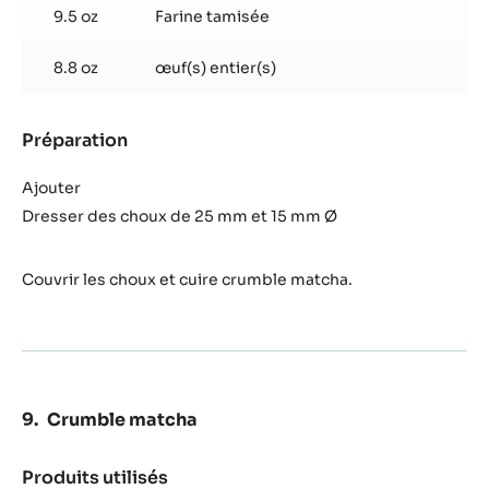
à
9.5 oz
Farine tamisée
choux
8.8 oz
œuf(s) entier(s)
Préparation
:
Pâte
à
Ajouter
choux
Dresser des choux de 25 mm et 15 mm Ø
Couvrir les choux et cuire crumble matcha.
Crumble matcha
Produits utilisés
: