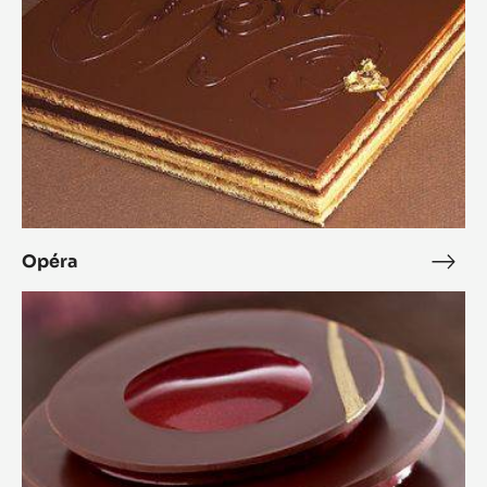
Opéra
Opé
L'Alto