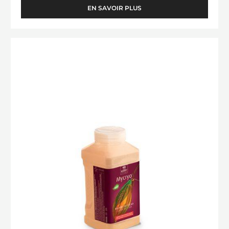
EN SAVOIR PLUS
-
CHOCOLAT
BLANC
-
BEURRE
BLANC
DE
SATIN™
CACAO
29%
-
-
BLOCK
MYCRYO™
-
-
2.5KG
SAC
POUDRE
-
550G
FLACON
SAUPOUDREUR