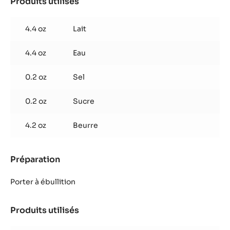
Produits utilisés
:
Pâte
à
4.4 oz
Lait
choux
4.4 oz
Eau
0.2 oz
Sel
0.2 oz
Sucre
4.2 oz
Beurre
Préparation
:
Pâte
à
Porter à ébullition
choux
Produits utilisés
:
Pâte