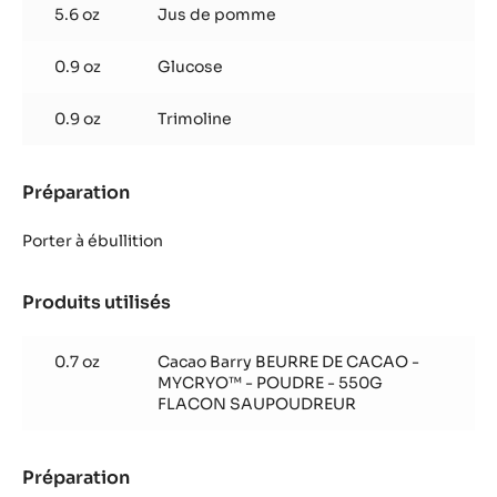
5.6 oz
Jus de pomme
Blanc
Satin™
0.9 oz
Glucose
0.9 oz
Trimoline
Préparation
:
Crémeux
yuzu
Porter à ébullition
et
chocolat
Produits utilisés
:
Blanc
Crémeux
Satin™
yuzu
0.7 oz
Cacao Barry BEURRE DE CACAO -
et
MYCRYO™ - POUDRE - 550G
chocolat
FLACON SAUPOUDREUR
Blanc
Satin™
Préparation
: