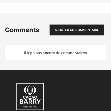
Man
Comments
AJOUTER UN COMMENTAIRE
Il n'y a pas encore de commentaires