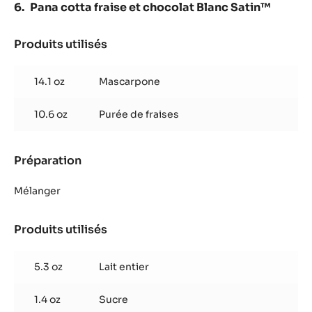
Pana cotta fraise et chocolat Blanc Satin™
Produits utilisés
:
Pana
cotta
14.1 oz
Mascarpone
fraise
et
10.6 oz
Purée de fraises
chocolat
Blanc
Satin™
Préparation
:
Pana
cotta
Mélanger
fraise
et
Produits utilisés
:
chocolat
Pana
Blanc
cotta
Satin™
5.3 oz
Lait entier
fraise
et
1.4 oz
Sucre
chocolat