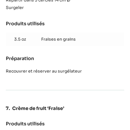
Répartir dans 3 cercles 14 cm Ø
chocolat
Surgeler
Blanc
Satin™
Produits utilisés
:
Pana
cotta
3.5 oz
Fraises en grains
fraise
et
chocolat
Préparation
:
Blanc
Pana
Satin™
cotta
Recouvrer et réserver au surgélateur
fraise
et
chocolat
Blanc
Satin™
Crème de fruit ‘Fraise’
Produits utilisés
:
Crème