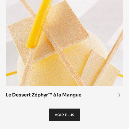
Zép
Dessert
Zéphyr™
à
la
Mangue
Le Dessert Zéphyr™ à la Mangue
Le
Dess
Zép
VOIR PLUS
à
la