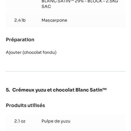
BLANC SATIN™ 29% - BLOCK - 2.5KG
chocolat
SAC
Blanc
Satin™
2.4 lb
Mascarpone
Préparation
:
Crémeux
matcha
Ajouter (chocolat fondu)
et
chocolat
Blanc
Satin™
Crémeux yuzu et chocolat Blanc Satin™
Produits utilisés
:
Crémeux
yuzu
2.1 oz
Pulpe de yuzu
et
chocolat