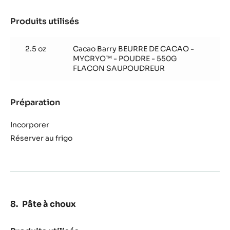
‘Fraise’
Produits utilisés
:
Crème
de
2.5 oz
Cacao Barry BEURRE DE CACAO -
fruit
MYCRYO™ - POUDRE - 550G
‘Fraise’
FLACON SAUPOUDREUR
Préparation
:
Crème
de
Incorporer
fruit
Réserver au frigo
‘Fraise’
Pâte à choux