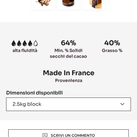
Move
Move
Move
to
to
to
slide
slide
slide
6
7
8
Product
information
64%
40%
4
alta fluidità
Min. % Solidi
Grasso %
secchi del cacao
Made In France
Provenienza
Dimensioni disponibili
2.5kg block
Actions
SCRIVI UN COMMENTO