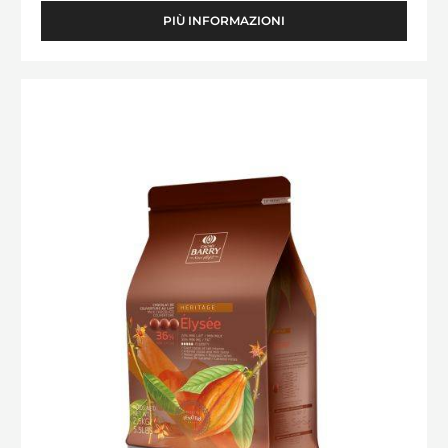
PIÙ INFORMAZIONI
-
CIOCCOLATO
DI
COPERTURA
Elysée
FONDENTE
(Lenôtre)
-
MATSIRO
70%
-
GOCCE
-
SACCO
DA
1KG