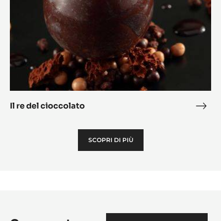
Il re del cioccolato
Il
re
del
SCOPRI DI PIÙ
cioc