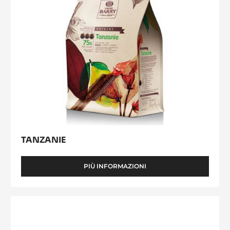
TANZANIE
PIÙ INFORMAZIONI
-
TANZANIE
CIOCCOLATO
DI
COPERTURA