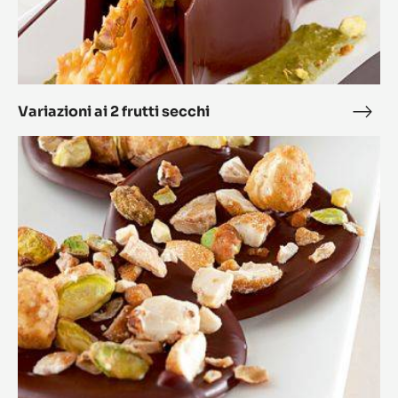
Variazioni ai 2 frutti secchi
Varia
ai
Mendiant
2
e
frutt
Tegole
secc
alla
Frutta
Secca