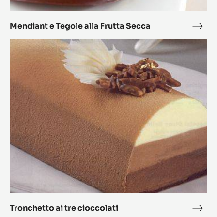
Mendiant e Tegole alla Frutta Secca
Mend
e
Tronchetto
Tego
ai
alla
tre
Frut
cioccolati
Secc
Tronchetto ai tre cioccolati
Tron