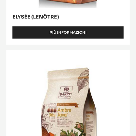
ELYSÉE (LENÔTRE)
PIÙ INFORMAZIONI
-
ELYSÉE
(LENÔTRE)
Ambre
Java™