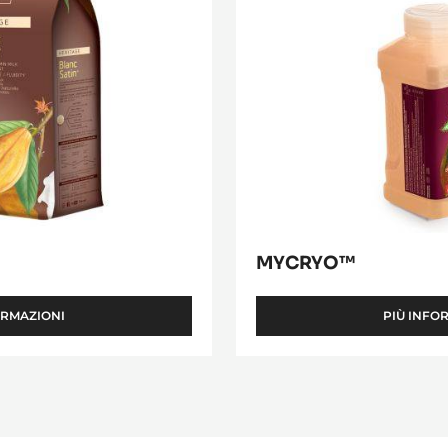
MYCRYO™
ORMAZIONI
PIÙ INFO
-
BLANC
SATIN™