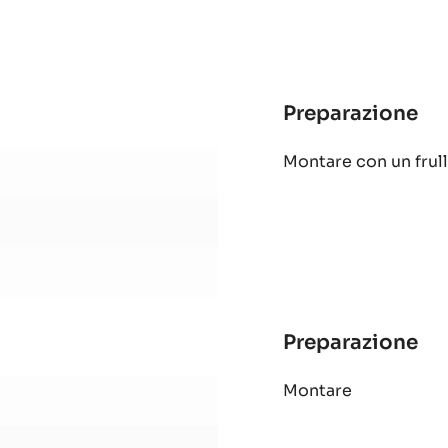
Preparazione
:
Bi
Montare con un frul
al
ca
Preparazione
:
Bi
Montare
al
ca