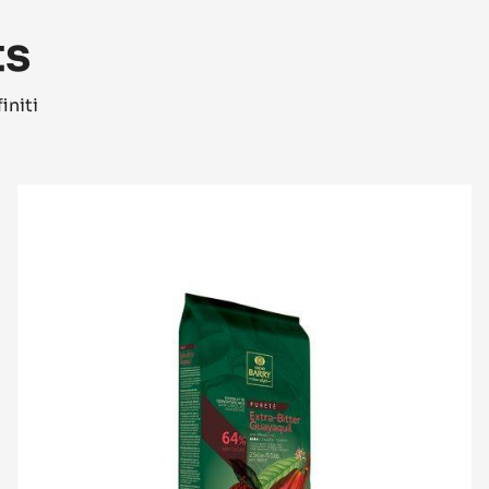
ts
initi
Extra-
Bitter
Guayaquil