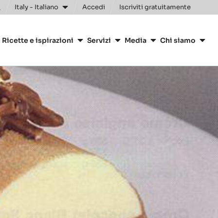
Italy - Italiano
Accedi
Iscriviti gratuitamente
oggle
earch
ion
Ricette e ispirazioni
Servizi
Media
Chi siamo
arry