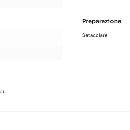
Preparazione
:
Bi
Setacciare
al
ca
pi.