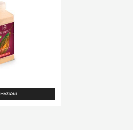
RMAZIONI
-
MYCRYO™