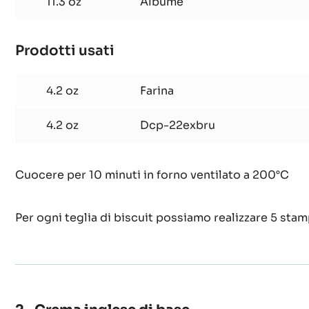
11.3 oz
Albume
Prodotti usati
:
Biscuit
al
4.2 oz
Farina
cacao
4.2 oz
Dcp-22exbru
Cuocere per 10 minuti in forno ventilato a 200°C
Per ogni teglia di biscuit possiamo realizzare 5 stam