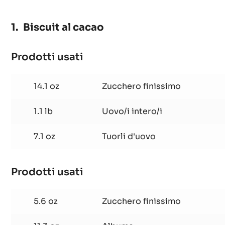
Biscuit al cacao
Prodotti usati
:
Biscuit
al
14.1 oz
Zucchero finissimo
cacao
1.1 lb
Uovo/i intero/i
7.1 oz
Tuorli d'uovo
Prodotti usati
:
Biscuit
al
5.6 oz
Zucchero finissimo
cacao