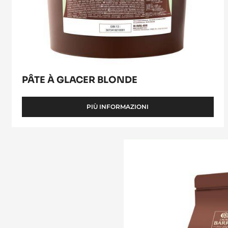
PÂTE À GLACER BLONDE
PIÙ INFORMAZIONI
-
PÂTE
À
GLACER
Blanc
BLONDE
Satin™