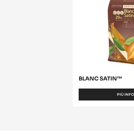
BLANC SATIN™
PIÙ INF