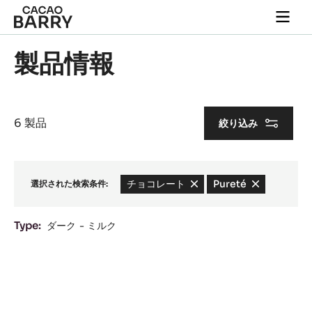
Skip to main content
Togg
main
navi
製品情報
6 製品
絞り込み
チョコレート
-
Pureté
-
選択された検索条件:
remove
remove
filter
filter
Type:
ダーク
ミルク
Results
ﾊﾞ
ﾘ
ｰ