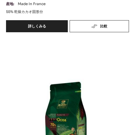
産地:
Made In France
55%
乾燥カカオ固形分
詳しくみる
比較
-
ﾊﾞ
ﾘ
ﾊﾞ
ｰ
ﾋﾟ
ﾘ
ｽ
ｰ
ﾄ
ﾋﾟ
ｰ
ﾙ
ｽ
ｴ
ﾄ
ｸ
ｰ
ｾ
ﾗ
ﾙ
ﾝ
ｵ
ｽ
ｺ
ｶ
ｶ
ｱ
ｵ
ｶ
ｶ