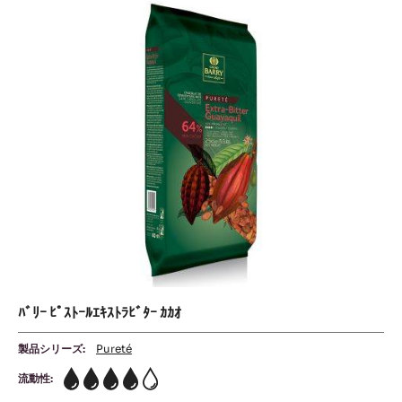
ﾙ
ｽ
ｵ
ﾄ
ｺ
ｰ
ｱ
ｶ
ﾙ
ｶ
ｴ
ｵ
ｷ
ｽ
ﾄ
ﾗ
ﾋﾞ
ﾀ
ｰ
ｶ
ｶ
ﾊﾞﾘｰ ﾋﾟｽﾄｰﾙｴｷｽﾄﾗﾋﾞﾀｰ ｶｶｵ
ｵ
製品シリーズ:
Pureté
流動性:
4