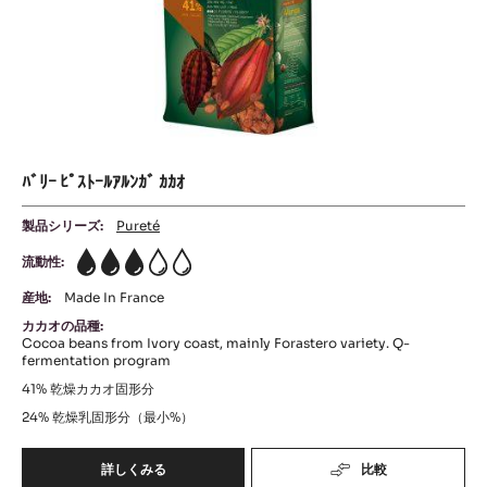
ｶﾞ
ｶ
ｶ
ｵ
ﾊﾞﾘｰ ﾋﾟｽﾄｰﾙｱﾙﾝｶﾞ ｶｶｵ
製品シリーズ:
Pureté
流動性:
3
産地:
Made In France
カカオの品種:
Cocoa beans from Ivory coast, mainly Forastero variety. Q-
fermentation program
41%
乾燥カカオ固形分
24%
乾燥乳固形分（最小%）
詳しくみる
比較
-