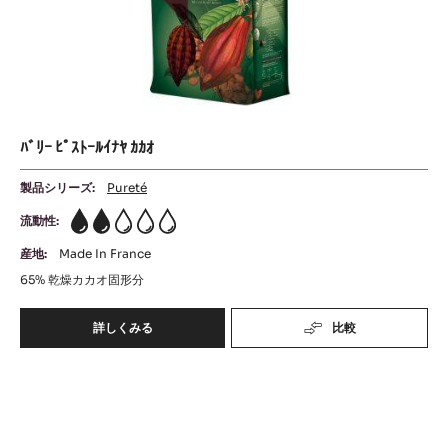
ｶ
ｵ
ｵ
ﾊﾞﾘｰ ﾋﾟｽﾄｰﾙｲﾅﾔ ｶｶｵ
製品シリーズ:
Pureté
流動性:
2
産地:
Made In France
65%
乾燥カカオ固形分
詳しくみる
比較
-
ﾊﾞ
ﾘ
ﾊﾞ
ｰ
ﾋﾟ
ﾘ
ｽ
ｰ
ﾄ