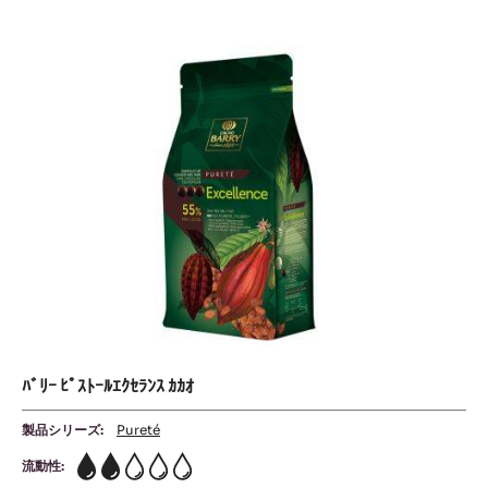
ﾋﾟ
ｽ
ﾄ
ｰ
ﾙ
ｴ
ｸ
ｾ
ﾗ
ﾝ
ｽ
ｶ
ｶ
ｵ
ﾊﾞﾘｰ ﾋﾟｽﾄｰﾙｴｸｾﾗﾝｽ ｶｶｵ
製品シリーズ:
Pureté
流動性:
2