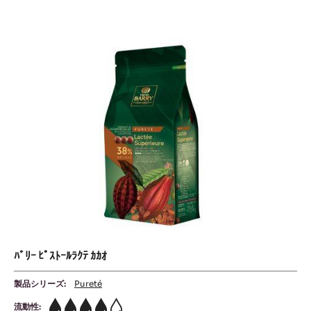
ﾋﾟ
ｰ
ﾙ
ｽ
ｲ
ﾄ
ﾅ
ｰ
ﾔ
ｶ
ﾙ
ｶ
ﾗ
ｵ
ｸ
ﾃ
ｶ
ｶ
ｵ
ﾊﾞﾘｰ ﾋﾟｽﾄｰﾙﾗｸﾃ ｶｶｵ
製品シリーズ:
Pureté
流動性: