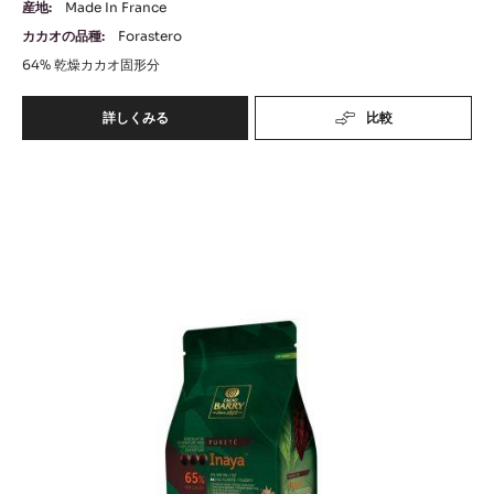
産地:
Made In France
カカオの品種:
Forastero
64%
乾燥カカオ固形分
詳しくみる
比較
-
ﾊﾞ
ﾘ
ﾊﾞ
ｰ
ﾋﾟ
ﾘ
ｽ
ｰ
ﾄ
ﾋﾟ
ｰ
ﾙ
ｽ
ｴ
ﾄ
ｷ
ｰ
ｽ
ﾄ
ﾙ
ﾗ
ｲ
ﾋﾞ
ﾅ
ﾀ
ｰ
ﾔ
ｶ
ｶ
ｶ