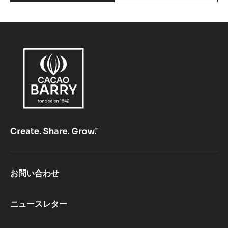
ﾊﾞ
ﾘ
ｰ
ﾋﾟ
ｽ
ﾄ
ｰ
ﾙ
ｱ
ﾙ
ﾝ
ｶﾞ
ｶ
ｶ
ｵ
Footer
お問い合わせ
CacaoBarry
ニュースレター