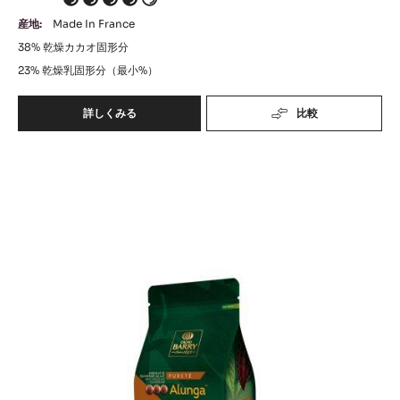
4
産地:
Made In France
38%
乾燥カカオ固形分
23%
乾燥乳固形分（最小%）
詳しくみる
比較
-
ﾊﾞ
ﾘ
ﾊﾞ
ｰ
ﾋﾟ
ﾘ
ｽ
ｰ
ﾄ
ﾋﾟ
ｰ
ﾙ
ｽ
ﾗ
ﾄ
ｸ
ｰ
ﾃ
ｶ
ﾙ
ｶ
ｱ
ｵ
ﾙ
ﾝ