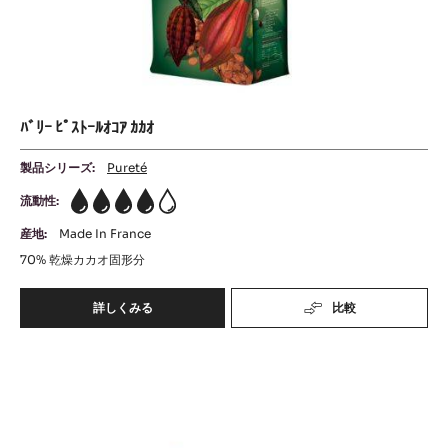
ｵ
ﾊﾞﾘｰ ﾋﾟｽﾄｰﾙｵｺｱ ｶｶｵ
製品シリーズ:
Pureté
流動性:
4
産地:
Made In France
70%
乾燥カカオ固形分
詳しくみる
比較
-
ﾊﾞ
ﾘ
ﾊﾞ
ｰ
ﾋﾟ
ﾘ
ｽ
ｰ
ﾄ
ﾋﾟ
ｰ