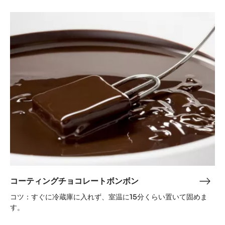
ン
コ
パ
ー
リ
テ
ン
ィ
グ
ン
グ
チ
ョ
コ
レ
ー
ト
ボ
ン
コーティングチョコレートボンボン
コ
ボ
ー
コツ：すぐに冷蔵庫に入れず、室温に15分くらい置いて固めま
ン
テ
す。
ィ