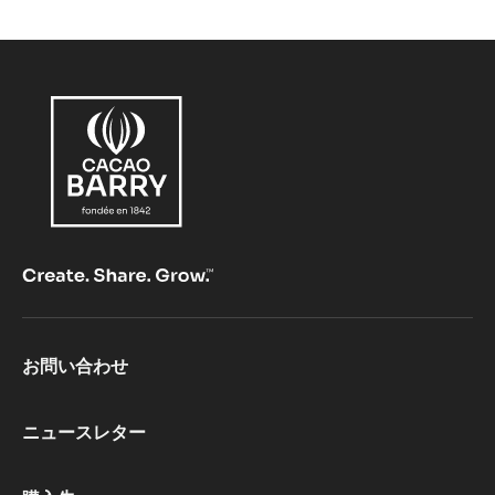
ン
グ
チ
ョ
コ
レ
ー
ト
ボ
ン
ボ
ン
Footer
お問い合わせ
CacaoBarry
ニュースレター