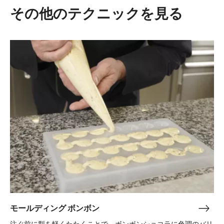
その他のテクニックを見る
モ
ー
ル
デ
ィ
ン
グ
ボ
ン
ボ
ン
モールディング ボンボン
モ
ー
注ぐ前に型を軽くたたくことで、ボンボンショコラに色調のバリ