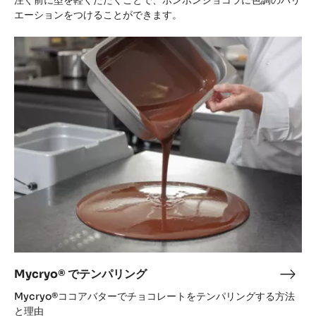
ル
エーションをつけることができます。
デ
Mycryo®
ィ
で
ン
テ
グ
ン
ボ
パ
ン
リ
ボ
ン
ン
グ
Mycryo® でテンパリング
Myc
で
Mycryo®ココアバターでチョコレートをテンパリングする方法
テ
と理由