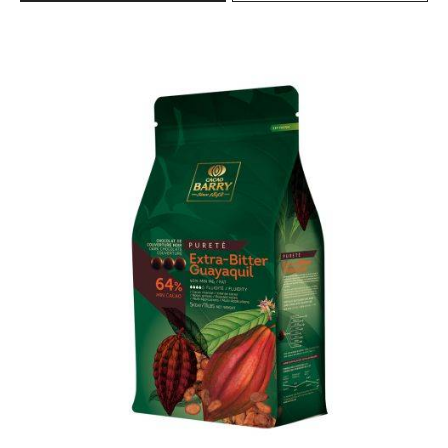
FLEUR
DE
Extra-
CAO™
Bitter
Guayaquil