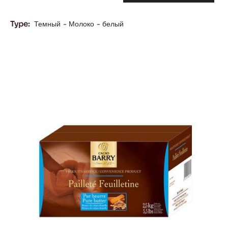
Type:
Темный
Молоко
белый
Results
Pailleté
Feuilletine