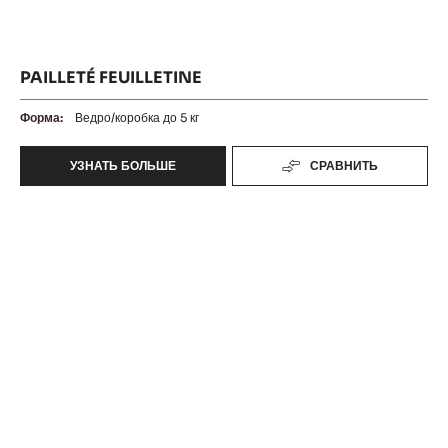
PAILLETÉ FEUILLETINE
Форма:
Ведро/коробка до 5 кг
УЗНАТЬ БОЛЬШЕ
СРАВНИТЬ
-
PAILLETÉ
FEUILLETINE
300
Extruded
Bâtons
Boulangers