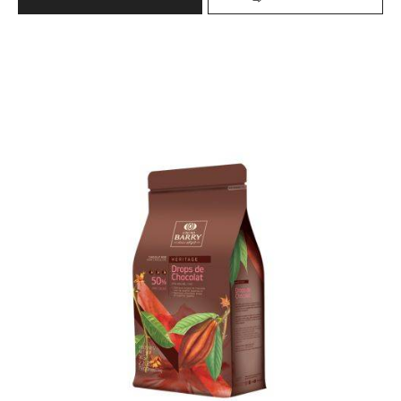
-
500
BÂTONS
Chocolate
BOULANGERS
EXTRUDÉS
Drops