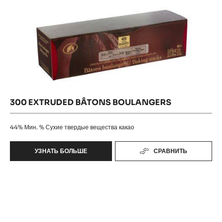
300 EXTRUDED BÂTONS BOULANGERS
44%
Мин. % Сухие твердые вещества какао
УЗНАТЬ БОЛЬШЕ
СРАВНИТЬ
-
300
EXTRUDED
500
BÂTONS
BOULANGERS
Bâtons
Boulangers
extrudés