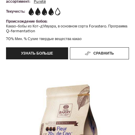
ассортимент:
Pureté
Текучесть:
4
Происхождение бобов:
Какао-бобы из Кот-д'Ивуара, в основном сорта Forastero. Программа
Q-fermentation
70%
Мин. % Сухие твердые вещества какао
УЗНАТЬ БОЛЬШЕ
СРАВНИТЬ
-
OCOA™
Fleur
de
Cao™